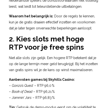
Nederlandse spelers de bonusvoorwaarden niet volledig
leest, wat leidt tot teleurstellende uitbetalingen.
Waarom het belangrijk is:
Door de regels te kennen,
kun je de gratis draaien effectief inzetten en voorkomen
dat je later tegen onverwachte beperkingen aanloopt.
2. Kies slots met hoge
RTP voor je free spins
Niet alle slots zijn gelijk. Een hogere RTP betekent dat je
op de lange termijn meer geld terugkrijgt. Bij het inzetten
van gratis spins wil je de kans op winst maximaliseren.
Aanbevolen games bij Skyhills Casino:
–
Gonzo’s Quest
– RTP 96,0 %
–
Book of Dead
– RTP 96,21 %
–
Jammin’ Jars
– RTP 96,83 %
Tip:
Gebruik de demo‑modus eerst om de volatiliteit te