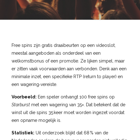
Free spins zijn gratis draaibeurten op een videoslot,
meestal aangeboden als onderdeel van een
welkomstbonus of een promotie. Ze lijken simpel, maar
er zitten vaak voorwaarden aan verbonden. Denk aan een
minimale inzet, een specifieke RTP (return to player) en
een wagering‑vereiste.
Voorbeeld:
Een speler ontvangt 100 free spins op
Starburst
met een wagering van 35×. Dat betekent dat de
winst uit die spins 35 keer moet worden ingezet voordat
een opname mogelijk is.
Statistiek:
Uit onderzoek blijkt dat 68 % van de