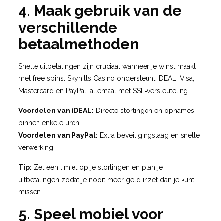
4. Maak gebruik van de
verschillende
betaalmethoden
Snelle uitbetalingen zijn cruciaal wanneer je winst maakt
met free spins. Skyhills Casino ondersteunt iDEAL, Visa,
Mastercard en PayPal, allemaal met SSL‑versleuteling.
Voordelen van iDEAL:
Directe stortingen en opnames
binnen enkele uren.
Voordelen van PayPal:
Extra beveiligingslaag en snelle
verwerking.
Tip:
Zet een limiet op je stortingen en plan je
uitbetalingen zodat je nooit meer geld inzet dan je kunt
missen.
5. Speel mobiel voor