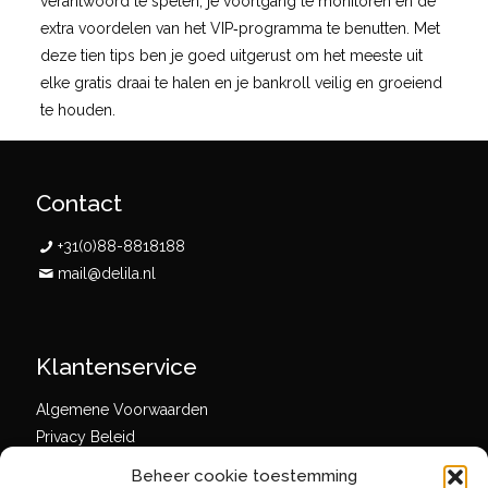
verantwoord te spelen, je voortgang te monitoren en de
extra voordelen van het VIP‑programma te benutten. Met
deze tien tips ben je goed uitgerust om het meeste uit
elke gratis draai te halen en je bankroll veilig en groeiend
te houden.
Contact
+31(0)88-8818188
mail@delila.nl
Klantenservice
Algemene Voorwaarden
Privacy Beleid
Beheer cookie toestemming