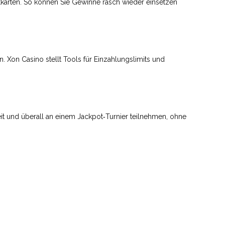
editkarten. So können Sie Gewinne rasch wieder einsetzen
n. Xon Casino stellt Tools für Einzahlungslimits und
eit und überall an einem Jackpot‑Turnier teilnehmen, ohne