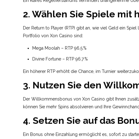
Ein klares Regelverständnis verhindert unangenehme Überr
2. Wählen Sie Spiele mit
Der Return to Player (RTP) gibt an, wie viel Geld ein Spie
Portfolio von Xon Casino sind:
Mega Moolah – RTP 96,5 %
Divine Fortune – RTP 96,7 %
Ein höherer RTP erhöht die Chance, im Turnier weiterzu
3. Nutzen Sie den Willk
Der Willkommensbonus von Xon Casino gibt Ihnen zusätzli
können Sie mehr Spins absolvieren und Ihre Gewinnchan
4. Setzen Sie auf das Bo
Ein Bonus ohne Einzahlung ermöglicht es, sofort zu starte