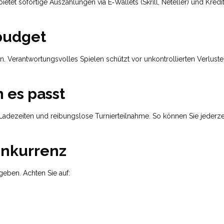
o bietet sofortige Auszahlungen via E‑Wallets (Skrill, Neteller) und Kr
lbudget
ran. Verantwortungsvolles Spielen schützt vor unkontrollierten Verluste
n es passt
 Ladezeiten und reibungslose Turnierteilnahme. So können Sie jederz
onkurrenz
geben. Achten Sie auf: