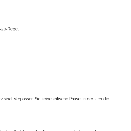
0‑20‑Regel:
 sind. Verpassen Sie keine kritische Phase, in der sich die