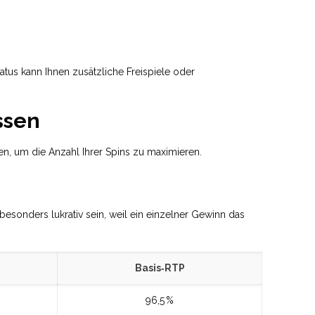
tus kann Ihnen zusätzliche Freispiele oder
ssen
en, um die Anzahl Ihrer Spins zu maximieren.
besonders lukrativ sein, weil ein einzelner Gewinn das
Basis‑RTP
96,5 %