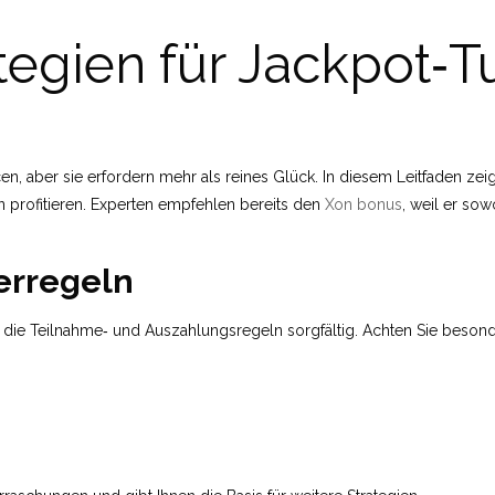
tegien für Jackpot‑T
, aber sie erfordern mehr als reines Glück. In diesem Leitfaden zeig
 profitieren. Experten empfehlen bereits den
Xon bonus
, weil er sow
ierregeln
 die Teilnahme‑ und Auszahlungsregeln sorgfältig. Achten Sie besond