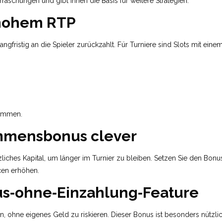
aschungen und gibt Ihnen die Basis für weitere Strategien.
 hohem RTP
l langfristig an die Spieler zurückzahlt. Für Turniere sind Slots mit e
kommen.
ommensbonus clever
ches Kapital, um länger im Turnier zu bleiben. Setzen Sie den Bonus
cen erhöhen.
nus‑ohne‑Einzahlung‑Feature
n, ohne eigenes Geld zu riskieren. Dieser Bonus ist besonders nützli