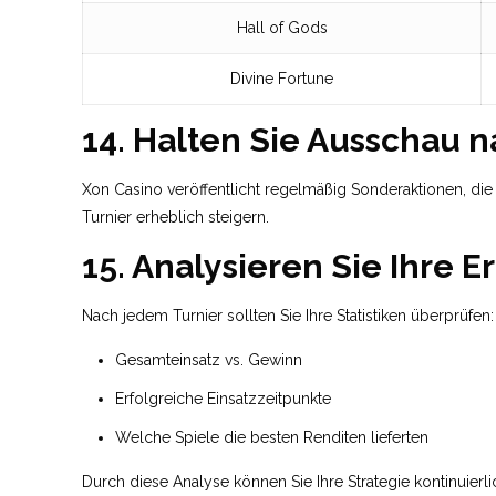
Hall of Gods
Divine Fortune
14. Halten Sie Ausschau 
Xon Casino veröffentlicht regelmäßig Sonderaktionen, di
Turnier erheblich steigern.
15. Analysieren Sie Ihre 
Nach jedem Turnier sollten Sie Ihre Statistiken überprüfen:
Gesamteinsatz vs. Gewinn
Erfolgreiche Einsatzzeitpunkte
Welche Spiele die besten Renditen lieferten
Durch diese Analyse können Sie Ihre Strategie kontinuierl