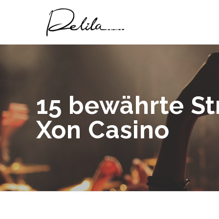
15 bewährte St
Xon Casino