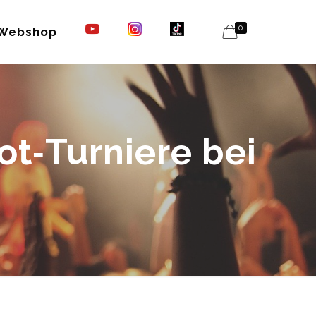
0
Webshop
ot‑Turniere bei