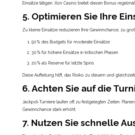
Einsätze tätigen. Xon Casino bietet diesen Bonus regelmäßi
5. Optimieren Sie Ihre Ei
Zu kleine Einsätze reduzieren Ihre Gewinnchance, zu groß
50 % des Budgets für moderate Einsätze
30 % für höhere Einsätze in kritischen Phasen
20 % als Reserve für letzte Spins
Diese Aufteilung hilft, das Risiko zu steuern und gleichzei
6. Achten Sie auf die Turn
Jackpot‑Turniere laufen oft zu festgelegten Zeiten. Planen
Gewinnchance stark erhöht.
7. Nutzen Sie schnelle 