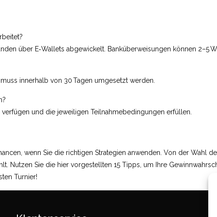
beitet?
tunden über E‑Wallets abgewickelt. Banküberweisungen können 2–5 W
d muss innerhalb von 30 Tagen umgesetzt werden.
n?
 verfügen und die jeweiligen Teilnahmebedingungen erfüllen.
ncen, wenn Sie die richtigen Strategien anwenden. Von der Wahl des 
lt. Nutzen Sie die hier vorgestellten 15 Tipps, um Ihre Gewinnwahrsch
ten Turnier!