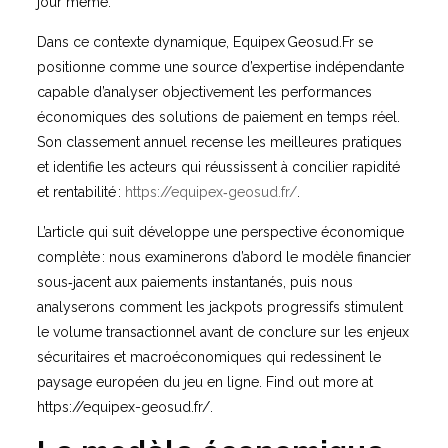
jour même.
Dans ce contexte dynamique, Equipex Geosud.Fr se
positionne comme une source d’expertise indépendante
capable d’analyser objectivement les performances
économiques des solutions de paiement en temps réel.
Son classement annuel recense les meilleures pratiques
et identifie les acteurs qui réussissent à concilier rapidité
et rentabilité :
https://equipex‑geosud.fr/
.
L’article qui suit développe une perspective économique
complète : nous examinerons d’abord le modèle financier
sous‑jacent aux paiements instantanés, puis nous
analyserons comment les jackpots progressifs stimulent
le volume transactionnel avant de conclure sur les enjeux
sécuritaires et macroéconomiques qui redessinent le
paysage européen du jeu en ligne. Find out more at
https://equipex-geosud.fr/.