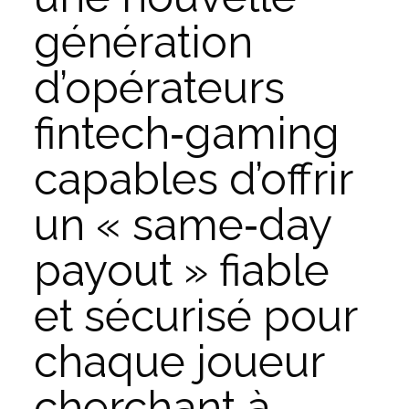
génération
d’opérateurs
fintech‑gaming
capables d’offrir
un « same‑day
payout » fiable
et sécurisé pour
chaque joueur
cherchant à