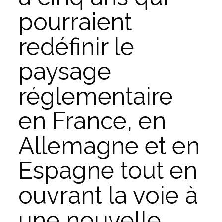
pourraient
redéfinir le
paysage
réglementaire
en France, en
Allemagne et en
Espagne tout en
ouvrant la voie à
une nouvelle