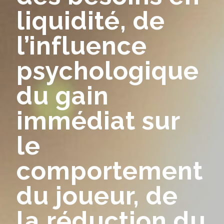
liquidité, de
l’influence
psychologique
du gain
immédiat sur
le
comportement
du joueur, de
la réduction du