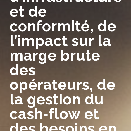
et de
conformité, de
l’impact sur la
marge brute
des
opérateurs, de
la gestion du
cash‑flow et
des besoins en