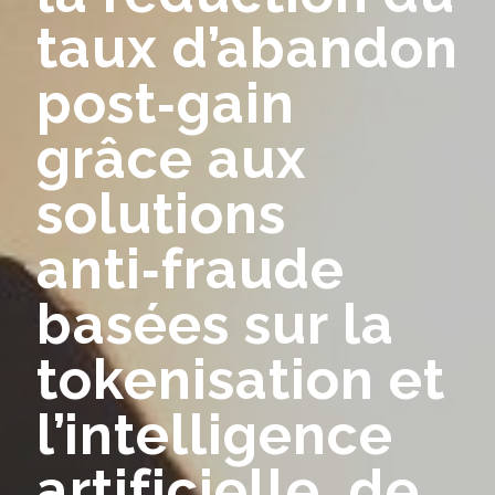
taux d’abandon
post‑gain
grâce aux
solutions
anti‑fraude
basées sur la
tokenisation et
l’intelligence
artificielle, de