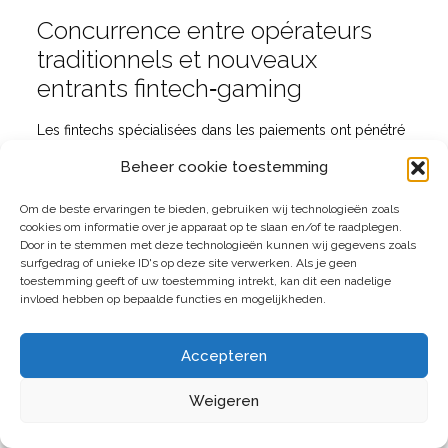
Concurrence entre opérateurs
traditionnels et nouveaux
entrants fintech‑gaming
Les fintechs spécialisées dans les paiements ont pénétré
le secteur iGaming avec une offre « instant payout » clé
Beheer cookie toestemming
en main qui réduit considérablement le temps moyen
entre gain et versement (souvent moins de deux minutes).
Om de beste ervaringen te bieden, gebruiken wij technologieën zoals
cookies om informatie over je apparaat op te slaan en/of te raadplegen.
Cette capacité attire rapidement une clientèle premium
Door in te stemmen met deze technologieën kunnen wij gegevens zoals
habituée aux services bancaires ultra‑rapides proposés
surfgedrag of unieke ID's op deze site verwerken. Als je geen
par les néobanques françaises ou allemandes. En
toestemming geeft of uw toestemming intrekt, kan dit een nadelige
invloed hebben op bepaalde functies en mogelijkheden.
réponse, plusieurs grands groupes casino ont racheté ou
intégré leurs propres filiales fintech afin d’éviter la perte
Accepteren
progressive de parts de marché vers ces nouveaux
acteurs agiles.
Weigeren
Influence sur la législation