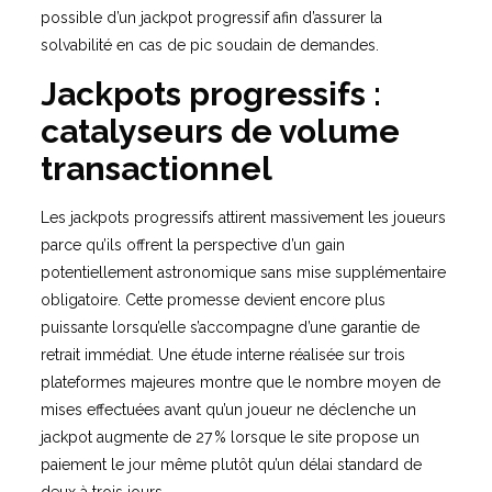
possible d’un jackpot progressif afin d’assurer la
solvabilité en cas de pic soudain de demandes.
Jackpots progressifs :
catalyseurs de volume
transactionnel
Les jackpots progressifs attirent massivement les joueurs
parce qu’ils offrent la perspective d’un gain
potentiellement astronomique sans mise supplémentaire
obligatoire. Cette promesse devient encore plus
puissante lorsqu’elle s’accompagne d’une garantie de
retrait immédiat. Une étude interne réalisée sur trois
plateformes majeures montre que le nombre moyen de
mises effectuées avant qu’un joueur ne déclenche un
jackpot augmente de 27 % lorsque le site propose un
paiement le jour même plutôt qu’un délai standard de