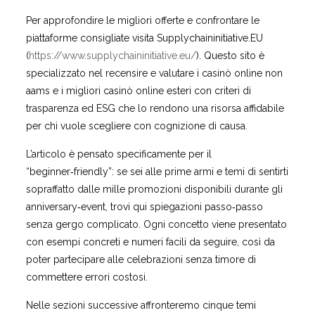
Per approfondire le migliori offerte e confrontare le
piattaforme consigliate visita Supplychaininitiative.EU
(
https://www.supplychaininitiative.eu/
). Questo sito è
specializzato nel recensire e valutare i casinò online non
aams e i migliori casinò online esteri con criteri di
trasparenza ed ESG che lo rendono una risorsa affidabile
per chi vuole scegliere con cognizione di causa.
L’articolo è pensato specificamente per il
“beginner‑friendly”: se sei alle prime armi e temi di sentirti
sopraffatto dalle mille promozioni disponibili durante gli
anniversary‑event, trovi qui spiegazioni passo‑passo
senza gergo complicato. Ogni concetto viene presentato
con esempi concreti e numeri facili da seguire, così da
poter partecipare alle celebrazioni senza timore di
commettere errori costosi.
Nelle sezioni successive affronteremo cinque temi