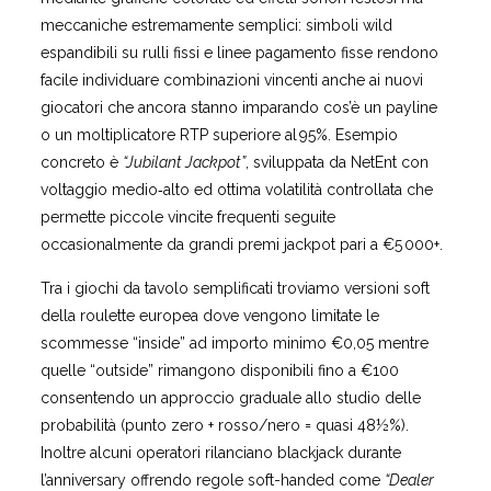
meccaniche estremamente semplici: simboli wild
espandibili su rulli fissi e linee pagamento fisse rendono
facile individuare combinazioni vincenti anche ai nuovi
giocatori che ancora stanno imparando cos’è un payline
o un moltiplicatore RTP superiore al 95%. Esempio
concreto è
“Jubilant Jackpot”
, sviluppata da NetEnt con
voltaggio medio‑alto ed ottima volatilità controllata che
permette piccole vincite frequenti seguite
occasionalmente da grandi premi jackpot pari a €5 000+.
Tra i giochi da tavolo semplificati troviamo versioni soft
della roulette europea dove vengono limitate le
scommesse “inside” ad importo minimo €0,05 mentre
quelle “outside” rimangono disponibili fino a €100
consentendo un approccio graduale allo studio delle
probabilità (punto zero + rosso/nero = quasi 48½%).
Inoltre alcuni operatori rilanciano blackjack durante
l’anniversary offrendo regole soft-handed come
“Dealer