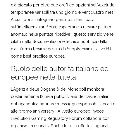
già giocato per oltre due ore”) ed opzioni self‑exclude
temporanee variabili tra uno giorno e ventiquattro mesi .
Alcuni portali integrano persino sistemi basati
sull’intelligenza artificiale capacitarie a rilevare pattern
anomalo nelle puntate ripetitive ; questo servizio viene
citato nella documentazione tecnica pubblica dalla
piattaforma Review gestita da Supplychaininitiative.EU
come best practice europea.
Ruolo delle autorità italiane ed
europee nella tutela
L’Agenzia delle Dogane & dei Monopoli monitora
costantemente l’attività pubblicitaria dei casinò italiani
obbligandoli a riportare messaggi responsabili accanto
alle promo anniversary . A livello europeo invece
l’Evolution Gaming Regulatory Forum collabora con
organismì nazionali affinché tutte le offerte stagionali