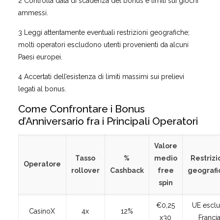
2 Controlla data di scadenza del bonus e limiti sui giochi
ammessi.
3 Leggi attentamente eventuali restrizioni geografiche;
molti operatori escludono utenti provenienti da alcuni
Paesi europei.
4 Accertati dell’esistenza di limiti massimi sui prelievi
legati al bonus.
Come Confrontare i Bonus
d’Anniversario fra i Principali Operatori
Valore
Tasso
%
medio
Restrizi
Operatore
rollover
Cashback
free
geografi
spin
€0,25
UE esclu
CasinoX
4x
12%
x30
Franci