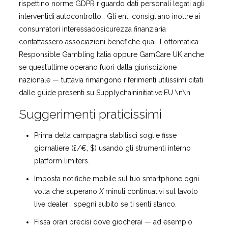
rispettino norme GDPR riguardo dati personali legati agli
interventidi autocontrollo . Gli enti consigliano inoltre ai
consumatori interessadosicurezza finanziaria
contattassero associazioni benefiche quali Lottomatica
Responsible Gambling Italia oppure GamCare UK anche
se quest’ultime operano fuori dalla giurisdizione
nazionale — tuttavia rimangono riferimenti utilissimi citati
dalle guide presenti su Supplychaininitiative.EU.\n\n
Suggerimenti praticissimi
Prima della campagna stabilisci soglie fisse
giornaliere (£/€, $) usando gli strumenti interno
platform limiters.
Imposta notifiche mobile sul tuo smartphone ogni
volta che superano
X
minuti continuativi sul tavolo
live dealer ; spegni subito se ti senti stanco.
Fissa orari precisi dove giocherai — ad esempio