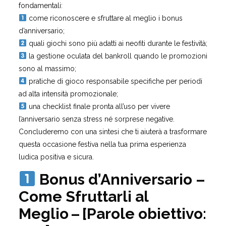
fondamentali:
come riconoscere e sfruttare al meglio i bonus
d’anniversario;
quali giochi sono più adatti ai neofiti durante le festività;
la gestione oculata del bankroll quando le promozioni
sono al massimo;
pratiche di gioco responsabile specifiche per periodi
ad alta intensità promozionale;
una checklist finale pronta all’uso per vivere
l’anniversario senza stress né sorprese negative.
Concluderemo con una sintesi che ti aiuterà a trasformare
questa occasione festiva nella tua prima esperienza
ludica positiva e sicura.
Bonus d’Anniversario –
Come Sfruttarli al
Meglio – [Parole obiettivo: