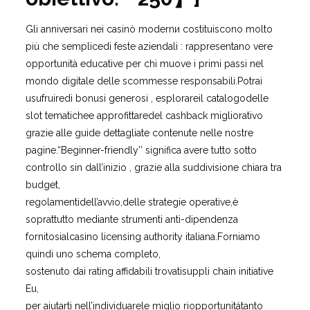
Gli anniversari nei casinò modernи costituiscono molto
più che semplicedi feste aziendali : rappresentano vere
opportunità educative per chi muove i primi passi nel
mondo digitale delle scommesse responsabili.Potrai
usufruiredi bonusi generosi , esplorareil catalogodelle
slot tematichee approfittaredel cash­back migliorativo
grazie alle guide dettagliate contenute nelle nostre
pagine.“Beginner-friendly’’ significa avere tutto sotto
controllo sin dall’inizio , grazie alla suddivisione chiara tra
budget,
regolamentidell’avvio,delle strategie operative,è
soprattutto mediante strumenti anti-dipendenza
fornitosialcasino licensing authority italiana.Forniamo
quindi uno schema completo,
sostenuto dai rating affidabili trovatisuppli chain initiative
Eu,
per aiutarti nell’individuarele miglio riopportunitátanto