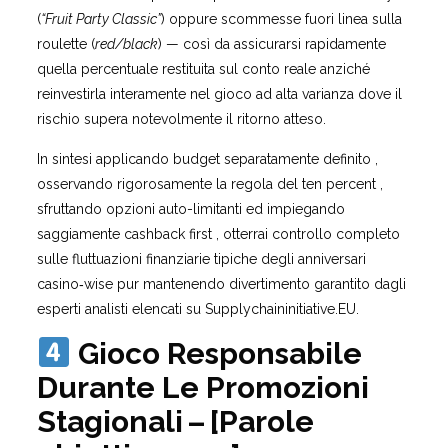
(
“Fruit Party Classic”
) oppure scommesse fuori linea sulla
roulette (
red/black
) — così da assicurarsi rapidamente
quella percentuale restituita sul conto reale anziché
reinvestirla interamente nel gioco ad alta varianza dove il
rischio supera notevolmente il ritorno atteso.
In sintesi applicando budget separatamente definito ,
osservando rigorosamente la regola del ten percent ,
sfruttando opzioni auto-limitanti ed impiegando
saggiamente cashback first , otterrai controllo completo
sulle fluttuazioni finanziarie tipiche degli anniversari
casino‐wise pur mantenendo divertimento garantito dagli
esperti analisti elencati su Supplychaininitiative.EU.
Gioco Responsabile
Durante Le Promozioni
Stagionali – [Parole