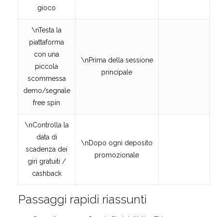
gioco
\nTesta la
piattaforma
con una
\nPrima della sessione
piccola
principale
scommessa
demo/segnale
free spin
\nControlla la
data di
\nDopo ogni deposito
scadenza dei
promozionale
giri gratuiti /
cashback
Passaggi rapidi riassunti