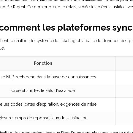
t notifie l’agent. Ce dernier prend le relais, vérifie les pièces justifica
: comment les plateformes sync
 relient le chatbot, le système de ticketing et la base de données de
ue.
Fonction
yse NLP, recherche dans la base de connaissances
Crée et suit les tickets d’escalade
e les codes, dates d’expiration, exigences de mise
Mesure temps de réponse, taux de satisfaction