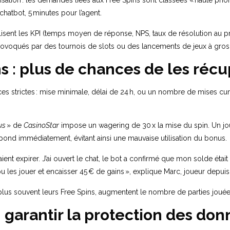
orisation : les demandes liées aux Free Spins sont classées « haute prio
hatbot, 5 minutes pour l’agent.
sent les KPI (temps moyen de réponse, NPS, taux de résolution au pre
c provoqués par des tournois de slots ou des lancements de jeux à gros
ns : plus de chances de les récup
es strictes : mise minimale, délai de 24 h, ou un nombre de mises cu
us
» de
CasinoStar
impose un wagering de 30 x la mise du spin. Un jo
pond immédiatement, évitant ainsi une mauvaise utilisation du bonus.
aient expirer. J’ai ouvert le chat, le bot a confirmé que mon solde étai
 pu les jouer et encaisser 45 € de gains », explique Marc, joueur depuis
lus souvent leurs Free Spins, augmentent le nombre de parties jouées e
 : garantir la protection des do