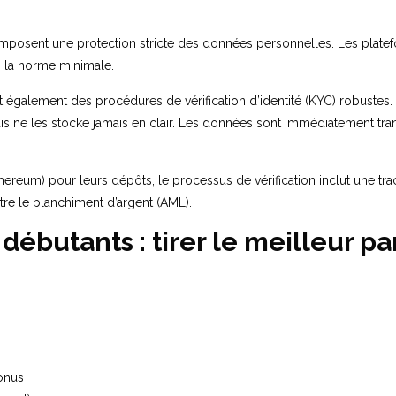
osent une protection stricte des données personnelles. Les platefo
s la norme minimale.
nt également des procédures de vérification d’identité (KYC) robustes
ais ne les stocke jamais en clair. Les données sont immédiatement tra
thereum) pour leurs dépôts, le processus de vérification inclut une tra
ntre le blanchiment d’argent (AML).
débutants : tirer le meilleur pa
onus