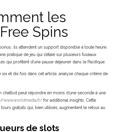
omment les
 Free Spins
onus ; ils attendent un support disponible à toute heure,
 pratique de jeu qui s’étale sur plusieurs fuseaux
s qui profitent d’une pause déjeuner dans le Pacifique.
ix et dix fois dans cet article, analyse chaque critère de
in. Un chatbot peut répondre en moins d’une seconde à une
://www.worldmedia.fr/
for additional insights. Cette
ours gratuits qui, bien utilisés, augmentent le retour au
oueurs de slots