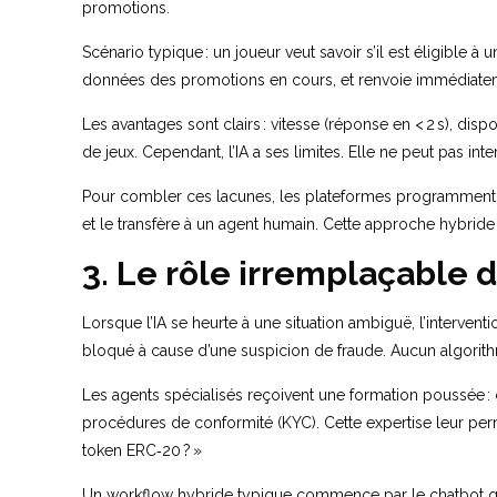
promotions.
Scénario typique : un joueur veut savoir s’il est éligible à 
données des promotions en cours, et renvoie immédiatement
Les avantages sont clairs : vitesse (réponse en < 2 s), d
de jeux. Cependant, l’IA a ses limites. Elle ne peut pas in
Pour combler ces lacunes, les plateformes programment l’es
et le transfère à un agent humain. Cette approche hybride
3. Le rôle irremplaçable
Lorsque l’IA se heurte à une situation ambiguë, l’intervent
bloqué à cause d’une suspicion de fraude. Aucun algorithm
Les agents spécialisés reçoivent une formation poussée :
procédures de conformité (KYC). Cette expertise leur pe
token ERC‑20 ? »
Un workflow hybride typique commence par le chatbot qui c