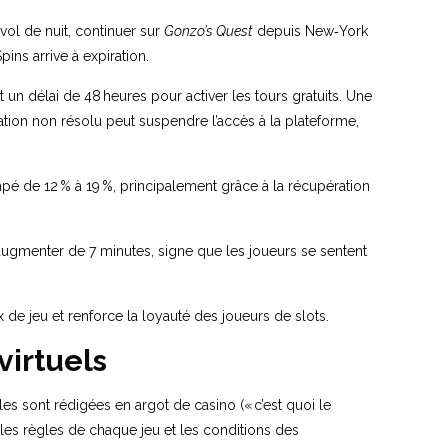
 vol de nuit, continuer sur
Gonzo’s Quest
depuis New‑York
ns arrive à expiration.
un délai de 48 heures pour activer les tours gratuits. Une
ion non résolu peut suspendre l’accès à la plateforme,
impé de 12 % à 19 %, principalement grâce à la récupération
augmenter de 7 minutes, signe que les joueurs se sentent
 de jeu et renforce la loyauté des joueurs de slots.
 virtuels
s sont rédigées en argot de casino (« c’est quoi le
 les règles de chaque jeu et les conditions des