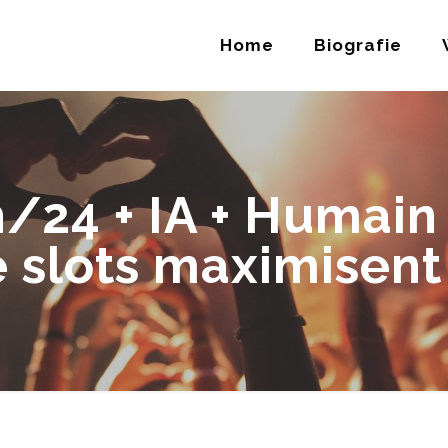
Home
Biografie
h/24 + IA + Humain
 slots maximisent