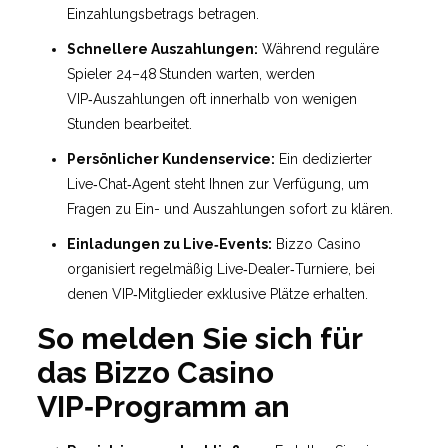
Einzahlungsbetrags betragen.
Schnellere Auszahlungen:
Während reguläre
Spieler 24–48 Stunden warten, werden
VIP‑Auszahlungen oft innerhalb von wenigen
Stunden bearbeitet.
Persönlicher Kundenservice:
Ein dedizierter
Live‑Chat‑Agent steht Ihnen zur Verfügung, um
Fragen zu Ein- und Auszahlungen sofort zu klären.
Einladungen zu Live‑Events:
Bizzo Casino
organisiert regelmäßig Live‑Dealer‑Turniere, bei
denen VIP‑Mitglieder exklusive Plätze erhalten.
So melden Sie sich für
das Bizzo Casino
VIP‑Programm an