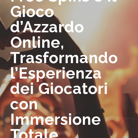
Gioco
d’Azzardo
Online,
Trasformando
l’Esperienza
dei Giocatori
con
Immersione
Totale,