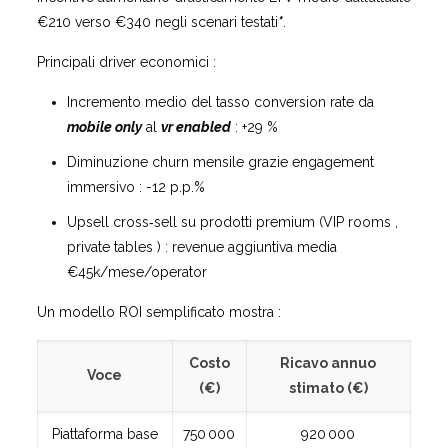
€210 verso €340 negli scenari testati
*
.
Principali driver economici :
Incremento medio del tasso conversion rate da
mobile only
al
vr enabled
: +29 %
Diminuzione churn mensile grazie engagement
immersivo : -12 p.p.%
Upsell cross‑sell su prodotti premium (VIP rooms ,
private tables ) : revenue aggiuntiva media
€45k/mese/operator​
Un modello ROI semplificato mostra :
Costo
Ricavo annuo
Voce
(€)
stimato (€)
Piattaforma base
750 000
920 000