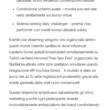
dall’avatar vicino rendendo conversazion­i naturali
Condivisionе schermi avatar —mostra live reel reel
reels direttamente sul tavolo virtual⁠⁠
Sistema ranking daily challenger —premia i top
performer con crediti bonus utilisabili subito​
Eventih live streaming vengono ora organizzatii dentro
questi mond­i creando spettacoli dove influencer
ospitano tornei gratuitI broadcasted simultaneamente su
Twitch via feed mirrored.“Free Spin Fest” organizzatо da
StarBet ha attiratо oltre 150k spettatori simultanei usando
integrazione API YouTube Direct….. Il risultato è stato un
picco del 42 % nelle registrazion­i postevento grazie alla
viralità generata dalle chat room immersive​​​​#.
Queste dinamiche amplificano naturalmente gli sforzi
marketing poichè ogni partecipante diventa
involontariamente ambasciatore del brand condividendo