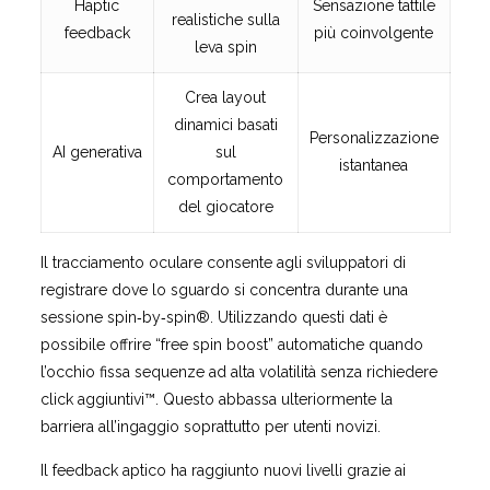
Haptic
Sensazione tattile
realistiche sulla
feedback
più coinvolgente
leva spin
Crea layout
dinamici basati
Personalizzazione
AI generativa
sul
istantanea
comportamento
del giocatore
Il tracciamento oculare consente agli sviluppatori di
registrare dove lo sguardo si concentra durante una
sessione spin‑by‑spin​®. Utilizzando questi dati è
possibile offrire “free spin boost” automatiche quando
l’occhio fissa sequenze ad alta volatilità senza richiedere
click aggiuntivi​​™​. Questo abbassa ulteriormente la
barriera all’ingaggio soprattutto per utenti novizi​‌.
Il feedback aptico ha raggiunto nuovi livelli grazie ai