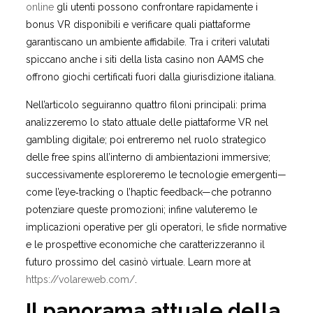
online
gli utenti possono confrontare rapidamente i
bonus VR disponibili e verificare quali piattaforme
garantiscano un ambiente affidabile. Tra i criteri valutati
spiccano anche i siti della lista casino non AAMS che
offrono giochi certificati fuori dalla giurisdizione italiana.
Nell’articolo seguiranno quattro filoni principali: prima
analizzeremo lo stato attuale delle piattaforme VR nel
gambling digitale; poi entreremo nel ruolo strategico
delle free spins all’interno di ambientazioni immersive;
successivamente esploreremo le tecnologie emergenti—
come l’eye‑tracking o l’haptic feedback—che potranno
potenziare queste promozioni; infine valuteremo le
implicazioni operative per gli operatori, le sfide normative
e le prospettive economiche che caratterizzeranno il
futuro prossimo del casinò virtuale. Learn more at
https://volareweb.com/
.
Il panorama attuale della