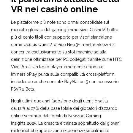
VR nei casinò online
Le piattaforme più note sono ormai consolidate sul
mercato globale del gaming immersivo. CasinoVR offre
più di cento titoli con supporto per visori standalone
come Oculus Quest 2 o Pico Neo 3+, mentre SlotsVR si
concentra esclusivamente su slot machine ad alta
definizione ottimizzate per PC collegati tramite cuffie HTC
Vive Pro 2. Un terzo player emergente chiamato
ImmersioPlay punta sulla compatibilità cross‑platform
includendo anche console PlayStation 5 con accessorio
PSVR 2 Beta​​.
Negli ultimi due anni l’adozione degli utenti è salita
dal 12 % al 27 % della base totale dei giocatori d’azzardo
online secondo dati forniti da Newzoo Gaming
Insights 2025​. La crescita è trainata soprattutto dai giovani
millennial che apprezzano esperienze socialmente