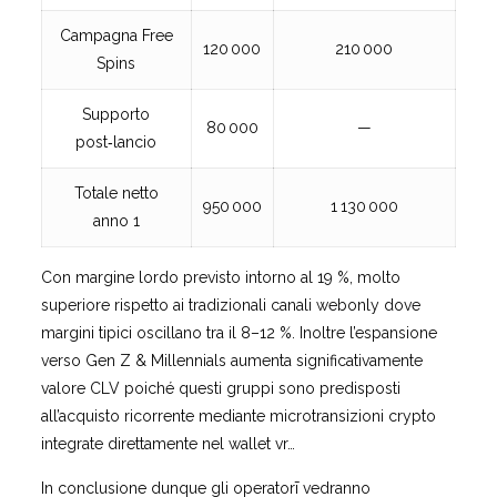
Campagna Free
120 000
210 000
Spins
Supporto
80 000
—
post‑lancio
Totale netto
950 000
1 130 000
anno 1
Con margine lordo previsto intorno al 19 %, molto
superiore rispetto ai tradizionali canali webonly dove
margini tipici oscillano tra il ​8–12 %​​. Inoltre l’espansione
verso Gen Z & Millennials aumenta significativamente
valore CLV poiché questi gruppі sono predisposti
all’acquisto ricorrente mediante microtransizioni crypto
integrate direttamente nel wallet vr…​​​
In conclusione dunque gli operatorī vedranno