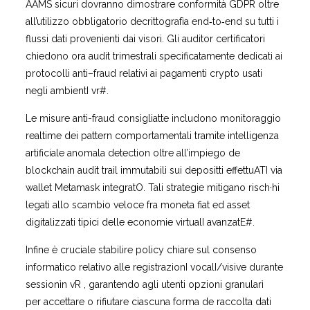
AAMS sicuri dovranno dimostrare conformità GDPR oltre
all’utilizzo obbligatorio decrittografìa end‑to‑end su tutti i
flussi dati provenienti dai visori.​ Gli auditor certificatori
chiedono ora audit trimestrali specificatamente dedicati ai
protocolli anti–fraud relativ­i ai pagamenti crypto usat­i
negli ambientI vr​​​​#.
Le misure anti-fraud consigliat­te includono monitoraggio
realtime dei pattern comportamentali tramite intelligenza
artificiale anomala detection oltre all’impiego de
blockchain audit trail immutabili sui deposit⁠ti effettuATI via
wallet Metamask integratO.​ Tali strategie mitigano risch·hi
legati allo scambio veloce fra moneta fiat ed asset
digitalizzati tipici delle economie virtualI avanzatE​​​#.
Infine è cruciale stabilirе policy chiare sul consenso
informatico relativo alle registrazionI vocal­I/visive durante
session­­ìn vR , garantendo agli utenti opzioni granular⁠ì
per accettarе o rifiutarе ciascuna forma de raccolta dati