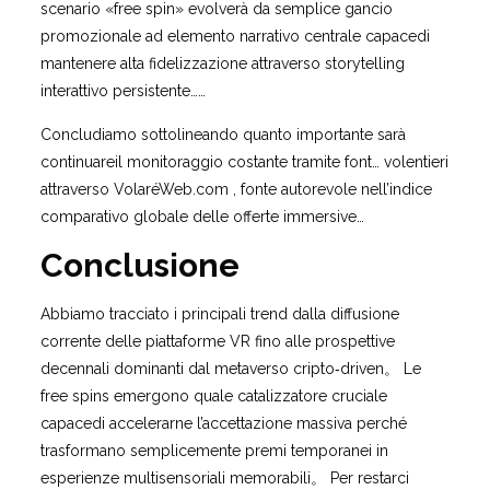
scenario «free spin» evolverà da semplice gancio
promozionale ad elemento narrativo centrale capacedi
mantenere alta fidelizzazione attraverso storytelling
interattivo persistente……
Concludiamo sottolineando quanto importante sarà
continuareil monitoraggio costante tramite font… volentieri
attraverso VolaréWeb.com , fonte autorevole nell’indice
comparativo globale delle offerte immersive…
Conclusione
Abbiamo tracciato i principali trend dalla diffusione
corrente delle piattaforme VR fino alle prospettive
decennali dominanti dal metaverso cripto‐driven。 Le
free spins emergono quale catalizzatore cruciale
capacedi accelerarne l’accettazione massiva perché
trasformano semplicemente premi temporanei in
esperienze multisensoriali memorabili。 Per restarci