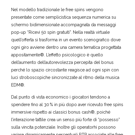
Nel modello tradizionale le free spins vengono
presentate come semplicistica sequenza numerica su
schermo bidimensionale accompagnata da messaggi
pop‑up “Ricevi 50 spin gratuiti”. Nella realtà virtuale
quell’offerta si trasforma in un evento scenografico dove
ogni giro avviene dentro una camera tematica progettata
appositamente​®. L’effetto psicologico è quello
dell’aumento dell’autorevolezza percepita del bonus
perché lo spazio circostante reagisce ad ogni spin con
luci stroboscopiche sincronizzate al ritmo della musica
EDM​®.
Dal punto di vista economico i giocatori tendono a
spendere fino al 30 % in più dopo aver ricevuto free spins
immersive rispetto ai classici bonus cash​®, poiché
l’interazione tattile crea un senso più forte di “possesso”
sulla vincita potenziale​​​. Inoltre gli operatorhi possono
variare dinamicamente percentuali RTP associate alle free