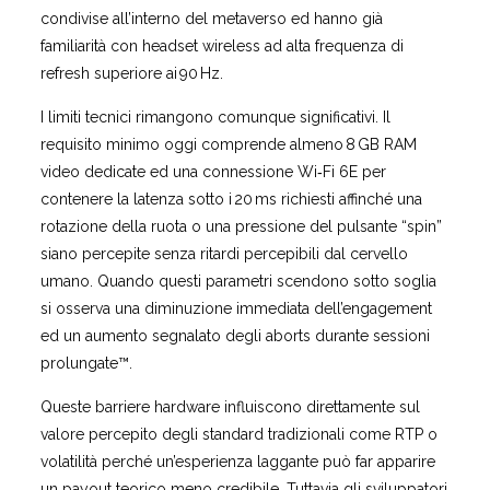
condivise all’interno del metaverso ed hanno già
familiarità con headset wireless ad alta frequenza di
refresh superiore ai 90 Hz​.
I limiti tecnici rimangono comunque significativi. Il
requisito minimo oggi comprende almeno 8 GB RAM
video dedicate ed una connessione Wi‑Fi 6E per
contenere la latenza sotto i 20 ms richiesti affinché una
rotazione della ruota o una pressione del pulsante “spin”
siano percepite senza ritardi percepibili dal cervello
umano​​. Quando questi parametri scendono sotto soglia
si osserva una diminuzione immediata dell’engagement
ed un aumento segnalato degli aborts durante sessioni
prolungate​™​.
Queste barriere hardware influiscono direttamente sul
valore percepito degli standard tradizionali come RTP o
volatilità perché un’esperienza laggante può far apparire
un payout teorico meno credibile​​​. Tuttavia gli sviluppatori