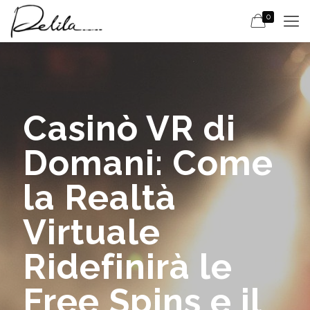
0
Casinò VR di
Domani: Come
la Realtà
Virtuale
Ridefinirà le
Free Spins e il