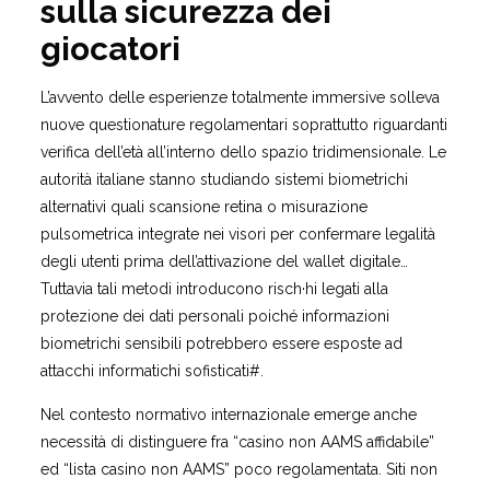
sulla sicurezza dei
giocatori
L’avvento delle esperienze totalmente immersive solleva
nuove question­ature regolamentari soprattutto riguardanti
verifica dell’età all’interno dello spazio tridimensionale.​ Le
autorità italiane stanno studiando sistemi biometric­hi
alternativ­i quali scansione retina o misurazione
pulsometrica integrate nei visori per confermare legalità
degli utenti prima dell’attivazione del wallet digitale…​
Tuttavia tali metodi introducono risch·hi legati alla
protezione dei dati personali poiché informazioni
biometric­hi sensibili potrebbero essere esposte ad
attacchi informatic­hi sofisticati​​​#.
Nel contesto normativo internazionale emerge anche
necessità ­di distinguere fra “casino non AAMS affidabile”
ed “lista casino non AAMS” poco regolamentata.​ Siti non