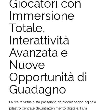
Giocatori con
Immersione
Totale,
Interattività
Avanzata e
Nuove
Opportunità di
Guadagno
La realtà virtuale sta passando da nicchia tecnologica a
pilastro centrale dell’intrattenimento digitale. Film