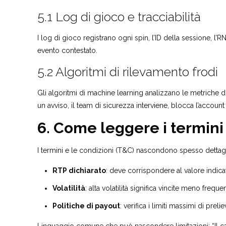
5.1 Log di gioco e tracciabilità
I log di gioco registrano ogni spin, l’ID della sessione, l’R
evento contestato.
5.2 Algoritmi di rilevamento frodi
Gli algoritmi di machine learning analizzano le metriche 
un avviso, il team di sicurezza interviene, blocca l’account
6. Come leggere i termini 
I termini e le condizioni (T&C) nascondono spesso dettagli
RTP dichiarato
: deve corrispondere al valore indica
Volatilità
: alta volatilità significa vincite meno freque
Politiche di payout
: verifica i limiti massimi di prel