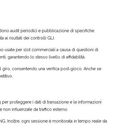
udono audit periodici e pubblicazione di specifiche
i risultati dei controlli GLI.
 usate per slot commerciali a causa di questioni di
, garantendo lo stesso livello di affidabilità.
del giro, consentendo una verifica post‑gioco. Anche se
titivo.
.3 per proteggere i dati di transazione e le informazioni
 e non influenzate da traffico esterno.
RNG. Inoltre, ogni sessione è monitorata in tempo reale da