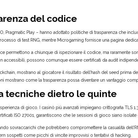
arenza del codice
n GO, Pragmatic Play – hanno adottato politiche di trasparenza che incl
ocesso di test RNG, mentre Microgaming fornisce una pagina dedicata a
e permettono a chiunque di ispezionare il codice, ma raramente sono
n accessibili, possono comunque essere certificati da audit indipendenti
lockchain, mostrano al giocatore il risultato dell’hash del seed prima 
zioni mostrano come la trasparenza possa diventare un vantaggio compe
a tecniche dietro le quinte
 esperienza di gioco. I casinò più avanzati impiegano crittografia TLS 1
ertificati ISO 27001, garantiscono che le sessioni di gioco siano isolate
evitando sovraccarichi che potrebbero compromettere la casualità dell’
ern sospetti come picchi di vincite improvvisi o tentativi di hacking.