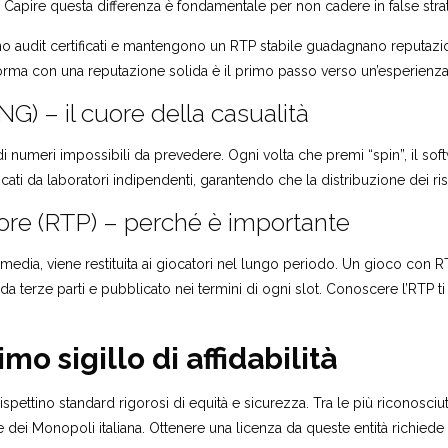
ro. Capire questa differenza è fondamentale per non cadere in false stra
cano audit certificati e mantengono un RTP stabile guadagnano reputa
taforma con una reputazione solida è il primo passo verso un’esperienz
) – il cuore della casualità
numeri impossibili da prevedere. Ogni volta che premi “spin”, il sof
ficati da laboratori indipendenti, garantendo che la distribuzione dei risul
atore (RTP) – perché è importante
edia, viene restituita ai giocatori nel lungo periodo. Un gioco con R
 terze parti e pubblicato nei termini di ogni slot. Conoscere l’RTP ti 
imo sigillo di affidabilità
ispettino standard rigorosi di equità e sicurezza. Tra le più riconosc
 Monopoli italiana. Ottenere una licenza da queste entità richiede aud