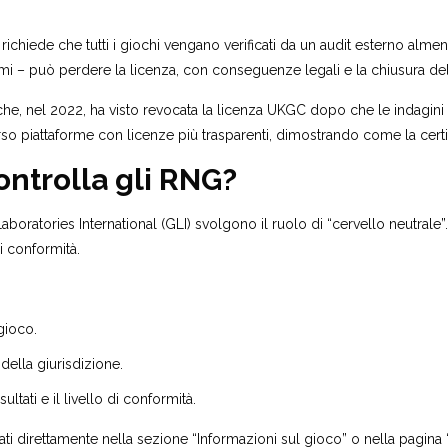
chiede che tutti i giochi vengano verificati da un audit esterno almeno
i – può perdere la licenza, con conseguenze legali e la chiusura del 
, nel 2022, ha visto revocata la licenza UKGC dopo che le indagini h
erso piattaforme con licenze più trasparenti, dimostrando come la certifi
controlla gli RNG?
ratories International (GLI) svolgono il ruolo di “cervello neutrale
di conformità.
 gioco.
 della giurisdizione.
tati e il livello di conformità.
cati direttamente nella sezione “Informazioni sul gioco” o nella pagina 