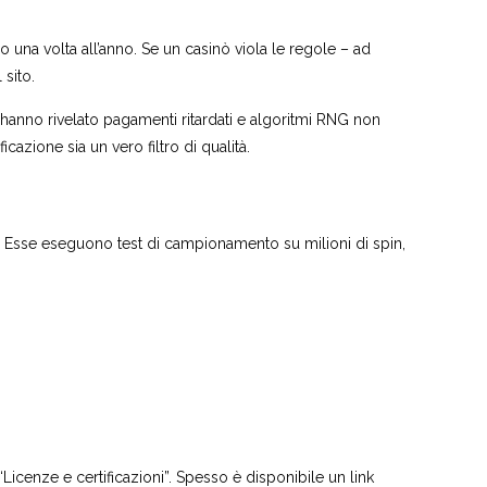
 una volta all’anno. Se un casinò viola le regole – ad
sito.
anno rivelato pagamenti ritardati e algoritmi RNG non
cazione sia un vero filtro di qualità.
”. Esse eseguono test di campionamento su milioni di spin,
“Licenze e certificazioni”. Spesso è disponibile un link