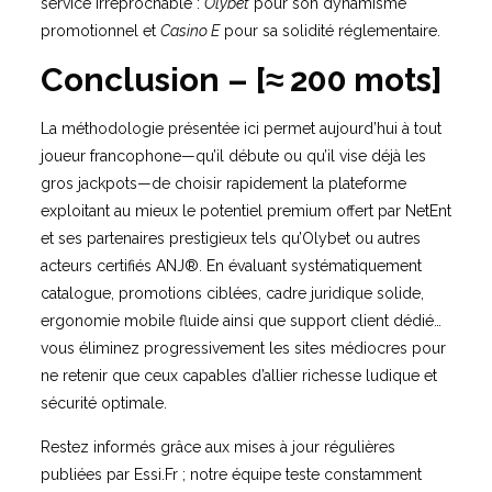
service irréprochable :
Olybet
pour son dynamisme
promotionnel et
Casino E
pour sa solidité réglementaire.
Conclusion – [≈ 200 mots]
La méthodologie présentée ici permet aujourd’hui à tout
joueur francophone—qu’il débute ou qu’il vise déjà les
gros jackpots—de choisir rapidement la plateforme
exploitant au mieux le potentiel premium offert par NetEnt
et ses partenaires prestigieux tels qu’Olybet ou autres
acteurs certifiés ANJ®. En évaluant systématiquement
catalogue, promotions ciblées, cadre juridique solide,
ergonomie mobile fluide ainsi que support client dédié…
vous éliminez progressivement les sites médiocres pour
ne retenir que ceux capables d’allier richesse ludique et
sécurité optimale.
Restez informés grâce aux mises à jour régulières
publiées par Essi.Fr ; notre équipe teste constamment