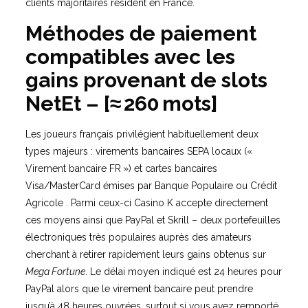
clients majoritaires résident en France.
Méthodes de paiement
compatibles avec les
gains provenant de slots
NetEt – [≈ 260 mots]
Les joueurs français privilégient habituellement deux
types majeurs : virements bancaires SEPA locaux («
Virement bancaire FR ») et cartes bancaires
Visa/MasterCard émises par Banque Populaire ou Crédit
Agricole . Parmi ceux-ci Casino K accepte directement
ces moyens ainsi que PayPal et Skrill – deux portefeuilles
électroniques très populaires auprès des amateurs
cherchant à retirer rapidement leurs gains obtenus sur
Mega Fortune
. Le délai moyen indiqué est 24 heures pour
PayPal alors que le virement bancaire peut prendre
jusqu’à 48 heures ouvrées, surtout si vous avez remporté