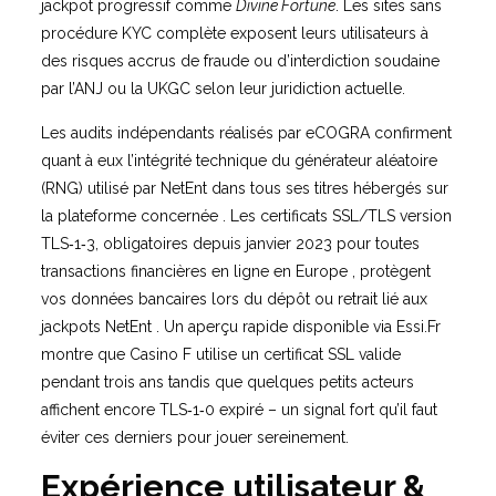
jackpot progressif comme
Divine Fortune
. Les sites sans
procédure KYC complète exposent leurs utilisateurs à
des risques accrus de fraude ou d’interdiction soudaine
par l’ANJ ou la UKGC selon leur juridiction actuelle.
Les audits indépendants réalisés par eCOGRA confirment
quant à eux l’intégrité technique du générateur aléatoire
(RNG) utilisé par NetEnt dans tous ses titres hébergés sur
la plateforme concernée . Les certificats SSL/TLS version
TLS‑1‑3, obligatoires depuis janvier 2023 pour toutes
transactions financières en ligne en Europe , protègent
vos données bancaires lors du dépôt ou retrait lié aux
jackpots NetEnt . Un aperçu rapide disponible via Essi.Fr
montre que Casino F utilise un certificat SSL valide
pendant trois ans tandis que quelques petits acteurs
affichent encore TLS‑1‑0 expiré – un signal fort qu’il faut
éviter ces derniers pour jouer sereinement.
Expérience utilisateur &