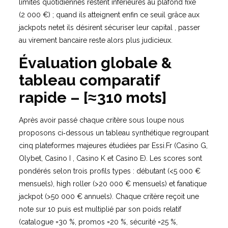
limites quotidiennes restent inférieures au plafond fixé
(2 000 €) ; quand ils atteignent enfin ce seuil grâce aux
jackpots netet ils désirent sécuriser leur capital , passer
au virement bancaire reste alors plus judicieux.
Évaluation globale &
tableau comparatif
rapide – [≈​ 310 mots]
Après avoir passé chaque critère sous loupe nous
proposons ci‑dessous un tableau synthétique regroupant
cinq plateformes majeures étudiées par Essi.Fr (Casino G,
Olybet, Casino I , Casino K et Casino E). Les scores sont
pondérés selon trois profils types : débutant (<​5 000 €
mensuels), high roller (>​20 000 € mensuels) et fanatique
jackpot (>​50 000 € annuels). Chaque critère reçoit une
note sur 10 puis est multiplié par son poids relatif
(catalogue =30 %, promos =20 %, sécurité =25 %,