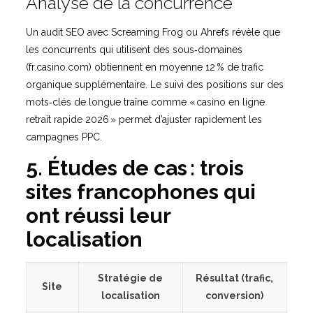
Analyse de la concurrence
Un audit SEO avec Screaming Frog ou Ahrefs révèle que
les concurrents qui utilisent des sous‑domaines
(fr.casino.com) obtiennent en moyenne 12 % de trafic
organique supplémentaire. Le suivi des positions sur des
mots‑clés de longue traîne comme « casino en ligne
retrait rapide 2026 » permet d’ajuster rapidement les
campagnes PPC.
5. Études de cas : trois
sites francophones qui
ont réussi leur
localisation
Stratégie de
Résultat (trafic,
Site
localisation
conversion)