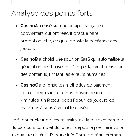
Analyse des points forts
CasinoA
a misé sur une équipe française de
copywriters qui ont réécrit chaque offre
promotionnelle, ce qui a boosté la confiance des
joueurs.
CasinoB
a choisi une solution SaaS qui automatise la
génération des balises hreflang et la synchronisation
des contenus, limitant les erreurs humaines.
CasinoC
a priorisé les méthodes de paiement
locales, réduisant le temps moyen de retrait à
3 minutes, un facteur décisif pour les joueurs de
machines à sous à volatilité élevée.
Le fil conducteur de ces réussites est la prise en compte
du parcours complet du joueur, depuis la première visite
jusqu’au retrait final. Plusquelinfo.Com cite régulièrement