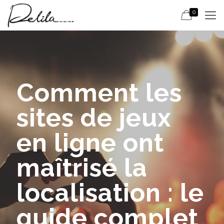
0
Comment les
sites de jeux
en ligne ont
maîtrisé la
localisation : le
guide complet