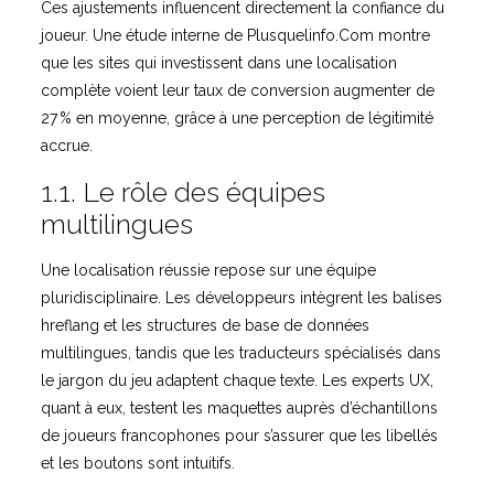
Ces ajustements influencent directement la confiance du
joueur. Une étude interne de Plusquelinfo.Com montre
que les sites qui investissent dans une localisation
complète voient leur taux de conversion augmenter de
27 % en moyenne, grâce à une perception de légitimité
accrue.
1.1. Le rôle des équipes
multilingues
Une localisation réussie repose sur une équipe
pluridisciplinaire. Les développeurs intègrent les balises
hreflang et les structures de base de données
multilingues, tandis que les traducteurs spécialisés dans
le jargon du jeu adaptent chaque texte. Les experts UX,
quant à eux, testent les maquettes auprès d’échantillons
de joueurs francophones pour s’assurer que les libellés
et les boutons sont intuitifs.