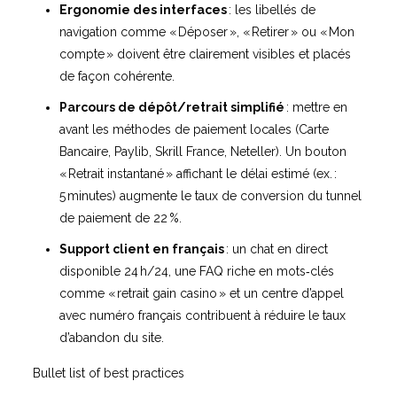
Ergonomie des interfaces
: les libellés de
navigation comme « Déposer », « Retirer » ou « Mon
compte » doivent être clairement visibles et placés
de façon cohérente.
Parcours de dépôt/retrait simplifié
: mettre en
avant les méthodes de paiement locales (Carte
Bancaire, Paylib, Skrill France, Neteller). Un bouton
« Retrait instantané » affichant le délai estimé (ex. :
5 minutes) augmente le taux de conversion du tunnel
de paiement de 22 %.
Support client en français
: un chat en direct
disponible 24 h/24, une FAQ riche en mots‑clés
comme « retrait gain casino » et un centre d’appel
avec numéro français contribuent à réduire le taux
d’abandon du site.
Bullet list of best practices