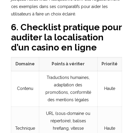
ces exemples dans ses comparatifs pour aider les
utilisateurs à faire un choix éclairé.
6. Checklist pratique pour
auditer la localisation
d’un casino en ligne
Domaine
Points à vérifier
Priorité
Traductions humaines,
adaptation des
Contenu
Haute
promotions, conformité
des mentions légales
URL (sous‑domaine ou
répertoire), balises
Technique
hreflang, vitesse
Haute