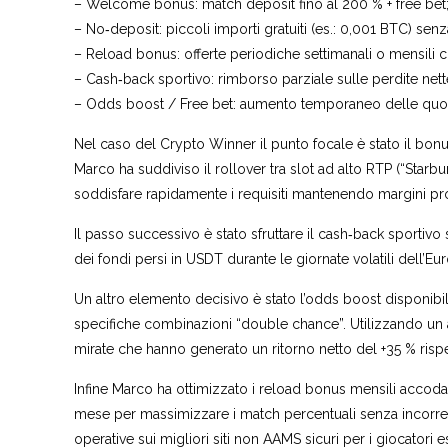
– Welcome bonus: match deposit fino al 200 % + free bet; 
– No‑deposit: piccoli importi gratuiti (es.: 0,001 BTC) se
– Reload bonus: offerte periodiche settimanali o mensili ch
– Cash‑back sportivo: rimborso parziale sulle perdite nett
– Odds boost / Free bet: aumento temporaneo delle quote s
Nel caso del Crypto Winner il punto focale è stato il bonu
Marco ha suddiviso il rollover tra slot ad alto RTP (“Starb
soddisfare rapidamente i requisiti mantenendo margini profi
Il passo successivo è stato sfruttare il cash‑back sportivo
dei fondi persi in USDT durante le giornate volatili dell’E
Un altro elemento decisivo è stato l’odds boost disponib
specifiche combinazioni “double chance”. Utilizzando un alg
mirate che hanno generato un ritorno netto del +35 % risp
Infine Marco ha ottimizzato i reload bonus mensili accodan
mese per massimizzare i match percentuali senza incorrere 
operative sui migliori siti non AAMS sicuri per i giocatori