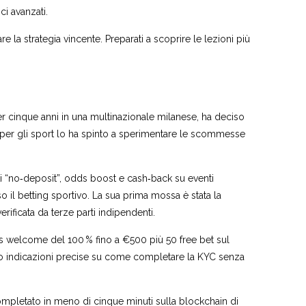
ci avanzati.
re la strategia vincente. Preparati a scoprire le lezioni più
er cinque anni in una multinazionale milanese, ha deciso
e per gli sport lo ha spinto a sperimentare le scommesse
ti “no‑deposit”, odds boost e cash‑back su eventi
o il betting sportivo. La sua prima mossa è stata la
rificata da terze parti indipendenti.
nus welcome del 100 % fino a €500 più 50 free bet sul
ornito indicazioni precise su come completare la KYC senza
o completato in meno di cinque minuti sulla blockchain di