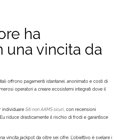
ore ha
 una vincita da
tali offrono pagamenti istantanei, anonimato e costi di
umerosi operatori a creare ecosistemi integrati dove il
er individuare
Siti non AAMS sicuri
, con recensioni
Eu riduce drasticamente il rischio di frodi e garantisce
incita jackpot da oltre sei cifre. L’obiettivo è svelare i