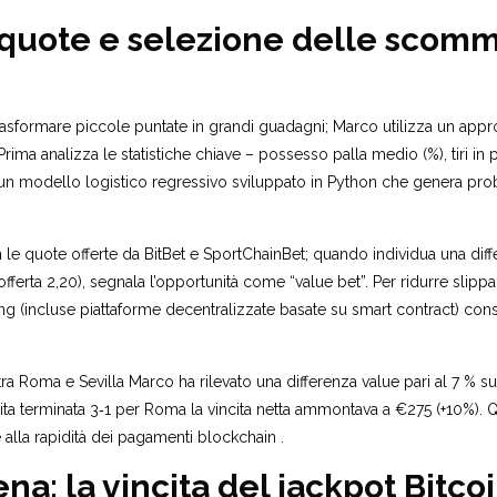
e quote e selezione delle scomm
sformare piccole puntate in grandi guadagni; Marco utilizza un approcc
ma analizza le statistiche chiave – possesso palla medio (%), tiri in p
 modello logistico regressivo sviluppato in Python che genera probabi
le quote offerte da BitBet e SportChainBet; quando individua una diffe
offerta 2,20), segnala l’opportunità come “value bet”. Per ridurre sli
 (incluse piattaforme decentralizzate basate su smart contract) con
a Roma e Sevilla Marco ha rilevato una differenza value pari al 7 % 
ta terminata 3‑1 per Roma la vincita netta ammontava a €275 (+10%). Qu
 alla rapidità dei pagamenti blockchain .
ena: la vincita del jackpot Bitco