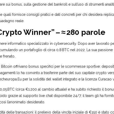
re sui bonus, sulla gestione del bankroll e sull’uso di strumenti analiti
e quali fornisce consigli pratici e dati concreti per chi desidera replica
guadagno reale.
 Crypto Winner” – ≈ 280 parole
gnere informatico specializzato in cybersecurity. Dopo aver lavorato p
 accumulando un portafoglio di circa 0,8 BTC nel 2022. La sua passion
e frenato.
ò Bitcoin offrivano bonus specifici per le scommesse sportive: deposi
gamenti lo ha convinto a trasferire parte del suo capitale crypto vers
echeuropa.Eu per la solidità del wallet integrato e la licenza Curacao ve
i 0,05 BTC (circa €1 200 al cambio attuale) e ha subito richiesto il bo
o rapido grazie al supporto live chat disponibile 24/7; il team gli ha f
così l’anonimato desiderato.
tà delle transazioni: il prelievo della vincita iniziale di €150 è stat