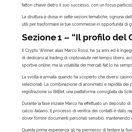
fattori chiave dietro il suo successo, con un focus particola
La struttura è divisa in sette sezioni tematiche, ognuna dell
utili per trasformare le tue scommesse in opportunità di 
Sezione 1 – “Il profilo del
Il Crypto Winner, alias Marco Rossi, ha 34 anni ed è inge
di dedicarsi al trading di criptovalute nel tempo libero,
sportive online, ma la volatilità dei mercati fiat lo ha sempr
La svolta è arrivata quando ha scoperto che diversi casin
selezionati. La combinazione di anonimato e rapidità dei pa
registrazione su BitBet, una piattaforma consigliata da Scit
Durante la fase iniziale Marco ha effettuato un deposito d
calcio italiano. Il processo di verifica dei contatti è stat
dover fornire documenti personali sensibili, mantenendo 
Questa prima esperienza gli ha permesso di testare la fluidi