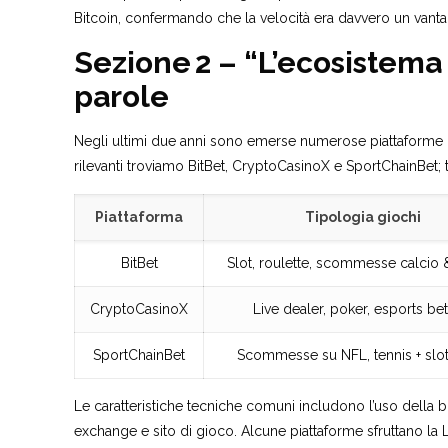
Bitcoin, confermando che la velocità era davvero un vantag
Sezione 2 – “L’ecosistema 
parole
Negli ultimi due anni sono emerse numerose piattaforme ch
rilevanti troviamo BitBet, CryptoCasinoX e SportChainBet; 
Piattaforma
Tipologia giochi
BitBet
Slot, roulette, scommesse calcio 
CryptoCasinoX
Live dealer, poker, esports bet
SportChainBet
Scommesse su NFL, tennis + slot
Le caratteristiche tecniche comuni includono l’uso della blo
exchange e sito di gioco. Alcune piattaforme sfruttano la