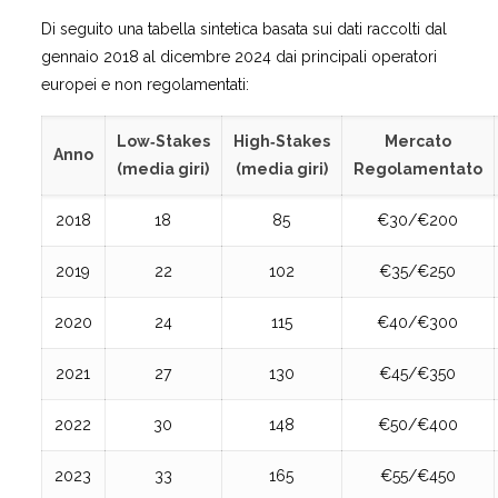
Di seguito una tabella sintetica basata sui dati raccolti dal
gennaio 2018 al dicembre 2024 dai principali operatori
europei e non regolamentati:
Low‑Stakes
High‑Stakes
Mercato
Anno
(media giri)
(media giri)
Regolamentato
2018
18
85
€30/€200
2019
22
102
€35/€250
2020
24
115
€40/€300
2021
27
130
€45/€350
2022
30
148
€50/€400
2023
33
165
€55/€450