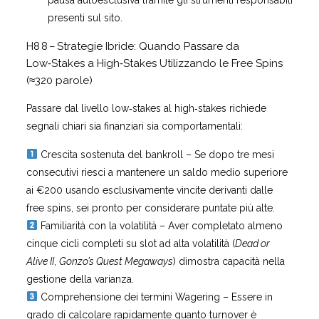
pausa autoesclusiva tramite gli strumenti responsabili
presenti sul sito.
H8 8 – Strategie Ibride: Quando Passare da
Low‑Stakes a High‑Stakes Utilizzando le Free Spins
(≈320 parole)
Passare dal livello low‑stakes al high‑stakes richiede
segnali chiari sia finanziari sia comportamentali:
Crescita sostenuta del bankroll – Se dopo tre mesi
consecutivi riesci a mantenere un saldo medio superiore
ai €200 usando esclusivamente vincite derivanti dalle
free spins, sei pronto per considerare puntate più alte.
Familiarità con la volatilità – Aver completato almeno
cinque cicli completi su slot ad alta volatilità (
Dead or
Alive II
,
Gonzo’s Quest Megaways
) dimostra capacità nella
gestione della varianza.
Comprehensione dei termini Wagering – Essere in
grado di calcolare rapidamente quanto turnover è