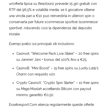
un’offerta tipica su
Reactoonz
prevede 15 giri gratuiti con
RTP del 96,5% e volatilità media; se il giocatore ottiene
una vincita pari a €10 può reinvestirla in ulteriori spin o
conservarla per future scommesse sportive (
scommesse
sportive
), riducendo così la dipendenza dal deposito
iniziale.
Esempi pratici sui principali siti includono:
CasinoA: “Welcome Pack Low‑Stake” – 20 free spins
su
Jammin’ Jars
+ bonus del 100% fino a €25.
CasinoB: “Mini Boost” – 15 free spins su
Lucky Lady’s
Charm
con requisito x20.
Crypto CasinoX: “Crypto Spin Starter” – 10 free spins
su
Mega Moolah
accettando Bitcoin con payout
minimo garantito €0,50.
Essetresport.Com elenca regolarmente queste offerte