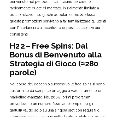
benvenuto nel periodo in cui i casinò cercavano
rapidamente quote di mercato. Inizialmente limitate a
poche rotazioni su giochi popolari come
Starburst
,
queste promozioni servivano a far familiarizzare gli utenti
con l’interfaccia e a incentivare depositi successivi più
consistenti.
H2 2 – Free Spins: Dal
Bonus di Benvenuto alla
Strategia di Gioco (≈280
parole)
Nel corso del decennio successivo le free spins si sono
trasformate da semplice omaggio a vero strumento di
marketing avanzato. Nel 2005 i primi programmi
prevedevano un numero fisso (ad esempio 20 giri
gratuiti) valido solo su una singola slot con requisiti di
scommessa pari a cinque volte il valore totale del bonus.