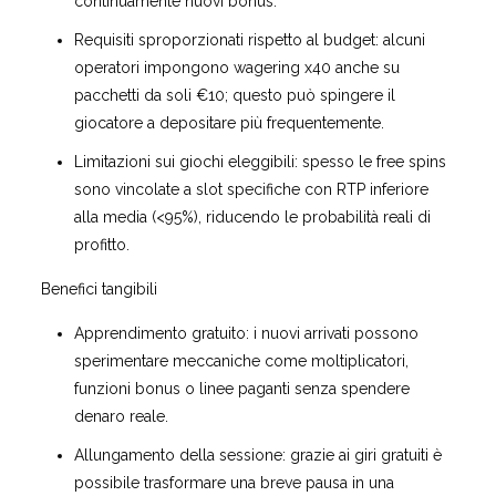
continuamente nuovi bonus.
Requisiti sproporzionati rispetto al budget: alcuni
operatori impongono wagering x40 anche su
pacchetti da soli €10; questo può spingere il
giocatore a depositare più frequentemente.
Limitazioni sui giochi eleggibili: spesso le free spins
sono vincolate a slot specifiche con RTP inferiore
alla media (<95%), riducendo le probabilità reali di
profitto.
Benefici tangibili
Apprendimento gratuito: i nuovi arrivati possono
sperimentare meccaniche come moltiplicatori,
funzioni bonus o linee paganti senza spendere
denaro reale.
Allungamento della sessione: grazie ai giri gratuiti è
possibile trasformare una breve pausa in una