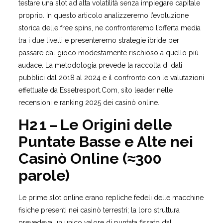
testare una slot ad alta volatilità senza impiegare capitale
proprio. In questo articolo analizzeremo l’evoluzione
storica delle free spins, ne confronteremo l’offerta media
tra i due livelli e presenteremo strategie ibride per
passare dal gioco modestamente rischioso a quello più
audace. La metodologia prevede la raccolta di dati
pubblici dal 2018 al 2024 e il confronto con le valutazioni
effettuate da Essetresport.Com, sito leader nelle
recensioni e ranking 2025 dei casinò online.
H2 1 – Le Origini delle
Puntate Basse e Alte nei
Casinò Online (≈300
parole)
Le prime slot online erano repliche fedeli delle macchine
fisiche presenti nei casinò terrestri; la loro struttura
prevedeva un unico valore di puntata fissato dal