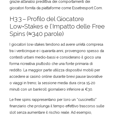
grazie all’analisi predittiva dei comportamenti dei
giocatori fornita da piattaforme come Essetresport.Com.
H3 3 – Profilo del Giocatore
Low‑Stakes e l’Impatto delle Free
Spins (≈340 parole)
I giocatori low‑stakes tendono ad avere un’età compresa
tra i venticinque e i quaranta anni, provengono spesso da
contesti urbani medio‑bassi e considerano il gioco una
forma ricreativa piuttosto che una fonte primaria di
reddito. La maggior parte utilizza dispositivi mobili per
accedere ai casinò online durante brevi pause lavorative
o viaggi in treno; la sessione media dura circa 15‑20
minuti con un bankroll giornaliero inferiore ai €30.
Le free spins rappresentano per loro un “cuscinetto”
finanziario che prolunga il tempo effettivo trascorso sulle
slot senza aumentare il rischio reale. Ad esempio,