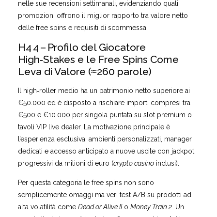
nelle sue recensioni settimanali, evidenziando quali
promozioni offrono il miglior rapporto tra valore netto
delle free spins e requisiti di scommessa.
H4 4 – Profilo del Giocatore
High‑Stakes e le Free Spins Come
Leva di Valore (≈260 parole)
Il high‑roller medio ha un patrimonio netto superiore ai
€50.000 ed è disposto a rischiare importi compresi tra
€500 e €10.000 per singola puntata su slot premium o
tavoli VIP live dealer. La motivazione principale è
l’esperienza esclusiva: ambienti personalizzati, manager
dedicati e accesso anticipato a nuove uscite con jackpot
progressivi da milioni di euro (
crypto casino
inclusi).
Per questa categoria le free spins non sono
semplicemente omaggi ma veri test A/B su prodotti ad
alta volatilità come
Dead or Alive II
o
Money Train 2
. Un