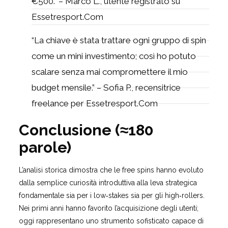
€500.” – Marco L., utente registrato su
Essetresport.Com
“La chiave è stata trattare ogni gruppo di spin
come un mini investimento; così ho potuto
scalare senza mai compromettere il mio
budget mensile.” – Sofia P., recensitrice
freelance per Essetresport.Com
Conclusione (≈180
parole)
L’analisi storica dimostra che le free spins hanno evoluto
dalla semplice curiosità introduttiva alla leva strategica
fondamentale sia per i low‑stakes sia per gli high‑rollers.
Nei primi anni hanno favorito l’acquisizione degli utenti;
oggi rappresentano uno strumento sofisticato capace di