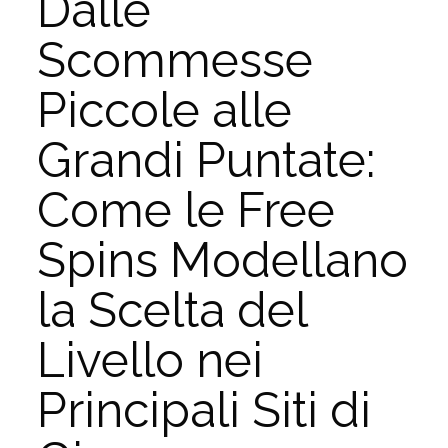
Dalle
Scommesse
Piccole alle
Grandi Puntate:
Come le Free
Spins Modellano
la Scelta del
Livello nei
Principali Siti di