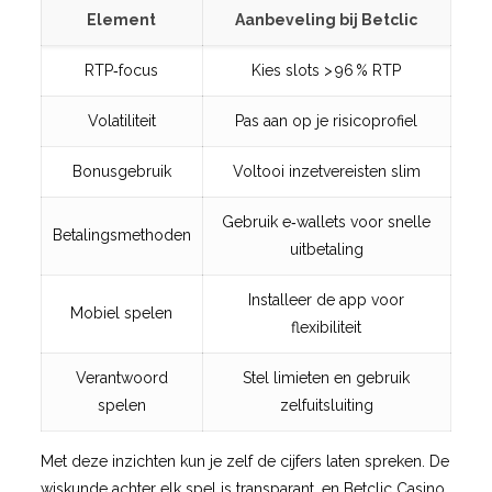
Element
Aanbeveling bij Betclic
RTP‑focus
Kies slots > 96 % RTP
Volatiliteit
Pas aan op je risicoprofiel
Bonusgebruik
Voltooi inzetvereisten slim
Gebruik e‑wallets voor snelle
Betalingsmethoden
uitbetaling
Installeer de app voor
Mobiel spelen
flexibiliteit
Verantwoord
Stel limieten en gebruik
spelen
zelfuitsluiting
Met deze inzichten kun je zelf de cijfers laten spreken. De
wiskunde achter elk spel is transparant, en Betclic Casino