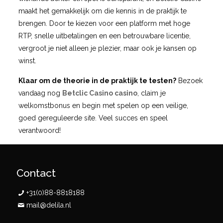
maakt het gemakkelijk om die kennis in de praktijk te
brengen. Door te kiezen voor een platform met hoge
RTP, snelle uitbetalingen en een betrouwbare licentie,
vergroot je niet alleen je plezier, maar ook je kansen op
winst.
Klaar om de theorie in de praktijk te testen?
Bezoek
vandaag nog
Betclic Casino casino
, claim je
welkomstbonus en begin met spelen op een veilige,
goed gereguleerde site. Veel succes en speel
verantwoord!
Contact
+31(0)88-8818188
mail@delila.nl