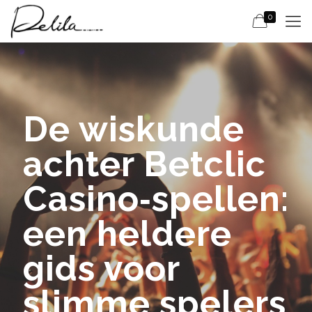
0
De wiskunde
achter Betclic
Casino‑spellen:
een heldere
gids voor
slimme spelers