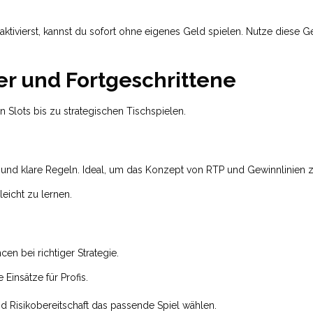
aktivierst, kannst du sofort ohne eigenes Geld spielen. Nutze diese G
er und Fortgeschrittene
Slots bis zu strategischen Tischspielen.
t und klare Regeln. Ideal, um das Konzept von RTP und Gewinnlinien 
leicht zu lernen.
n bei richtiger Strategie.
 Einsätze für Profis.
d Risikobereitschaft das passende Spiel wählen.