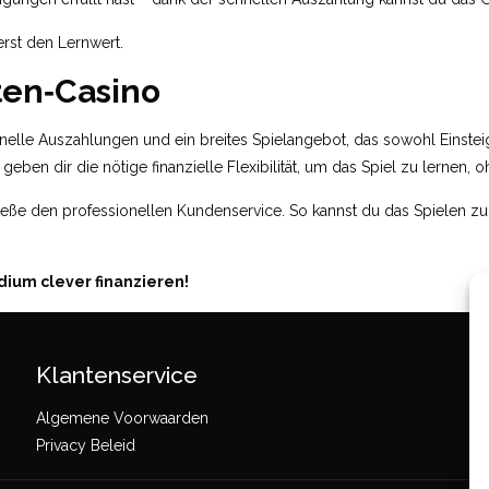
erst den Lernwert.
ten‑Casino
elle Auszahlungen und ein breites Spielangebot, das sowohl Einsteig
n dir die nötige finanzielle Flexibilität, um das Spiel zu lernen, 
enieße den professionellen Kundenservice. So kannst du das Spielen
dium clever finanzieren!
Klantenservice
Algemene Voorwaarden
Privacy Beleid