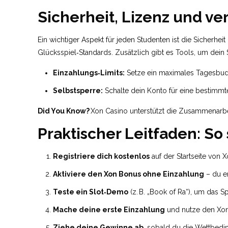
Sicherheit, Lizenz und v
Ein wichtiger Aspekt für jeden Studenten ist die Sicherhe
Glücksspiel‑Standards. Zusätzlich gibt es Tools, um dein S
Einzahlungs‑Limits:
Setze ein maximales Tagesbudge
Selbstsperre:
Schalte dein Konto für eine bestimmte
Did You Know?
Xon Casino unterstützt die Zusammenarbei
Praktischer Leitfaden: So 
Registriere dich kostenlos
auf der Startseite von 
Aktiviere den Xon Bonus ohne Einzahlung
– du er
Teste ein Slot‑Demo
(z. B. „Book of Ra“), um das S
Mache deine erste Einzahlung
und nutze den Xon
Ziehe deine Gewinne ab
, sobald du die Wettbedin