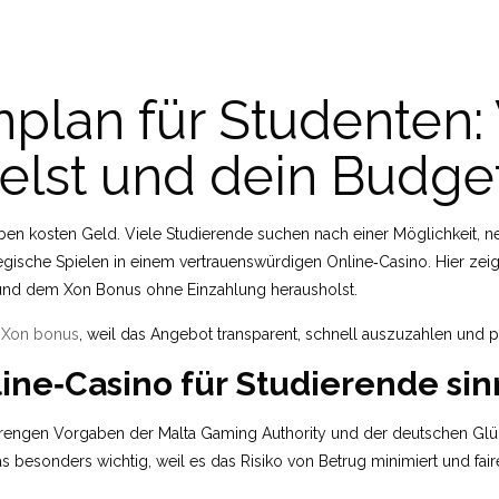
nplan für Studenten:
ielst und dein Budge
eben kosten Geld. Viele Studierende suchen nach einer Möglichkeit, 
tegische Spielen in einem vertrauenswürdigen Online‑Casino. Hier zei
nd dem Xon Bonus ohne Einzahlung herausholst.
n
Xon bonus
, weil das Angebot transparent, schnell auszuzahlen und p
ne‑Casino für Studierende sinn
trengen Vorgaben der Malta Gaming Authority und der deutschen Glück
as besonders wichtig, weil es das Risiko von Betrug minimiert und fai