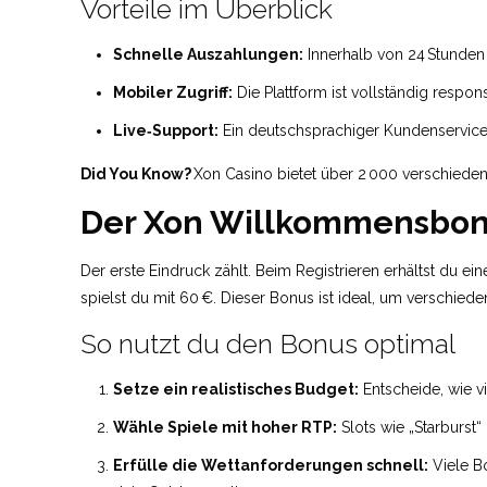
Vorteile im Überblick
Schnelle Auszahlungen:
Innerhalb von 24 Stunden
Mobiler Zugriff:
Die Plattform ist vollständig respo
Live‑Support:
Ein deutschsprachiger Kundenservice i
Did You Know?
Xon Casino bietet über 2 000 verschiede
Der Xon Willkommensbonus
Der erste Eindruck zählt. Beim Registrieren erhältst du
spielst du mit 60 €. Dieser Bonus ist ideal, um verschied
So nutzt du den Bonus optimal
Setze ein realistisches Budget:
Entscheide, wie vie
Wähle Spiele mit hoher RTP:
Slots wie „Starburst
Erfülle die Wettanforderungen schnell:
Viele B