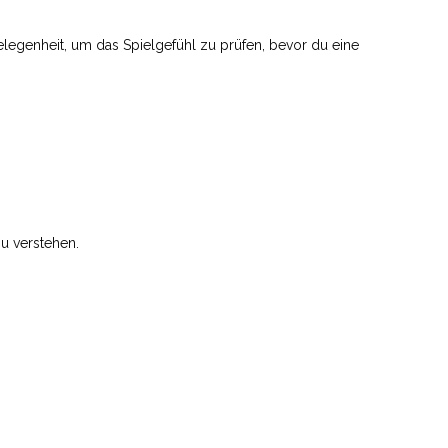
elegenheit, um das Spielgefühl zu prüfen, bevor du eine
zu verstehen.