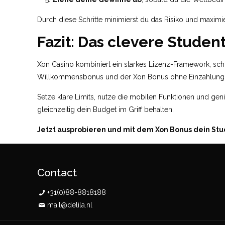
Durch diese Schritte minimierst du das Risiko und maximi
Fazit: Das clevere Studen
Xon Casino kombiniert ein starkes Lizenz-Framework, schn
Willkommensbonus und der Xon Bonus ohne Einzahlung gebe
Setze klare Limits, nutze die mobilen Funktionen und g
gleichzeitig dein Budget im Griff behalten.
Jetzt ausprobieren und mit dem Xon Bonus dein Stu
Contact
+31(0)88-8818188
mail@delila.nl