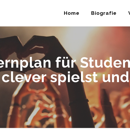
Home
Biografie
ernplan für Stude
 clever spielst un