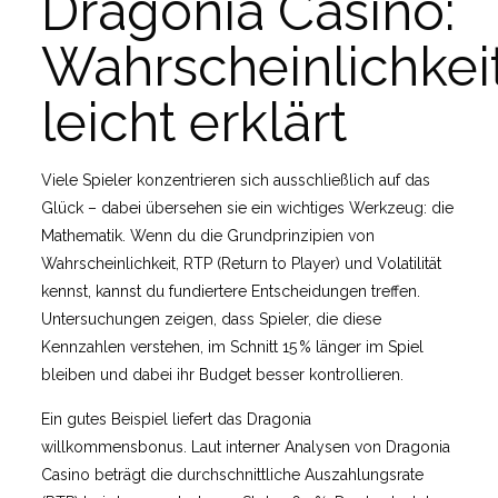
Dragonia Casino:
Wahrscheinlichkei
leicht erklärt
Viele Spieler konzentrieren sich ausschließlich auf das
Glück – dabei übersehen sie ein wichtiges Werkzeug: die
Mathematik. Wenn du die Grundprinzipien von
Wahrscheinlichkeit, RTP (Return to Player) und Volatilität
kennst, kannst du fundiertere Entscheidungen treffen.
Untersuchungen zeigen, dass Spieler, die diese
Kennzahlen verstehen, im Schnitt 15 % länger im Spiel
bleiben und dabei ihr Budget besser kontrollieren.
Ein gutes Beispiel liefert das Dragonia
willkommensbonus. Laut interner Analysen von Dragonia
Casino beträgt die durchschnittliche Auszahlungsrate