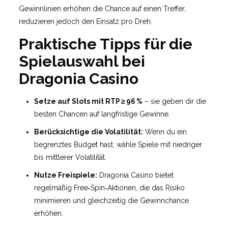
Gewinnlinien erhöhen die Chance auf einen Treffer,
reduzieren jedoch den Einsatz pro Dreh.
Praktische Tipps für die
Spielauswahl bei
Dragonia Casino
Setze auf Slots mit RTP ≥ 96 %
– sie geben dir die
besten Chancen auf langfristige Gewinne.
Berücksichtige die Volatilität:
Wenn du ein
begrenztes Budget hast, wähle Spiele mit niedriger
bis mittlerer Volatilität.
Nutze Freispiele:
Dragonia Casino bietet
regelmäßig Free‑Spin‑Aktionen, die das Risiko
minimieren und gleichzeitig die Gewinnchance
erhöhen.