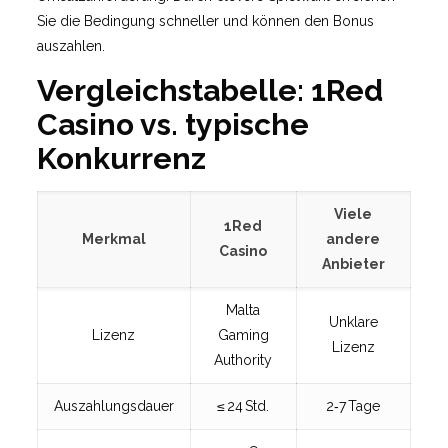
Sie die Bedingung schneller und können den Bonus
auszahlen.
Vergleichstabelle: 1Red
Casino vs. typische
Konkurrenz
Viele
1Red
Merkmal
andere
Casino
Anbieter
Malta
Unklare
Lizenz
Gaming
Lizenz
Authority
Auszahlungsdauer
≤ 24 Std.
2‑7 Tage