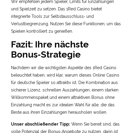
Wir empfehlen jedem Spieler, Limits für Einzahlungen
und Spielzeit zu setzen. Das 1Red Casino bietet
integrierte Tools zur Selbstausschluss‑ und
Verlustbegrenzung. Nutzen Sie diese Funktionen, um das
Spielen kontrolliert zu genießen.
Fazit: Ihre nächste
Bonus‑Strategie
Nachdem wir die wichtigsten Aspekte des 1Red Casino
beleuchtet haben, wird klar, warum dieses Online Casino
für deutsche Spieler so attraktiv ist. Die Kombination aus
sicherer Lizenz, schnellen Auszahlungen, einem starken
Willkommenspaket und einem attraktiven Bonus ohne
Einzahlung macht es zur idealen Wahl für alle, die das
Beste aus ihren Einzahlungen herausholen wollen.
Unser abschließender Tipp:
Wenn Sie bereit sind, das
volle Potenzial der Bonus‑Angebote zu nutzen, dann ist