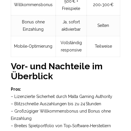
500 € +
Willkommensbonus
200‑300 €
Freispiele
Bonus ohne
Ja, sofort
Selten
Einzahlung
aktivierbar
Vollständig
Mobile‑Optimierung
Teilweise
responsive
Vor‑ und Nachteile im
Überblick
Pros:
– Lizenzierte Sicherheit durch Malta Gaming Authority
– Blitzschnelle Auszahlungen bis zu 24 Stunden
– Großzügiger Willkommensbonus und Bonus ohne
Einzahlung
– Breites Spielportfolio von Top‑Software‑Herstellern