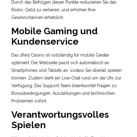
Durch das Befolgen dieser Punkte reduzieren Sie das
Risiko, Geld zu verlieren, und erhöhen Ihre
Gewinnchancen erheblich.
Mobile Gaming und
Kundenservice
Das 1Red Casino ist vollständig für mobile Geräte
optimiert. Die Webseite passt sich automatisch an
Smartphones und Tablets an, sodass Sie überall spielen
können. Zudem steht ein Live‑Chat rund um die Uhr zur
Verfügung. Das Support‑Team beantwortet Fragen zu
Bonusbedingungen, Auszahlungen und technischen
Problemen sofort.
Verantwortungsvolles
Spielen