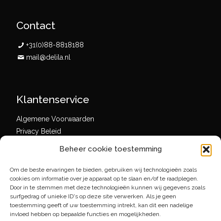
Contact
+31(0)88-8818188
mail@delila.nl
Klantenservice
Algemene Voorwaarden
Privacy Beleid
Beheer cookie toestemming
Om de beste ervaringen te bieden, gebruiken wij technologieën zoals
Social media
cookies om informatie over je apparaat op te slaan en/of te raadplegen.
Door in te stemmen met deze technologieën kunnen wij gegevens zoals
surfgedrag of unieke ID's op deze site verwerken. Als je geen
toestemming geeft of uw toestemming intrekt, kan dit een nadelige
invloed hebben op bepaalde functies en mogelijkheden.