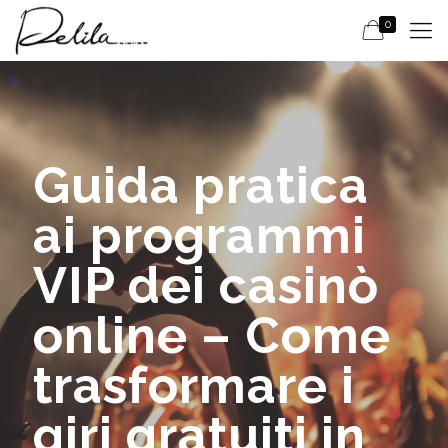
0
Guida pratica
ai programmi
VIP dei casinò
online – Come
trasformare i
giri gratuiti in