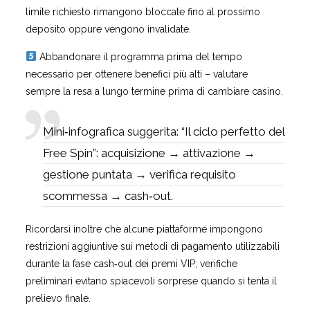
limite richiesto rimangono bloccate fino al prossimo
deposito oppure vengono invalidate.
Abbandonare il programma prima del tempo
necessario per ottenere benefici più alti – valutare
sempre la resa a lungo termine prima di cambiare casino.
Mini‑infografica suggerita: “Il ciclo perfetto del
Free Spin”: acquisizione → attivazione →
gestione puntata → verifica requisito
scommessa → cash‑out.
Ricordarsi inoltre che alcune piattaforme impongono
restrizioni aggiuntive sui metodi di pagamento utilizzabili
durante la fase cash‑out dei premi VIP; verifiche
preliminari evitano spiacevoli sorprese quando si tenta il
prelievo finale.