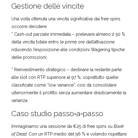
Gestione delle vincite
Una volta ottenuta una vincita significativa dai free spins
occorre decidere:
* Cash‑out parziale immediata – prelevare almeno il 50 %
della vincita totale entro le prime ore dall’attivazione
riducendo l’esposizione alle condizioni Wagering tipiche
delle promozioni;
* Reinvestimento strategico – destinare la restante parte
alle slot con RTP superiore al 97 %, soprattutto quelle
classificate come “low variance”, così da consolidare
ulteriormente il profitto senza aumentare drasticamente la
varianza.
Caso studio passo‑a‑passo
Immaginiamo una sessione da €25 di free spins su
Book
of Dead
. Con un RTP medio del 96 % e volendo rispettare