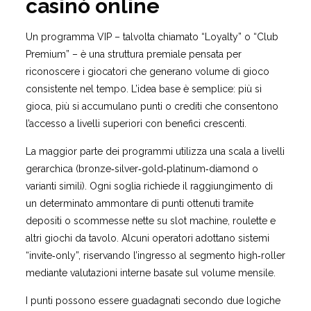
casinò online
Un programma VIP – talvolta chiamato “Loyalty” o “Club
Premium” – è una struttura premiale pensata per
riconoscere i giocatori che generano volume di gioco
consistente nel tempo. L’idea base è semplice: più si
gioca, più si accumulano punti o crediti che consentono
l’accesso a livelli superiori con benefici crescenti.
La maggior parte dei programmi utilizza una scala a livelli
gerarchica (bronze‑silver‑gold‑platinum‑diamond o
varianti simili). Ogni soglia richiede il raggiungimento di
un determinato ammontare di punti ottenuti tramite
depositi o scommesse nette su slot machine, roulette e
altri giochi da tavolo. Alcuni operatori adottano sistemi
“invite‑only”, riservando l’ingresso al segmento high‑roller
mediante valutazioni interne basate sul volume mensile.
I punti possono essere guadagnati secondo due logiche