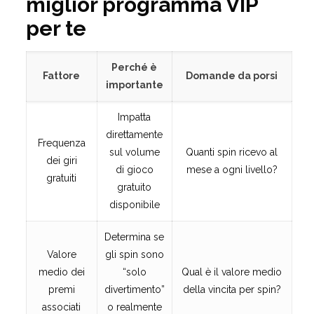
miglior programma VIP
per te
Perché è
Fattore
Domande da porsi
importante
Impatta
direttamente
Frequenza
sul volume
Quanti spin ricevo al
dei giri
di gioco
mese a ogni livello?
gratuiti
gratuito
disponibile
Determina se
Valore
gli spin sono
medio dei
“solo
Qual è il valore medio
premi
divertimento”
della vincita per spin?
associati
o realmente