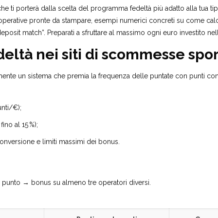
i porterà dalla scelta del programma fedeltà più adatto alla tua tipol
st operative pronte da stampare, esempi numerici concreti su come calco
osit match”. Preparati a sfruttare al massimo ogni euro investito nelle
eltà nei siti di scommesse spor
nte un sistema che premia la frequenza delle puntate con punti conve
nti/€);
ino al 15 %);
onversione e limiti massimi dei bonus.
e punto → bonus su almeno tre operatori diversi.