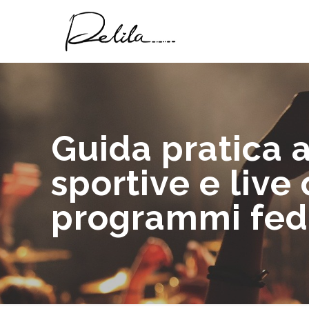
Guida pratica 
sportive e live
programmi fede