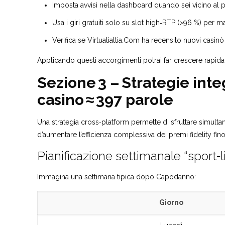
Imposta avvisi nella dashboard quando sei vicino al p
Usa i giri gratuiti solo su slot high‑RTP (>96 %) per ma
Verifica se Virtualialtia.Com ha recensito nuovi casinò
Applicando questi accorgimenti potrai far crescere rapidame
Sezione 3 – Strategie int
casino ≈ 397 parole
Una strategia cross‑platform permette di sfruttare simultan
d’aumentare l’efficienza complessiva dei premi fidelity fino a
Pianificazione settimanale “sport‑l
Immagina una settimana tipica dopo Capodanno:
Giorno