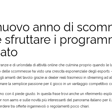
 nuovo anno di scom
 sfruttare i program
cato
nze e di un’ondata di attività online che culmina proprio quando le lu
io delle scommesse ha visto una crescita esponenziale degli esports –
 gli amanti del tavolo grazie ai dealer reali trasmessi in streaming ad a
rmare la semplice passione per il gioco in un vantaggio competitivo c
o con il piede giusto. In questa frase trovi anche un riferimento esplic
non aams e sulle novità più interessanti del panorama italiano per il 2
perdere tra offerte ingannevoli o regolamenti poco chiari.