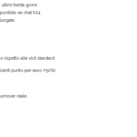
ultimi trenta giorni.
ponibile via chat h24.
lungate.
 rispetto alle slot standard;
cienti punto‑per‑euro (+50%).
urnover reale.