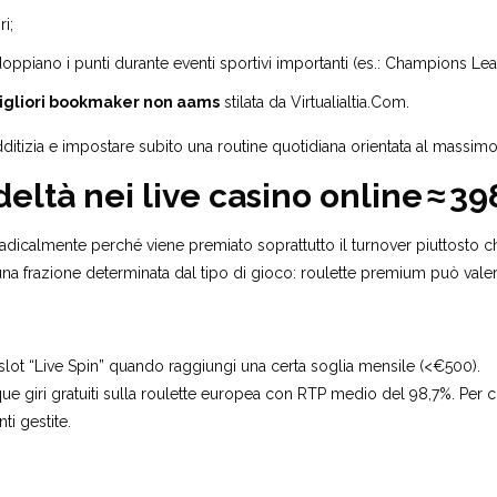
i;
piano i punti durante eventi sportivi importanti (es.: Champions Lea
igliori bookmaker non aams
stilata da Virtualialtia.Com.
ditizia e impostare subito una routine quotidiana orientata al massimo r
ltà nei live casino online ≈ 39
adicalmente perché viene premiato soprattutto il turnover piuttosto ch
 frazione determinata dal tipo di gioco: roulette premium può valere ‑
lle slot “Live Spin” quando raggiungi una certa soglia mensile (<€500).
 giri gratuiti sulla roulette europea con RTP medio del 98,7%. Per chi 
ti gestite.