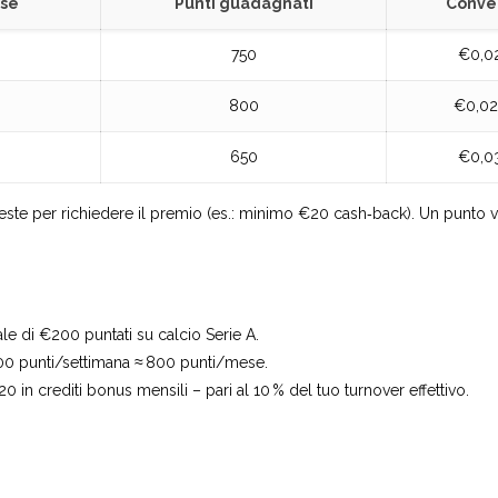
ese
Punti guadagnati
Conve
750
€0,02
800
€0,02
650
€0,03
hieste per richiedere il premio (es.: minimo €20 cash‑back). Un punto
e di €200 puntati su calcio Serie A.
200 punti/settimana ≈ 800 punti/mese.
 in crediti bonus mensili – pari al 10 % del tuo turnover effettivo.