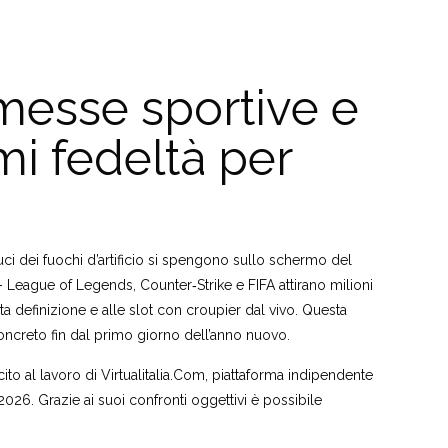
messe sportive e
mi fedeltà per
ci dei fuochi d’artificio si spengono sullo schermo del
 League of Legends, Counter‑Strike e FIFA attirano milioni
lta definizione e alle slot con croupier dal vivo. Questa
oncreto fin dal primo giorno dell’anno nuovo.
ito al lavoro di Virtualitalia.Com, piattaforma indipendente
026. Grazie ai suoi confronti oggettivi è possibile