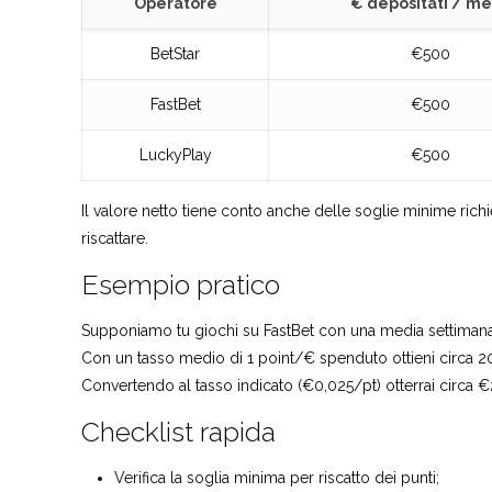
Operatore
€ depositati / m
BetStar
€500
FastBet
€500
LuckyPlay
€500
Il valore netto tiene conto anche delle soglie minime ric
riscattare.
Esempio pratico
Supponiamo tu giochi su FastBet con una media settimanal
Con un tasso medio di 1 point/€ spenduto ottieni circa 
Convertendo al tasso indicato (€0,025/pt) otterrai circa €20
Checklist rapida
Verifica la soglia minima per riscatto dei punti;