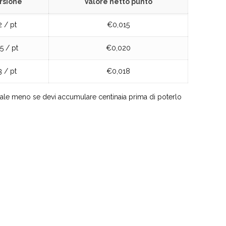
rsione
Valore netto punto
 / pt
€0,015
5 / pt
€0,020
 / pt
€0,018
 vale meno se devi accumulare centinaia prima di poterlo