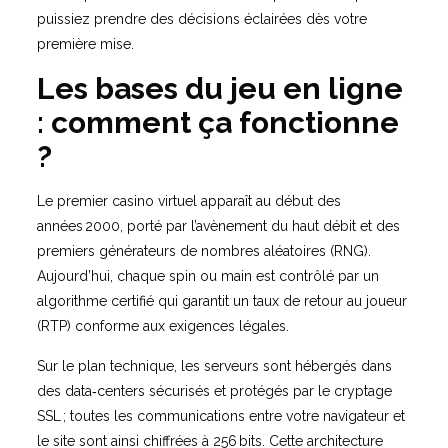
puissiez prendre des décisions éclairées dès votre
première mise.
Les bases du jeu en ligne
: comment ça fonctionne
?
Le premier casino virtuel apparaît au début des
années 2000, porté par l’avènement du haut débit et des
premiers générateurs de nombres aléatoires (RNG).
Aujourd’hui, chaque spin ou main est contrôlé par un
algorithme certifié qui garantit un taux de retour au joueur
(RTP) conforme aux exigences légales.
Sur le plan technique, les serveurs sont hébergés dans
des data‑centers sécurisés et protégés par le cryptage
SSL ; toutes les communications entre votre navigateur et
le site sont ainsi chiffrées à 256 bits. Cette architecture