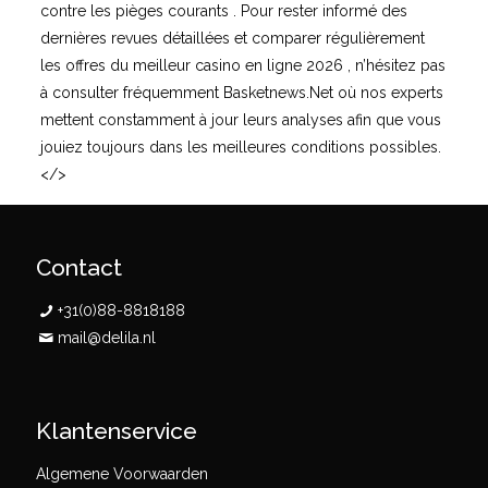
contre les pièges courants . Pour rester informé des
dernières revues détaillées et comparer régulièrement
les offres du meilleur casino en ligne 2026 , n’hésitez pas
à consulter fréquemment Basketnews.Net où nos experts
mettent constamment à jour leurs analyses afin que vous
jouiez toujours dans les meilleures conditions possibles.
</>
Contact
+31(0)88-8818188
mail@delila.nl
Klantenservice
Algemene Voorwaarden