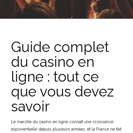
Guide complet
du casino en
ligne : tout ce
que vous devez
savoir
Le marché du casino en ligne connaît une croissance
exponentielle depuis plusieurs années, et la France ne fait