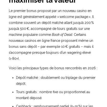
maximiser la valeur
Le premier bonus proposé par un nouveau casino en
ligne est généralement appelé « welcome package ». Il
combine souvent un dépôt matché allant jusqu’à 200 %
jusqu’à 500 €, accompagné de tours gratuits sur une
machine populaire comme
Book of Dead
. Certains
nouveaux casinos en ligne france proposent même un
bonus sans dépôt – par exemple 10 € gratuits – mais il
s’accompagne presque toujours d’un wagering élevé
(> 80×).
Voici les principaux types de bonus rencontrés en 2026 :
Dépôt matché : doublement ou triplage du premier
dépôt.
Tours gratuits : nombre fixe ou proportionnel au
montant déposé.
Cashback : remboursement partiel (5–15 %) sur les