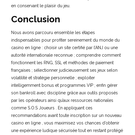
en conservant le plaisir du jeu.
Conclusion
Nous avons parcouru ensemble les étapes
indispensables pour profiter sereinement du monde du
casino en ligne : choisir un site certifié par l’ANJ ou une
autorité internationale reconnue ; comprendre comment
fonctionnent les RNG, SSL et méthodes de paiement
françaises ; sélectionner judicieusement ses jeux selon
volatilité et stratégie personnelle ; exploiter
intelligemment bonus et programmes VIP ; enfin gérer
son bankroll avec discipline grâce aux outils proposés
par les opérateurs ainsi qu’aux ressources nationales
comme S.O.S Joueurs . En appliquant ces
recommandations avant toute inscription sur un nouveau
casino en ligne , vous maximisez vos chances d’obtenir
une expérience ludique sécurisée tout en restant protégé