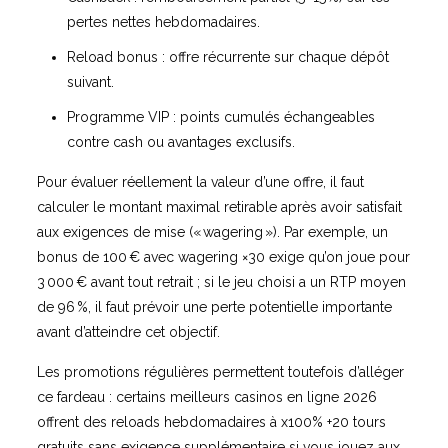
pertes nettes hebdomadaires.
Reload bonus : offre récurrente sur chaque dépôt
suivant.
Programme VIP : points cumulés échangeables
contre cash ou avantages exclusifs.
Pour évaluer réellement la valeur d’une offre, il faut
calculer le montant maximal retirable après avoir satisfait
aux exigences de mise (« wagering »). Par exemple, un
bonus de 100 € avec wagering ×30 exige qu’on joue pour
3 000 € avant tout retrait ; si le jeu choisi a un RTP moyen
de 96 %, il faut prévoir une perte potentielle importante
avant d’atteindre cet objectif.
Les promotions régulières permettent toutefois d’alléger
ce fardeau : certains meilleurs casinos en ligne 2026
offrent des reloads hebdomadaires à x100% +20 tours
gratuits sans exigence supplémentaire si vous jouez aux