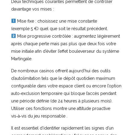
Deux techniques courantes permettent de contrôler
davantage vos mises :
Mise fixe : choisissez une mise constante
(exemple 5 €) quel que soit le résultat précédent.
Mise progressive contrôlée : augmentez légèrement
après chaque perte mais pas plus que deux fois votre
mise initiale afin d’éviter l’effet bouleverseur du système
Martingale.
De nombreux casinos offrent aujourd’hui des outils
d’autolimitation tels que le dépôt quotidien maximum
configurable dans votre espace client ou encore l’option
auto‑exclusion temporaire qui bloque l’accès pendant
une période définie (de 24 heures à plusieurs mois).
Utiliser ces fonctions montre une attitude proactive
vis‑à‑vis du jeu responsable .
Il est essentiel d’identifier rapidement les signes d’un