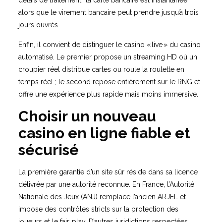
délais de traitement : la carte bancaire est instantanée
alors que le virement bancaire peut prendre jusqu’à trois
jours ouvrés.
Enfin, il convient de distinguer le casino « live » du casino
automatisé. Le premier propose un streaming HD où un
croupier réel distribue cartes ou roule la roulette en
temps réel ; le second repose entièrement sur le RNG et
offre une expérience plus rapide mais moins immersive.
Choisir un nouveau
casino en ligne fiable et
sécurisé
La première garantie d’un site sûr réside dans sa licence
délivrée par une autorité reconnue. En France, l’Autorité
Nationale des Jeux (ANJ) remplace l’ancien ARJEL et
impose des contrôles stricts sur la protection des
joueurs et le fair‑play. D’autres juridictions respectées