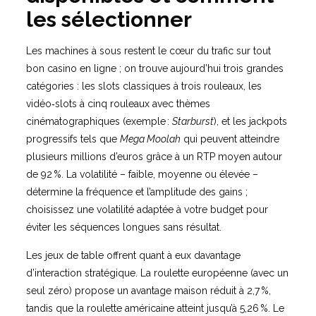
les sélectionner
Les machines à sous restent le cœur du trafic sur tout
bon casino en ligne ; on trouve aujourd’hui trois grandes
catégories : les slots classiques à trois rouleaux, les
vidéo‑slots à cinq rouleaux avec thèmes
cinématographiques (exemple :
Starburst
), et les jackpots
progressifs tels que
Mega Moolah
qui peuvent atteindre
plusieurs millions d’euros grâce à un RTP moyen autour
de 92 %. La volatilité – faible, moyenne ou élevée –
détermine la fréquence et l’amplitude des gains ;
choisissez une volatilité adaptée à votre budget pour
éviter les séquences longues sans résultat.
Les jeux de table offrent quant à eux davantage
d’interaction stratégique. La roulette européenne (avec un
seul zéro) propose un avantage maison réduit à 2,7 %,
tandis que la roulette américaine atteint jusqu’à 5,26 %. Le