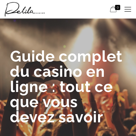
0
Guide complet
du casino en
ligne : tout ce
que vous
devez savoir