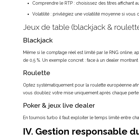
Comprendre le RTP : choisissez des titres affichan
Volatilité : privilégiez une volatilité moyenne si vous
Jeux de table (blackjack & roulett
Blackjack
Même si le comptage réel est limité par le RNG online, ap
de 0,5 %. Un exemple concret : face à un dealer montrant 
Roulette
Optez systématiquement pour la roulette européenne afin 
vous doublez votre mise uniquement après chaque perte j
Poker & jeux live dealer
En tournois turbo il faut exploiter le temps limité entre
IV. Gestion responsable d