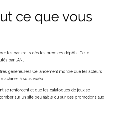
out ce que vous
imper les bankrolls dès les premiers dépôts. Cette
lés par l’ANJ.
offres généreuses ! Ce lancement montre que les acteurs
s machines à sous vidéo.
nt se renforcent et que les catalogues de jeux se
 de tomber sur un site peu fiable ou sur des promotions aux