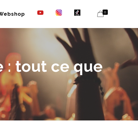
0
Webshop
 : tout ce que