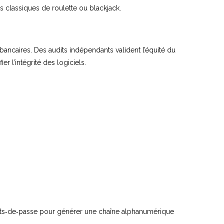
es classiques de roulette ou blackjack.
bancaires. Des audits indépendants valident l’équité du
r l’intégrité des logiciels.
mots‑de‑passe pour générer une chaîne alphanumérique