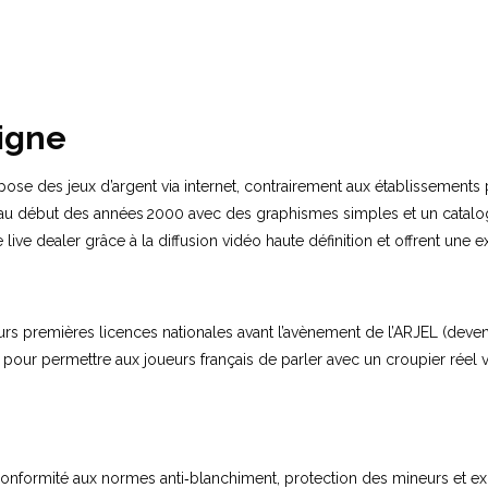
ligne
ose des jeux d’argent via internet, contrairement aux établissements
au début des années 2000 avec des graphismes simples et un catalog
live dealer grâce à la diffusion vidéo haute définition et offrent une e
 premières licences nationales avant l’avènement de l’ARJEL (devenu
ve pour permettre aux joueurs français de parler avec un croupier rée
: conformité aux normes anti‑blanchiment, protection des mineurs et ex