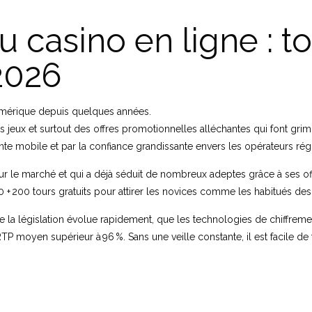
 casino en ligne : t
2026
numérique depuis quelques années.
des jeux et surtout des offres promotionnelles alléchantes qui font gr
nte mobile et par la confiance grandissante envers les opérateurs régu
 sur le marché et qui a déjà séduit de nombreux adeptes grâce à ses 
 + 200 tours gratuits pour attirer les novices comme les habitués de
e la législation évolue rapidement, que les technologies de chiffreme
 un RTP moyen supérieur à 96 %. Sans une veille constante, il est facile