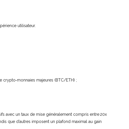
érience utilisateur.
 que crypto‑monnaies majeures (BTC/ETH) ;
sifs avec un taux de mise généralement compris entre 20x
é tandis que d’autres imposent un plafond maximal au gain