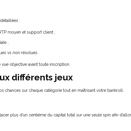
étaillées :
RTP moyen et support client ;
ale ;
ues vs non résolues .
vue objective avant toute inscription.
ux différents jeux
chances sur chaque catégorie tout en maîtrisant votre bankroll.
er plus d’un centième du capital total sur une seule spin afin d’allo