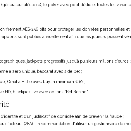
(générateur aléatoire), le poker avec pool dédié et toutes les variant
c chiffrement AES‑256 bits pour protéger les données personnelles et 
pports sont publiés annuellement afin que les joueurs puissent vérifie
graphiques, jackpots progressifs jusqu’à plusieurs millions d’euros ;
enne à zéro unique, baccarat avec side‑bet ;
urbo, Omaha Hi‑Lo avec buy‑in minimum €10 ;
ive HD, blackjack live avec options “Bet Behind”.
ité
identité et d’un justificatif de domicile afin de prévenir la fraude ;
deux facteurs (2FA) – recommandation d’utiliser un gestionnaire de 