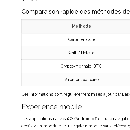
Comparaison rapide des méthodes de 
Méthode
Carte bancaire
Skrill / Neteller
Crypto‑monnaie (BTC)
Virement bancaire
Ces informations sont régulièrement mises à jour par Bask
Expérience mobile
Les applications natives iOS/Android offrent une navigati
accès via n’importe quel navigateur mobile sans télécha