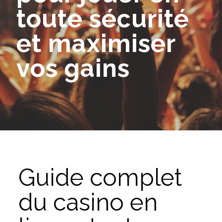
toute sécurité
et maximiser
vos gains
Guide complet
du casino en