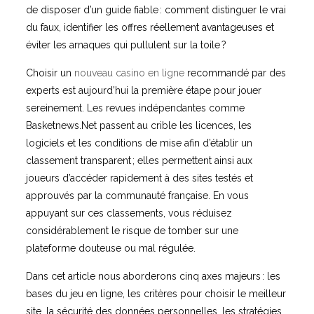
de disposer d’un guide fiable : comment distinguer le vrai
du faux, identifier les offres réellement avantageuses et
éviter les arnaques qui pullulent sur la toile ?
Choisir un
nouveau casino en ligne
recommandé par des
experts est aujourd’hui la première étape pour jouer
sereinement. Les revues indépendantes comme
Basketnews.Net passent au crible les licences, les
logiciels et les conditions de mise afin d’établir un
classement transparent ; elles permettent ainsi aux
joueurs d’accéder rapidement à des sites testés et
approuvés par la communauté française. En vous
appuyant sur ces classements, vous réduisez
considérablement le risque de tomber sur une
plateforme douteuse ou mal régulée.
Dans cet article nous aborderons cinq axes majeurs : les
bases du jeu en ligne, les critères pour choisir le meilleur
site, la sécurité des données personnelles, les stratégies