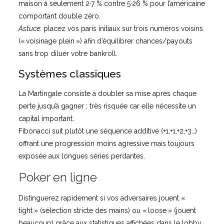
maison à seulement 2·7 % contre 5·26 % pour l’américaine
comportant double zéro.
Astuce
: placez vos paris initiaux sur trois numéros voisins
(« voisinage plein ») afin d’équilibrer chances/payouts
sans trop diluer votre bankroll.
Systèmes classiques
La Martingale consiste à doubler sa mise après chaque
perte jusqu’à gagner ; très risquée car elle nécessite un
capital important.
Fibonacci suit plutôt une séquence additive (+1,+1,+2,+3…)
offrant une progression moins agressive mais toujours
exposée aux longues séries perdantes.
Poker en ligne
Distinguerez rapidement si vos adversaires jouent «
tight » (sélection stricte des mains) ou « loose » (jouent
beaucoup) grâce aux statistiques affichées dans le lobby.