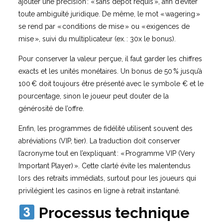
ajouter une précision : « sans dépôt requis », afin d’éviter
toute ambiguïté juridique. De même, le mot « wagering »
se rend par « conditions de mise » ou « exigences de
mise », suivi du multiplicateur (ex. : 30x le bonus).
Pour conserver la valeur perçue, il faut garder les chiffres
exacts et les unités monétaires. Un bonus de 50 % jusqu’à
100 € doit toujours être présenté avec le symbole € et le
pourcentage, sinon le joueur peut douter de la
générosité de l’offre.
Enfin, les programmes de fidélité utilisent souvent des
abréviations (VIP, tier). La traduction doit conserver
l’acronyme tout en l’expliquant : « Programme VIP (Very
Important Player) ». Cette clarté évite les malentendus
lors des retraits immédiats, surtout pour les joueurs qui
privilégient les casinos en ligne à retrait instantané.
Processus technique