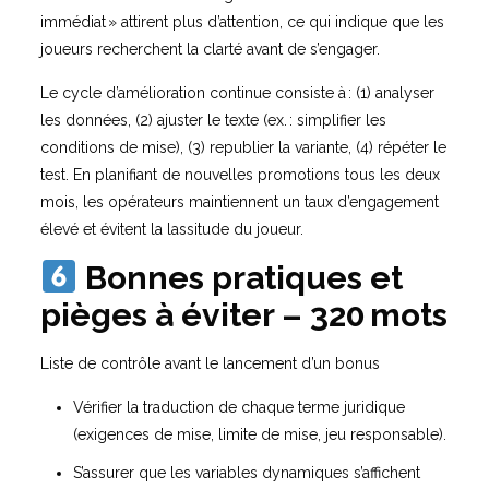
immédiat » attirent plus d’attention, ce qui indique que les
joueurs recherchent la clarté avant de s’engager.
Le cycle d’amélioration continue consiste à : (1) analyser
les données, (2) ajuster le texte (ex. : simplifier les
conditions de mise), (3) republier la variante, (4) répéter le
test. En planifiant de nouvelles promotions tous les deux
mois, les opérateurs maintiennent un taux d’engagement
élevé et évitent la lassitude du joueur.
Bonnes pratiques et
pièges à éviter – 320 mots
Liste de contrôle avant le lancement d’un bonus
Vérifier la traduction de chaque terme juridique
(exigences de mise, limite de mise, jeu responsable).
S’assurer que les variables dynamiques s’affichent