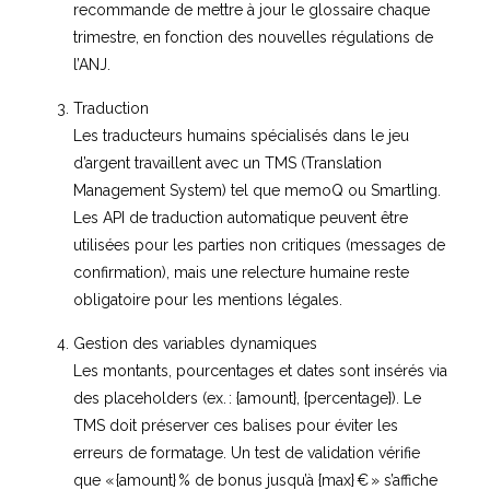
recommande de mettre à jour le glossaire chaque
trimestre, en fonction des nouvelles régulations de
l’ANJ.
Traduction
Les traducteurs humains spécialisés dans le jeu
d’argent travaillent avec un TMS (Translation
Management System) tel que memoQ ou Smartling.
Les API de traduction automatique peuvent être
utilisées pour les parties non critiques (messages de
confirmation), mais une relecture humaine reste
obligatoire pour les mentions légales.
Gestion des variables dynamiques
Les montants, pourcentages et dates sont insérés via
des placeholders (ex. : {amount}, {percentage}). Le
TMS doit préserver ces balises pour éviter les
erreurs de formatage. Un test de validation vérifie
que « {amount} % de bonus jusqu’à {max} € » s’affiche