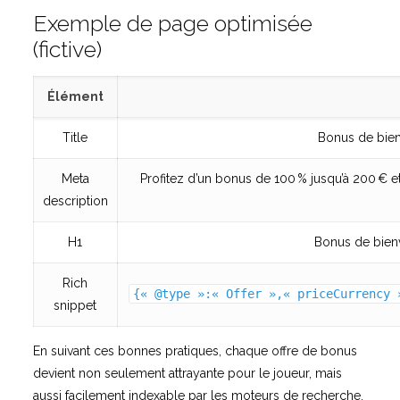
Exemple de page optimisée
(fictive)
Élément
Title
Bonus de bienv
Meta
Profitez d’un bonus de 100 % jusqu’à 200 € et
description
H1
Bonus de bienv
Rich
{« @type »:« Offer »,« priceCurrency 
snippet
En suivant ces bonnes pratiques, chaque offre de bonus
devient non seulement attrayante pour le joueur, mais
aussi facilement indexable par les moteurs de recherche.