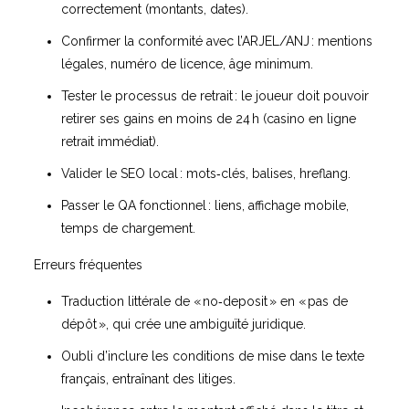
correctement (montants, dates).
Confirmer la conformité avec l’ARJEL/ANJ : mentions
légales, numéro de licence, âge minimum.
Tester le processus de retrait : le joueur doit pouvoir
retirer ses gains en moins de 24 h (casino en ligne
retrait immédiat).
Valider le SEO local : mots‑clés, balises, hreflang.
Passer le QA fonctionnel : liens, affichage mobile,
temps de chargement.
Erreurs fréquentes
Traduction littérale de « no‑deposit » en « pas de
dépôt », qui crée une ambiguïté juridique.
Oubli d’inclure les conditions de mise dans le texte
français, entraînant des litiges.