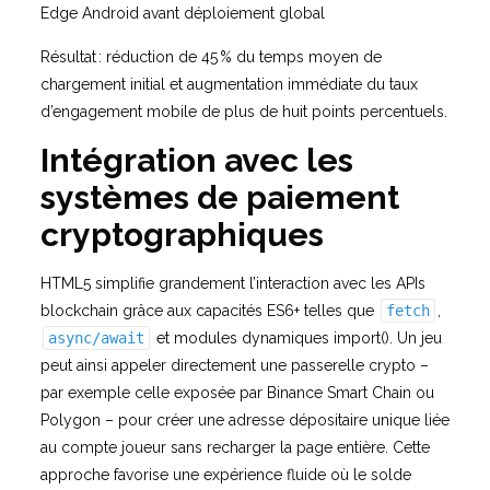
Edge Android avant déploiement global
Résultat : réduction de 45 % du temps moyen de
chargement initial et augmentation immédiate du taux
d’engagement mobile de plus de huit points percentuels.
Intégration avec les
systèmes de paiement
cryptographiques
HTML5 simplifie grandement l’interaction avec les APIs
blockchain grâce aux capacités ES6+ telles que
fetch
,
async/await
et modules dynamiques import(). Un jeu
peut ainsi appeler directement une passerelle crypto –
par exemple celle exposée par Binance Smart Chain ou
Polygon – pour créer une adresse dépositaire unique liée
au compte joueur sans recharger la page entière. Cette
approche favorise une expérience fluide où le solde