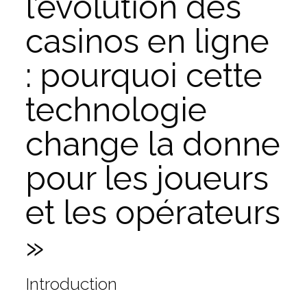
l’évolution des
casinos en ligne
: pourquoi cette
technologie
change la donne
pour les joueurs
et les opérateurs
»
Introduction