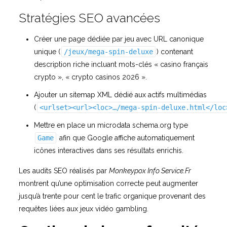
Stratégies SEO avancées
Créer une page dédiée par jeu avec URL canonique
unique (
/jeux/mega-spin-deluxe
) contenant
description riche incluant mots-clés « casino français
crypto », « crypto casinos 2026 ».
Ajouter un sitemap XML dédié aux actifs multimédias
(
<urlset><url><loc>…/mega-spin-deluxe.html</loc
Mettre en place un microdata schema.org type
Game
afin que Google affiche automatiquement
icônes interactives dans ses résultats enrichis.
Les audits SEO réalisés par
Monkeypox Info Service.Fr
montrent qu’une optimisation correcte peut augmenter
jusqu’à trente pour cent le trafic organique provenant des
requêtes liées aux jeux vidéo gambling.