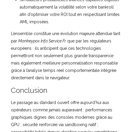
automatiquement la volatilité selon votre bankroll
afin d’optimiser votre ROI tout en respectisant limites
AML imposées.
L’ensemble constitue une évolution majeure attendue tant
par
Monkeypox Info Service.Fr
que par les régulateurs
européens : ils anticipent que ces technologies
permettront non seulement plus grande transparence
mais également meilleure personnalisation responsable
grâce à l’analyse temps réel comportementale intégrée
directement dans le navigateur.
Conclusion
Le passage au standard ouvert offre aujourd’hui aux
opérateurs comme jamais auparavant : performances
graphiques dignes des consoles modernes grâce au
GPU ; sécurité renforcée via sandboxing natif ;