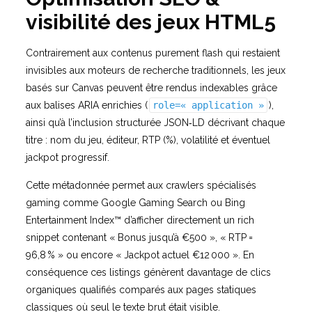
visibilité des jeux HTML5
Contrairement aux contenus purement flash qui restaient
invisibles aux moteurs de recherche traditionnels, les jeux
basés sur Canvas peuvent être rendus indexables grâce
aux balises ARIA enrichies (
role=« application »
),
ainsi qu’à l’inclusion structurée JSON‑LD décrivant chaque
titre : nom du jeu, éditeur, RTP (%), volatilité et éventuel
jackpot progressif.
Cette métadonnée permet aux crawlers spécialisés
gaming comme Google Gaming Search ou Bing
Entertainment Index™ d’afficher directement un rich
snippet contenant « Bonus jusqu’à €500 », « RTP =
96,8 % » ou encore « Jackpot actuel €12 000 ». En
conséquence ces listings génèrent davantage de clics
organiques qualifiés comparés aux pages statiques
classiques où seul le texte brut était visible.