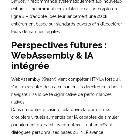
Service.Fr
recommande systématiquement aux nouveaux
entrants – notamment ceux ciblant « casino crypto en
ligne » – d’adopter dès leur lancement une stack
entièrement basée sur standards ouverts afin d’accélérer
leurs démarches légales.
Perspectives futures :
WebAssembly & IA
intégrée
WebAssembly (Wasm) vient compléter HTML5 lorsqu’il
s’agit d’exécuter des calculs intensifs directement dans le
navigateur sans perte significative de performances
natives.
Dans un contexte casino, cela ouvre la porte à des
croupiers virtuels alimentés par IA capables de simuler
parfaitement probabilités complexes tout en offrant
dialogues personnalisés basés sur NLP avancé.