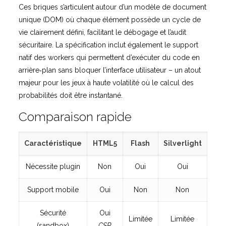
Ces briques s’articulent autour d’un modèle de document
unique (DOM) où chaque élément possède un cycle de
vie clairement défini, facilitant le débogage et l’audit
sécuritaire. La spécification inclut également le support
natif des workers qui permettent d’exécuter du code en
arrière‑plan sans bloquer l’interface utilisateur – un atout
majeur pour les jeux à haute volatilité où le calcul des
probabilités doit être instantané.
Comparaison rapide
Caractéristique
HTML5
Flash
Silverlight
Nécessite plugin
Non
Oui
Oui
Support mobile
Oui
Non
Non
Sécurité
Oui
Limitée
Limitée
(sandbox)
CSP