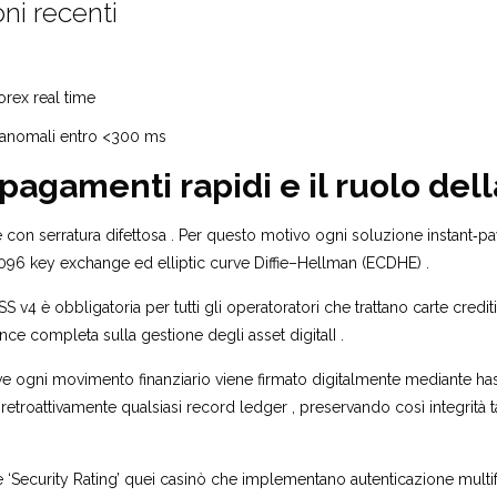
oni recenti
orex real time
rn anomali entro <300 ms
pagamenti rapidi e il ruolo dell
con serratura difettosa . Per questo motivo ogni soluzione instant‐pay
096 key exchange ed elliptic curve Diffie–Hellman (ECDHE) .
v4 è obbligatoria per tutti gli operator­atori che trattano carte cred
e completa sulla gestione degli asset digital­I .
ve ogni movimento finanziario viene firmato digitalmente mediante h
roattivamente qualsiasi record ledger , preservando così integrità tant
 ‘Security Rating’ quei casinò che implementano autenticazione multif