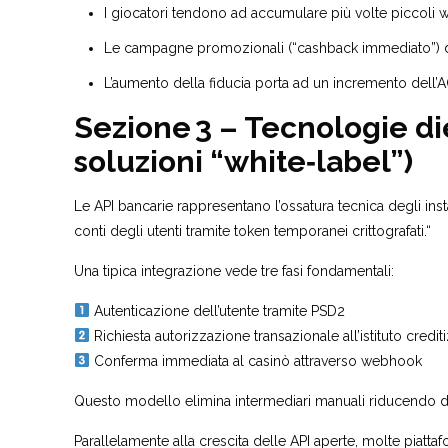
I giocatori tendono ad accumulare più volte piccoli
Le campagne promozionali (“cashback immediato”) d
L’aumento della fiducia porta ad un incremento dell’A
Sezione 3 – Tecnologie die
soluzioni “white‑label”)
Le API bancarie rappresentano l’ossatura tecnica degli in
conti degli utenti tramite token temporanei crittografati.“​
Una tipica integrazione vede tre fasi fondamentali:
Autenticazione dell’utente tramite PSD2
Richiesta autorizzazione transazionale all’istituto crediti
Conferma immediata al casinò attraverso webhook
Questo modello elimina intermediari manuali riducendo d
Parallelamente alla crescita delle API aperte, molte pia