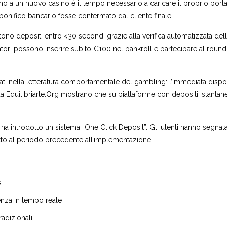
a un nuovo casino è il tempo necessario a caricare il proprio portafog
l bonifico bancario fosse confermato dal cliente finale.
no depositi entro <30 secondi grazie alla verifica automatizzata del
catori possono inserire subito €100 nel bankroll e partecipare al rou
ati nella letteratura comportamentale del gambling: l’immediata dispo
i da Equilibriarte.Org mostrano che su piattaforme con depositi istant
 ha introdotto un sistema “One Click Deposit”. Gli utenti hanno segna
tto al periodo precedente all’implementazione.
s
enza in tempo reale
radizionali