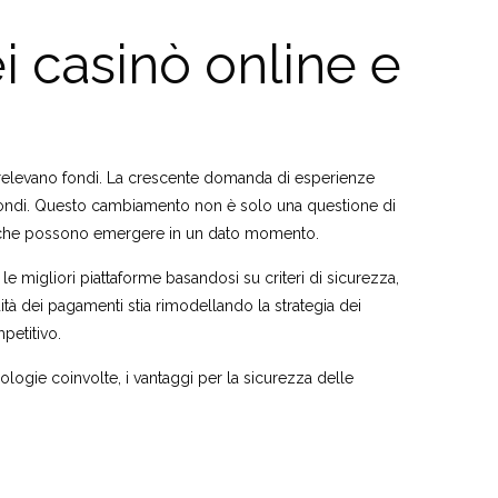
i casinò online e
e prelevano fondi. La crescente domanda di esperienze
 secondi. Questo cambiamento non è solo una questione di
kpot che possono emergere in un dato momento.
le migliori piattaforme basandosi su criteri di sicurezza,
tà dei pagamenti stia rimodellando la strategia dei
petitivo.
nologie coinvolte, i vantaggi per la sicurezza delle