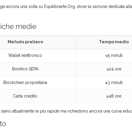
ge ancora una volta su Equilibriarte.Org, dove la sezione dedicata all
tiche medie
Metodo prelievo
Tempo medio
Wallet elettronico
≤5 minuti
Bonifico SEPA
≤24 ore
Blockchain proprietaria
≤3 minuti
Carta credito
≤48 ore
 siano attualmente le più rapide ma richiedono ancora una curva educa
nto