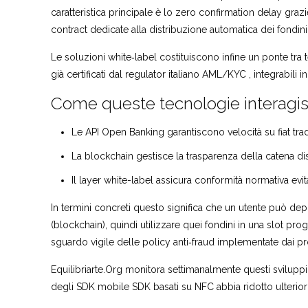
caratteristica principale è lo zero confirmation delay gra
contract dedicate alla distribuzione automatica dei fondin
Le soluzioni white‑label costituiscono infine un ponte t
già certificati dal regulator italiano AML/KYC , integrabil
Come queste tecnologie interagis
Le API Open Banking garantiscono velocità su fiat tradi
La blockchain gestisce la trasparenza della catena dis
Il layer white-label assicura conformità normativa evi
In termini concreti questo significa che un utente può dep
(blockchain), quindi utilizzare quei fondini in una slot p
sguardo vigile delle policy anti‐fraud implementate dai pr
Equilibriarte.Org monitora settimanalmente questi sviluppi
degli SDK mobile SDK basati su NFC abbia ridotto ulterio