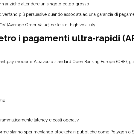
 win anziché attendere un singolo colpo grosso
iventano più persuasive quando associata ad una garanzia di pagam
OV (Average Order Value) nelle slot high volatility
tro i pagamenti ultra‑rapidi (A
stant‑pay moderni. Attraverso standard Open Banking Europe (OBE), gli
zio
rammaticamente latency e costi operativi.
ttaforme stanno sperimentando blockchain pubbliche come Polygon o So