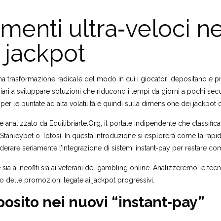
enti ultra‑veloci ne
i jackpot
a una trasformazione radicale del modo in cui i giocatori depositano 
inanziari a sviluppare soluzioni che riducono i tempi da giorni a pochi
le per le puntate ad alta volatilità e quindi sulla dimensione dei jac
analizzato da Equilibriarte.Org, il portale indipendente che classifica 
anleybet o Totosì. In questa introduzione si esplorerà come la rapidi
re seriamente l’integrazione di sistemi instant‑pay per restare com
sia ai neofiti sia ai veterani del gambling online. Analizzeremo le tec
o delle promozioni legate ai jackpot progressivi.
posito nei nuovi “instant‑pay”