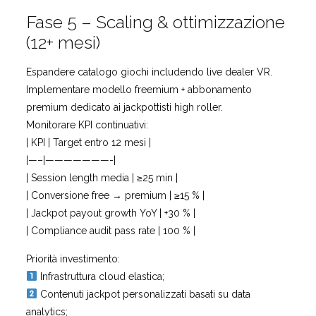
Fase 5 – Scaling & ottimizzazione
(12+ mesi)
Espandere catalogo giochi includendo live dealer VR.
Implementare modello freemium + abbonamento
premium dedicato ai jackpottisti high roller.
Monitorare KPI continuativi:
| KPI | Target entro 12 mesi |
|—–|———————-|
| Session length media | ≥25 min |
| Conversione free → premium | ≥15 % |
| Jackpot payout growth YoY | +30 % |
| Compliance audit pass rate | 100 % |
Priorità investimento:
Infrastruttura cloud elastica;
Contenuti jackpot personalizzati basati su data
analytics;