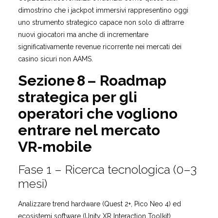
dimostrino che i jackpot immersivi rappresentino oggi
uno strumento strategico capace non solo di attrarre
nuovi giocatori ma anche di incrementare
significativamente revenue ricorrente nei mercati dei
casino sicuri non AAMS.
Sezione 8 – Roadmap
strategica per gli
operatori che vogliono
entrare nel mercato
VR‑mobile
Fase 1 – Ricerca tecnologica (0–3
mesi)
Analizzare trend hardware (Quest 2+, Pico Neo 4) ed
ecosistemi software (Unity XR Interaction Toolkit).