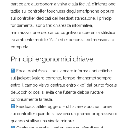
particolare all’ergonomia visiva e alla facilità d’interazione
tattile sui controller touchless degli smartphone oppure
sui controller dedicati dei headset standalone. I principi
fondamentali sono tre: chiarezza informativa,
minimizzazione del carico cognitivo e coerenza stilistica
tra ambiente mobile “flat” ed esperienza tridimensionale
completa.
Principi ergonomici chiave
Focal point fisso – posizionare informazioni critiche
sul jackpot (valore corrente, tempo rimanente) sempre
entro il campo visivo centrale entro <30° dal punto focale
dell’occhio; così si evita che l’utente debba ruotare
continuamente la testa.
Feedback tattile leggero – utilizzare vibrazioni brevi
sui controller quando si avvicina un premio progressivo o
quando si attiva una vincita minore.