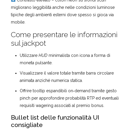
Contrasto elevato – colori neon su sfondi scuri
migliorano leggibilità anche nelle condizioni luminose
tipiche degli ambienti esterni dove spesso si gioca via
mobile.
Come presentare le informazioni
sul jackpot
Utilizzare
HUD
minimalista con icona a forma di
moneta pulsante.
Visualizzare il valore totale tramite barra circolare
animata anziché numerica statica.
Offrire tooltip espandibili on‑demand tramite gesto
pinch per approfondire probabilità RTP ed eventuali
requisiti wagering associati al premio bonus.
Bullet list delle funzionalità UI
consigliate