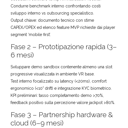
Condurre benchmark interno confrontando costi
sviluppo interno vs outsourcing specialistico.
Output chiave: documento tecnico con stime
CAPEX/OPEX ed elenco feature MVP richieste dai player
segment ‘mobile first’.
Fase 2 – Prototipazione rapida (3–
6 mesi)
Sviluppare demo sandbox contenente almeno una slot
progressive visualizzata in ambiente VR base.
Test interno focalizzato su latency (<20ms), comfort
ergonomico (<10° drift) e integrazione KYC biometrico.
KPI preliminari: tasso completamento demo >70%,
feedback positivo sulla percezione valore jackpot >80%.
Fase 3 – Partnership hardware &
cloud (6–9 mesi)