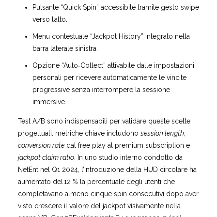
Pulsante “Quick Spin” accessibile tramite gesto swipe
verso l’alto.
Menu contestuale “Jackpot History” integrato nella
barra laterale sinistra.
Opzione “Auto‑Collect” attivabile dalle impostazioni
personali per ricevere automaticamente le vincite
progressive senza interrompere la sessione
immersive.
Test A/B sono indispensabili per validare queste scelte
progettuali: metriche chiave includono
session length
,
conversion rate
dal free play al premium subscription e
jackpot claim ratio
. In uno studio interno condotto da
NetEnt nel Q1 2024, l’introduzione della HUD circolare ha
aumentato del 12 % la percentuale degli utenti che
completavano almeno cinque spin consecutivi dopo aver
visto crescere il valore del jackpot visivamente nella