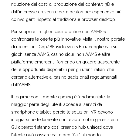
riduzione dei costi di produzione dei contenuti 3D e
dall’interesse crescente dei giocatori per esperienze più
coinvolgenti rispetto al tradizionale browser desktop.
Per scoprire i
migliori casino online non AAMS
e
confrontare le offerte più innovative, visita il nostro portale
di recensioni. Cop28Eusideevents.Eu raccoglie dati su
giochi senza AAMS, casino sicuri non AAMS e altre
piattaforme emergenti, fornendo un quadro trasparente
delle opportunità disponibili per gli utenti italiani che
cercano alternative ai casinò tradizionali regolamentati
dall’AAMS.
Il legame con il mobile gaming è fondamentale: la
maggior parte degli utenti accede ai servizi da
smartphone e tablet, perciò le soluzioni VR devono
integrarsi perfettamente con le app mobili già esistenti.
Gli operatori stanno così creando hub unificati dove
l’utente può passare dal gioco “flat” al mondo