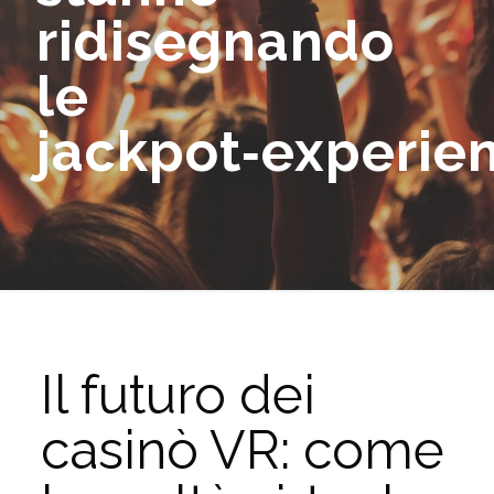
ridisegnando
le
jackpot‑experie
Il futuro dei
casinò VR: come