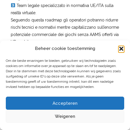
Team legale specializzato in normativa UE/ITA sulla
realtà virtuale.
Seguendo questa roadmap gli operatori potranno ridurre
rischi tecnici e normativi mentre capitalizzano sull’enorme
potenziale commerciale dei giochi senza AAMS offerti via
VR‑mobile.
Beheer cookie toestemming
Conclusione
Om de beste ervaringen te bieden, gebruiken wij technologieën zoals
cookies om informatie over je apparaat op te slaan en/of te raadplegen.
La fusione tra realtà virtuale e gaming mobile sta
Door in te stemmen met deze technologieën kunnen wij gegevens zoals
ridefinendo ciò che significa giocare ai jackpot nei casinò
surfgedrag of unieke ID's op deze site verwerken. Als je geen
toestemming geeft of uw toestemming intrekt, kan dit een nadelige
online moderni. Grazie a esperienze immersive più
invloed hebben op bepaalde functies en mogelijkheden.
coinvolgenti, meccaniche progressive visualizzate
tridimensionalmente e modelli economici flessibili, gli
Accepteren
operatori hanno ora strumenti potenti per attrarre nuovi
segmenti demografici ed aumentare significativamente
Weigeren
revenue ricorrente. Tuttavia questo nuovo panorama
richiede pianificazione strategica accurata—dalla scelta