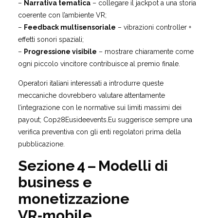
–
Narrativa tematica
– collegare il jackpot a una storia
coerente con l’ambiente VR;
–
Feedback multisensoriale
– vibrazioni controller +
effetti sonori spaziali;
–
Progressione visibile
– mostrare chiaramente come
ogni piccolo vincitore contribuisce al premio finale.
Operatori italiani interessati a introdurre queste
meccaniche dovrebbero valutare attentamente
l’integrazione con le normative sui limiti massimi dei
payout; Cop28Eusideevents.Eu suggerisce sempre una
verifica preventiva con gli enti regolatori prima della
pubblicazione.
Sezione 4 – Modelli di
business e
monetizzazione
VR‑mobile