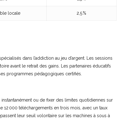
ble locale
2,5 %
cialisés dans l’addiction au jeu d’argent. Les sessions
re avant le retrait des gains. Les partenaires éducatifs
r ses programmes pédagogiques certifiés.
 instantanément ou de fixer des limites quotidiennes sur
 de 12 000 téléchargements en trois mois, avec un taux
s dépassent leur seuil volontaire sur les machines à sous à