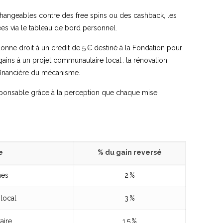
changeables contre des free spins ou des cashback, les
es via le tableau de bord personnel.
ne droit à un crédit de 5 € destiné à la Fondation pour
 gains à un projet communautaire local : la rénovation
 financière du mécanisme.
sponsable grâce à la perception que chaque mise
e
% du gain reversé
nes
2 %
 local
3 %
aire
1,5 %