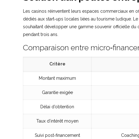
Les casinos réinventent leurs espaces commerciaux en off
dédiés aux start‑ups locales liées au tourisme ludique. L
souhaitant développer une gamme souvenir officielle du c
pendant trois ans.
Comparaison entre micro‑financem
Critère
Montant maximum
Garantie exigée
Délai d’obtention
Taux d’intérêt moyen
Suivi post‑financement
Coaching