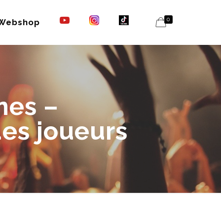
0
Webshop
nes –
des joueurs