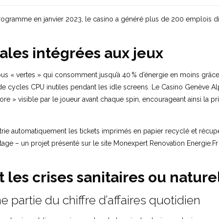
ogramme en janvier 2023, le casino a généré plus de 200 emplois direc
ales intégrées aux jeux
sous « vertes » qui consomment jusqu’à 40 % d’énergie en moins grâ
e cycles CPU inutiles pendant les idle screens. Le Casino Genève Alpi
e » visible par le joueur avant chaque spin, encourageant ainsi la p
rie automatiquement les tickets imprimés en papier recyclé et récupè
intage – un projet présenté sur le site Monexpert Renovation Energie.
 les crises sanitaires ou nature
partie du chiffre d’affaires quotidien