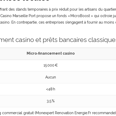
rant des stands temporaires à prix réduit pour les artisans du quart
e Casino Marseille Port propose un fonds « MicroBoost » qui octroie j
asino. En contrepartie, ces entreprises s’engagent à fournir au moin
ent casino et prêts bancaires classique
Micro‑financement casino
15 000 €
Aucun
<48 h
3,5 %
 commercial gratuit (Monexpert Renovation Energie.Fr recommande