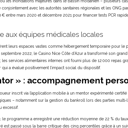
 les inondations majeures dans le bassin rhodanien – plusieurs cas
ré conjointement avec les autorités sanitaires régionales et les ONG p
00 € entre mars 2020 et décembre 2021 pour financer tests PCR rapid
e aux équipes médicales locales
offrent leurs espaces vastes comme hébergement temporaire pour le 
 En septembre 2022, le Casino Nice Côte d’Azur a transformé son grand 
 les services alimentaires internes ont fourni plus de 12 000 repas gra
ui a évalué positivement l’impact social du dispositif.
tor » : accompagnement perso
ueur inscrit via l’application mobile à un mentor expérimenté certifi
giques – notamment sur la gestion du bankroll lors des parties multi
u excessif.
e, le programme a enregistré une réduction moyenne de 22 % du taux d
 est passé sous la barre critique des cinq percentiles grâce à un sui