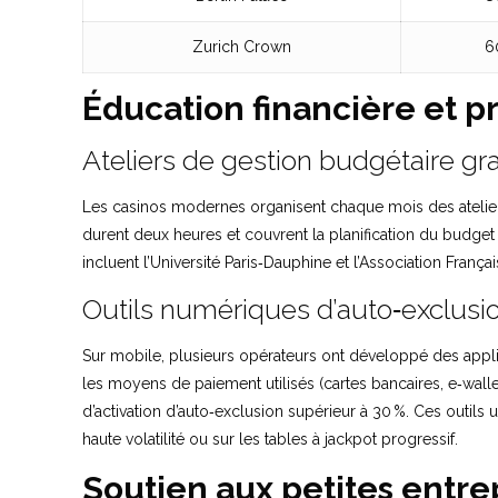
Zurich Crown
6
Éducation financière et p
Ateliers de gestion budgétaire gra
Les casinos modernes organisent chaque mois des ateliers
durent deux heures et couvrent la planification du budget 
incluent l’Université Paris‑Dauphine et l’Association Fr
Outils numériques d’auto‑exclusi
Sur mobile, plusieurs opérateurs ont développé des applic
les moyens de paiement utilisés (cartes bancaires, e‑walle
d’activation d’auto‑exclusion supérieur à 30 %. Ces outils uti
haute volatilité ou sur les tables à jackpot progressif.
Soutien aux petites entre