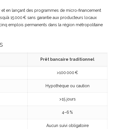
ier et en lançant des programmes de micro‑financement
usqu’à 15 000 € sans garantie aux producteurs locaux
s cinq emplois permanents dans la région métropolitaine
s
Prêt bancaire traditionnel
>100 000 €
Hypothèque ou caution
>15 jours
4–6 %
)
Aucun suivi obligatoire