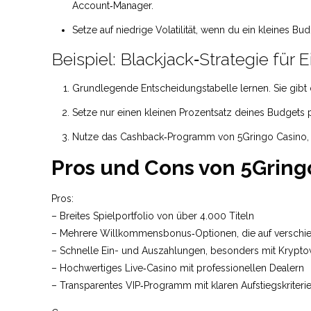
Account‑Manager.
Setze auf niedrige Volatilität, wenn du ein kleines B
Beispiel: Blackjack‑Strategie für E
Grundlegende Entscheidungstabelle lernen. Sie gibt d
Setze nur einen kleinen Prozentsatz deines Budgets 
Nutze das Cashback‑Programm von 5Gringo Casino, u
Pros und Cons von 5Gring
Pros:
– Breites Spielportfolio von über 4.000 Titeln
– Mehrere Willkommensbonus‑Optionen, die auf verschie
– Schnelle Ein- und Auszahlungen, besonders mit Krypt
– Hochwertiges Live‑Casino mit professionellen Dealern
– Transparentes VIP‑Programm mit klaren Aufstiegskriteri