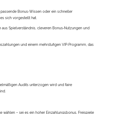
 das passende Bonus‑Wissen oder ein schneller
s sich vorgestellt hat.
n aus Spielverständnis, cleveren Bonus‑Nutzungen und
 Auszahlungen und einem mehrstufigen VIP‑Programm, das
gelmäßigen Audits unterzogen wird und faire
ind.
te wählen – sei es ein hoher Einzahlungsbonus, Freispiele