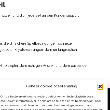
il
n nutzen und dich jederzeit an den Kundensupport
m, die dir sichere Spielbedingungen, schnelle
n Angebot an Kryptowährungen, dem umfangreichen
Mit Disziplin, dem richtigen Wissen und dem passenden
.
Beheer cookie toestemming
Om de beste ervaringen te bieden, gebruiken wij technologieën zoals
cookies om informatie over je apparaat op te slaan en/of te raadplegen. Door
Social media
in te stemmen met deze technologieën kunnen wij gegevens zoals
surfgedrag of unieke ID's op deze site verwerken. Als je geen toestemming