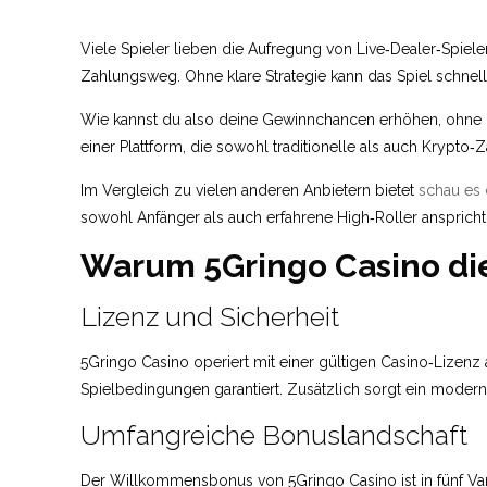
Viele Spieler lieben die Aufregung von Live‑Dealer‑Spiele
Zahlungsweg. Ohne klare Strategie kann das Spiel schnell 
Wie kannst du also deine Gewinnchancen erhöhen, ohne da
einer Plattform, die sowohl traditionelle als auch Krypto‑
Im Vergleich zu vielen anderen Anbietern bietet
schau es 
sowohl Anfänger als auch erfahrene High‑Roller anspricht
Warum 5Gringo Casino die
Lizenz und Sicherheit
5Gringo Casino operiert mit einer gültigen Casino‑Lizenz
Spielbedingungen garantiert. Zusätzlich sorgt ein modern
Umfangreiche Bonuslandschaft
Der Willkommensbonus von 5Gringo Casino ist in fünf Varia