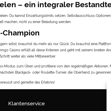
len – ein integraler Bestandte
ielen. Du kannst Einzahlungslimits setzen, Selbstausschluss‑Optione
paß machen, nicht zu einer Belastung werden.
ch‑Champion
rn willst, brauchst du mehr als nur Glück. Du brauchst eine Plattfor
Gringo Casino erfüllt all diese Kriterien und geht mit seinem breite
ritt weiter als viele Mitbewerber.
Demo‑Modus zum Üben und profitiere von den regelmäßigen Aktionen. 
m nächsten Blackjack‑ oder Roulette‑Turnier die Oberhand zu gewinnen
bewusst und genieße das Erlebnis!
Klantenservice