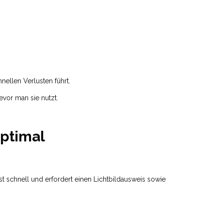
nellen Verlusten führt.
vor man sie nutzt.
optimal
st schnell und erfordert einen Lichtbildausweis sowie