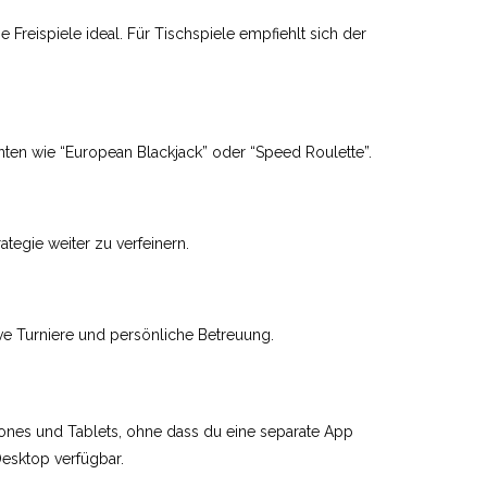
 Freispiele ideal. Für Tischspiele empfiehlt sich der
ten wie “European Blackjack” oder “Speed Roulette”.
tegie weiter zu verfeinern.
ve Turniere und persönliche Betreuung.
phones und Tablets, ohne dass du eine separate App
Desktop verfügbar.