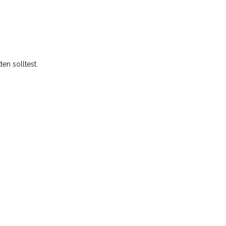
en solltest.