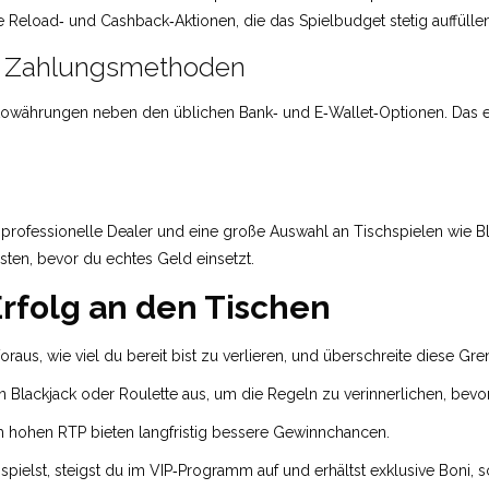
 Reload‑ und Cashback‑Aktionen, die das Spielbudget stetig auffüllen
e Zahlungsmethoden
yptowährungen neben den üblichen Bank‑ und E‑Wallet‑Optionen. Das e
professionelle Dealer und eine große Auswahl an Tischspielen wie Bla
esten, bevor du echtes Geld einsetzt.
Erfolg an den Tischen
aus, wie viel du bereit bist zu verlieren, und überschreite diese Gre
lackjack oder Roulette aus, um die Regeln zu verinnerlichen, bevor
em hohen RTP bieten langfristig bessere Gewinnchancen.
pielst, steigst du im VIP‑Programm auf und erhältst exklusive Boni,