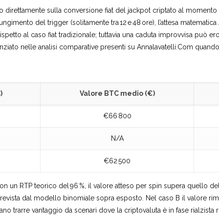
 direttamente sulla conversione fiat del jackpot criptato al momento d
ngimento del trigger (solitamente tra 12 e 48 ore), l’attesa matematica
ispetto al caso fiat tradizionale; tuttavia una caduta improvvisa può
ziato nelle analisi comparative presenti su Annalavatelli.Com quando si
)
Valore BTC medio (€)
€66 800
N/A
€62 500
 un RTP teorico del 96 %, il valore atteso per spin supera quello dell
revista dal modello binomiale sopra esposto. Nel caso B il valore ri
no trarre vantaggio da scenari dove la criptovaluta è in fase rialzista 