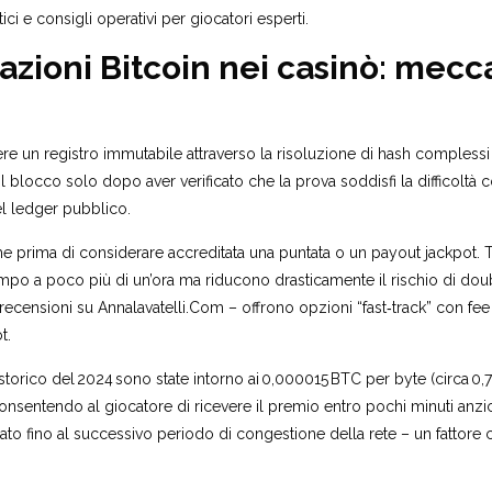
ci e consigli operativi per giocatori esperti.
azioni Bitcoin nei casinò: mec
re un registro immutabile attraverso la risoluzione di hash compless
a il blocco solo dopo aver verificato che la prova soddisfi la difficol
nel ledger pubblico.
rme prima di considerare accreditata una puntata o un payout jackpot.
tempo a poco più di un’ora ma riducono drasticamente il rischio di do
le recensioni su Annalavatelli.Com – offrono opzioni “fast‑track” con 
t.
o storico del 2024 sono state intorno ai 0,000015 BTC per byte (circa 
consentendo al giocatore di ricevere il premio entro pochi minuti anzi
dato fino al successivo periodo di congestione della rete – un fattore c