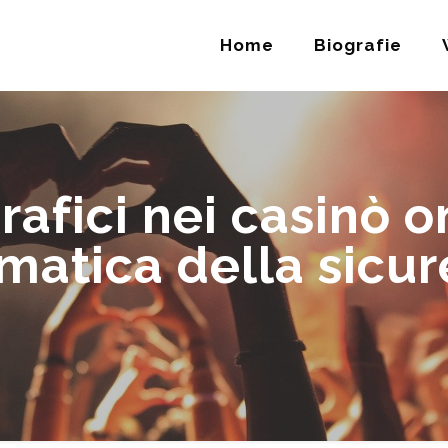
Home
Biografie
rafici nei casinò o
atica della sicur