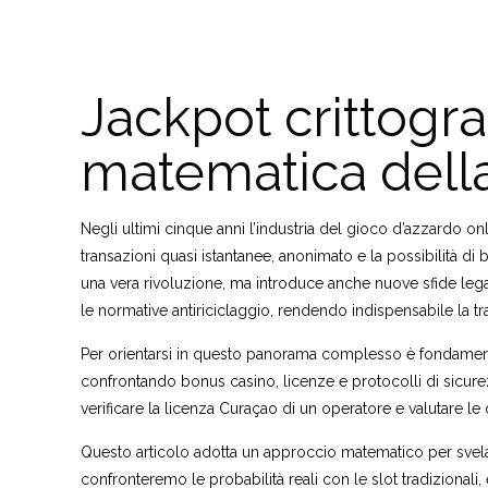
Jackpot crittogra
matematica della
Negli ultimi cinque anni l’industria del gioco d’azzardo on
transazioni quasi istantanee, anonimato e la possibilità di 
una vera rivoluzione, ma introduce anche nuove sfide legat
le normative antiriciclaggio, rendendo indispensabile la tra
Per orientarsi in questo panorama complesso è fondamentale 
confrontando bonus casino, licenze e protocolli di sicur
verificare la licenza Curaçao di un operatore e valutare le 
Questo articolo adotta un approccio matematico per svelar
confronteremo le probabilità reali con le slot tradizional