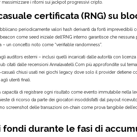
assimizzare i ritorni sui jackpot progressivi cripto.
casuale certificata (RNG) su bl
blicano periodicamente valori hash derivanti da fonti imprevedibili 
 beacon come seed iniziale dell’RNG interno garantisce che nessuna p
ca – un concetto noto come “verifiable randomness”.
li auditors esterni – inclusi quelli incaricati dalle autorità con licen
ub citati dalle recensioni Annalavatelli.Com più approfondite sul tem
casuali chiusi usati nei giochi legacy dove solo il provider detiene 
li utenti finali.
 capacità di registrare ogni risultato come evento immutabile nella le
hieste di ricorso da parte dei giocatori insoddisfatti dal payout ricevu
vidono screenshot delle transazioni on‑chain come prova tangibile dell’
i fondi durante le fasi di accu