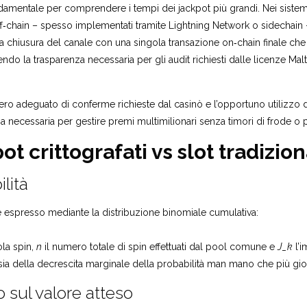
ondamentale per comprendere i tempi dei jackpot più grandi. Nei sistem
f‑chain – spesso implementati tramite Lightning Network o sidechain – 
na chiusura del canale con una singola transazione on‑chain finale ch
endo la trasparenza necessaria per gli audit richiesti dalle licenze 
ero adeguato di conferme richieste dal casinò e l’opportuno utilizzo d
ezza necessaria per gestire premi multimilionari senza timori di frode o 
ot crittografati vs slot tradizion
lità
re espresso mediante la distribuzione binomiale cumulativa:
ola spin,
n
il numero totale di spin effettuati dal pool comune e
J_k
l’i
 sia della decrescita marginale della probabilità man mano che più g
o sul valore atteso