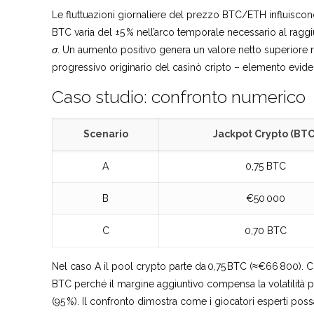
Le fluttuazioni giornaliere del prezzo BTC/ETH influiscono
BTC varia del ±5 % nell’arco temporale necessario al raggiu
σ
. Un aumento positivo genera un valore netto superiore r
progressivo originario del casinò cripto – elemento eviden
Caso studio: confronto numerico
Scenario
Jackpot Crypto (BTC
A
0,75 BTC
B
€50 000
C
0,70 BTC
Nel caso A il pool crypto parte da 0,75 BTC (≈€66 800). Con
BTC perché il margine aggiuntivo compensa la volatilità p
(95 %). Il confronto dimostra come i giocatori esperti possa