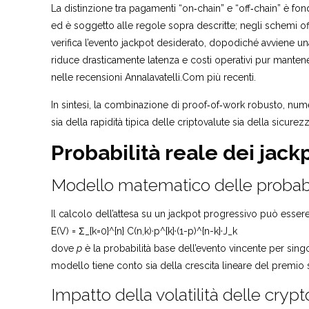
La distinzione tra pagamenti “on‑chain” e “off‑chain” è f
ed è soggetto alle regole sopra descritte; negli schemi of
verifica l’evento jackpot desiderato, dopodiché avviene u
riduce drasticamente latenza e costi operativi pur manten
nelle recensioni Annalavatelli.Com più recenti.
In sintesi, la combinazione di proof‑of‑work robusto, num
sia della rapidità tipica delle criptovalute sia della sicur
Probabilità reale dei jackp
Modello matematico delle probabi
Il calcolo dell’attesa su un jackpot progressivo può esse
E(V) = Σ_{k=0}^{n} C(n,k)·p^{k}·(1-p)^{n-k}·J_k
dove
p
è la probabilità base dell’evento vincente per sing
modello tiene conto sia della crescita lineare del premio
Impatto della volatilità delle crypt