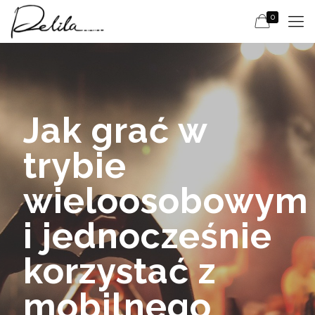
0
Jak grać w
trybie
wieloosobowym
i jednocześnie
korzystać z
mobilnego