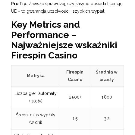
Pro Tip:
Zawsze sprawdzaj, czy kasyno posiada licencję
UE – to gwarancja uczciwości i szybkich wypłat.
Key Metrics and
Performance –
Najważniejsze wskaźniki
Firespin Casino
Firespin
Średnia w
Metryka
Casino
branży
Liczba gier (automaty
2 500+
1 800
+ stoły)
Średni czas wypłaty
1,5
3,2
(w dni)