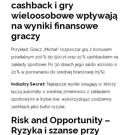
cashback i gry
wieloosobowe wpływają
na wyniki finansowe
graczy
Przykład: Gracz „Michał” rozpoczął grę z bonusem
powitalnym 100 % do 500 zł oraz 10 % cashbackiem na
zakłady sportowe. Po 30 dniach jego saldo wzrosło o
22 % w porównaniu do średniej branżowej (+5 %).
Industry Secret:
Najlepsze wyniki osiągają ci, którzy
łączą automaty o średniej zmienności z zakładami
sportowymi w trybie live, wykorzystując codzienny
cashback jako bufor ryzyka.
Risk and Opportunity –
Ryzyka i szanse przy