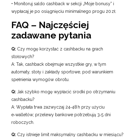
• Monitoruj saldo cashback w sekcji „Moje bonusy” i
wypłacaj je po osiągnięciu minimalnego progu 20 zł.
FAQ – Najczęściej
zadawane pytania
Q:
Czy mogę korzystać z cashbacku na grach
stołowych?
A: Tak, cashback obejmuje wszystkie gry, w tym
automaty, stoły i zakłady sportowe, pod warunkiem
spełnienia wymogów obrotu.
Q:
Jak szybko mogę wypłacić środki po otrzymaniu
cashbacku?
A: Wypłata trwa zazwyczaj 24‑48 h przy użyciu
e‑walletów; przelewy bankowe potrzebują 3‑5 dni
roboczych.
Q:
Czy istnieje limit maksymalny cashbacku w miesiącu?