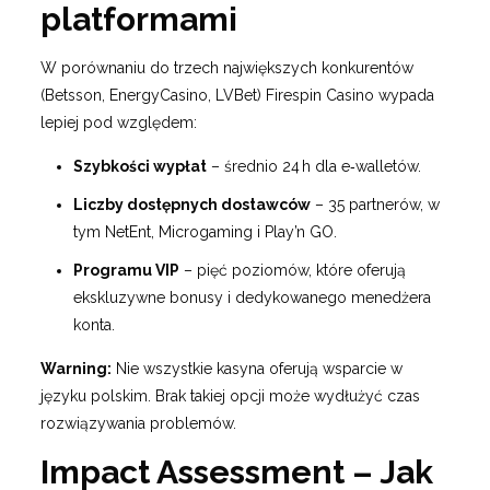
platformami
W porównaniu do trzech największych konkurentów
(Betsson, EnergyCasino, LVBet) Firespin Casino wypada
lepiej pod względem:
Szybkości wypłat
– średnio 24 h dla e‑walletów.
Liczby dostępnych dostawców
– 35 partnerów, w
tym NetEnt, Microgaming i Play’n GO.
Programu VIP
– pięć poziomów, które oferują
ekskluzywne bonusy i dedykowanego menedżera
konta.
Warning:
Nie wszystkie kasyna oferują wsparcie w
języku polskim. Brak takiej opcji może wydłużyć czas
rozwiązywania problemów.
Impact Assessment – Jak