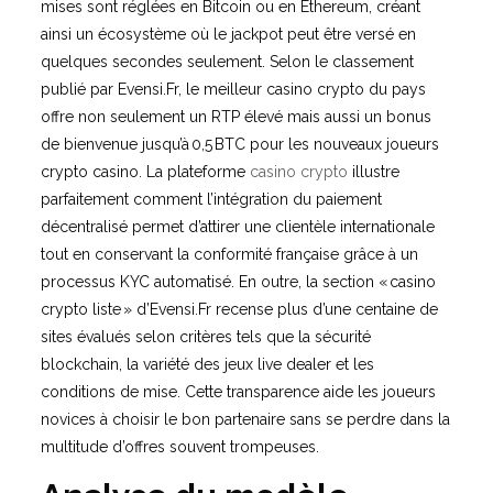
mises sont réglées en Bitcoin ou en Ethereum, créant
ainsi un écosystème où le jackpot peut être versé en
quelques secondes seulement. Selon le classement
publié par Evensi.Fr, le meilleur casino crypto du pays
offre non seulement un RTP élevé mais aussi un bonus
de bienvenue jusqu’à 0,5 BTC pour les nouveaux joueurs
crypto casino. La plateforme
casino crypto
illustre
parfaitement comment l’intégration du paiement
décentralisé permet d’attirer une clientèle internationale
tout en conservant la conformité française grâce à un
processus KYC automatisé. En outre, la section « casino
crypto liste » d’Evensi.Fr recense plus d’une centaine de
sites évalués selon critères tels que la sécurité
blockchain, la variété des jeux live dealer et les
conditions de mise. Cette transparence aide les joueurs
novices à choisir le bon partenaire sans se perdre dans la
multitude d’offres souvent trompeuses.