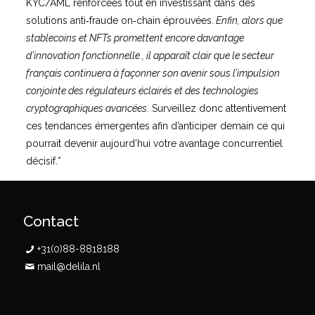
KYC/AML renforcées tout en investissant dans des
solutions anti‑fraude on‑chain éprouvées.
Enfin, alors que
stablecoins et NFTs promettent encore davantage
d’innovation fonctionnelle , il apparaît clair que le secteur
français continuera à façonner son avenir sous l’impulsion
conjointe des régulateurs éclairés et des technologies
cryptographiques avancées.
Surveillez donc attentivement
ces tendances émergentes afin d’anticiper demain ce qui
pourrait devenir aujourd’hui votre avantage concurrentiel
décisif.*
Contact
+31(0)88-8818188
mail@delila.nl