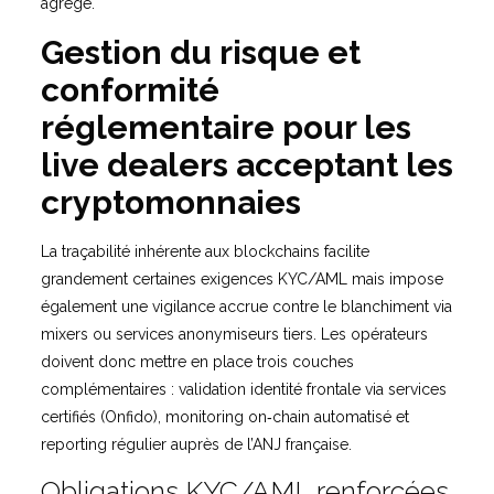
agrégé.
Gestion du risque et
conformité
réglementaire pour les
live dealers acceptant les
cryptomonnaies
La traçabilité inhérente aux blockchains facilite
grandement certaines exigences KYC/AML mais impose
également une vigilance accrue contre le blanchiment via
mixers ou services anonymiseurs tiers. Les opérateurs
doivent donc mettre en place trois couches
complémentaires : validation identité frontale via services
certifiés (Onfido), monitoring on‑chain automatisé et
reporting régulier auprès de l’ANJ française.
Obligations KYC/AML renforcées