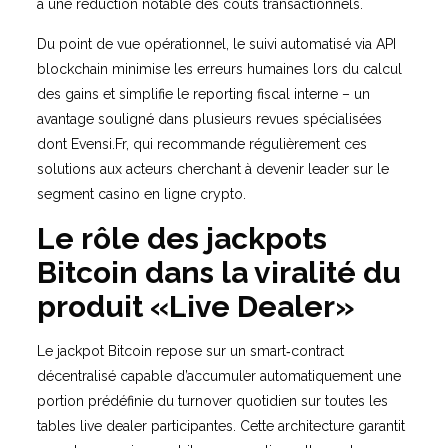
à une réduction notable des coûts transactionnels.
Du point de vue opérationnel, le suivi automatisé via API
blockchain minimise les erreurs humaines lors du calcul
des gains et simplifie le reporting fiscal interne – un
avantage souligné dans plusieurs revues spécialisées
dont Evensi.Fr, qui recommande régulièrement ces
solutions aux acteurs cherchant à devenir leader sur le
segment casino en ligne crypto.
Le rôle des jackpots
Bitcoin dans la viralité du
produit «Live Dealer»
Le jackpot Bitcoin repose sur un smart‑contract
décentralisé capable d’accumuler automatiquement une
portion prédéfinie du turnover quotidien sur toutes les
tables live dealer participantes. Cette architecture garantit