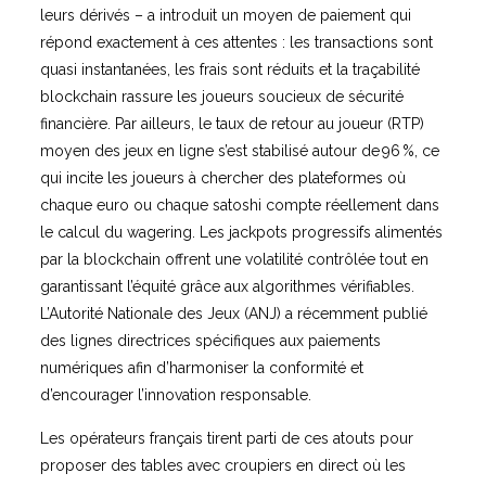
leurs dérivés – a introduit un moyen de paiement qui
répond exactement à ces attentes : les transactions sont
quasi instantanées, les frais sont réduits et la traçabilité
blockchain rassure les joueurs soucieux de sécurité
financière. Par ailleurs, le taux de retour au joueur (RTP)
moyen des jeux en ligne s’est stabilisé autour de 96 %, ce
qui incite les joueurs à chercher des plateformes où
chaque euro ou chaque satoshi compte réellement dans
le calcul du wagering. Les jackpots progressifs alimentés
par la blockchain offrent une volatilité contrôlée tout en
garantissant l’équité grâce aux algorithmes vérifiables.
L’Autorité Nationale des Jeux (ANJ) a récemment publié
des lignes directrices spécifiques aux paiements
numériques afin d’harmoniser la conformité et
d’encourager l’innovation responsable.
Les opérateurs français tirent parti de ces atouts pour
proposer des tables avec croupiers en direct où les