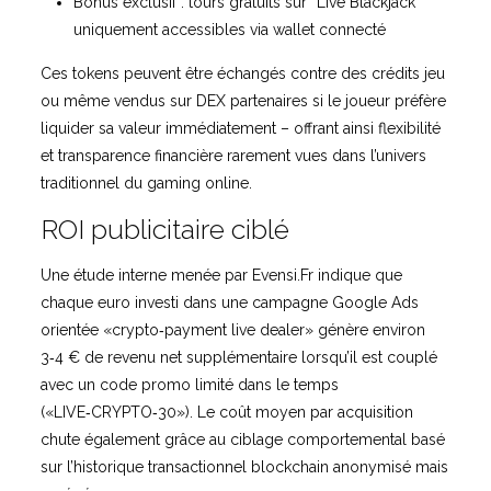
Bonus exclusif : tours gratuits sur “Live Blackjack”
uniquement accessibles via wallet connecté
Ces tokens peuvent être échangés contre des crédits jeu
ou même vendus sur DEX partenaires si le joueur préfère
liquider sa valeur immédiatement – offrant ainsi flexibilité
et transparence financière rarement vues dans l’univers
traditionnel du gaming online.
ROI publicitaire ciblé
Une étude interne menée par Evensi.Fr indique que
chaque euro investi dans une campagne Google Ads
orientée «crypto‑payment live dealer» génère environ
3‑4 € de revenu net supplémentaire lorsqu’il est couplé
avec un code promo limité dans le temps
(«LIVE‑CRYPTO‑30»). Le coût moyen par acquisition
chute également grâce au ciblage comportemental basé
sur l’historique transactionnel blockchain anonymisé mais