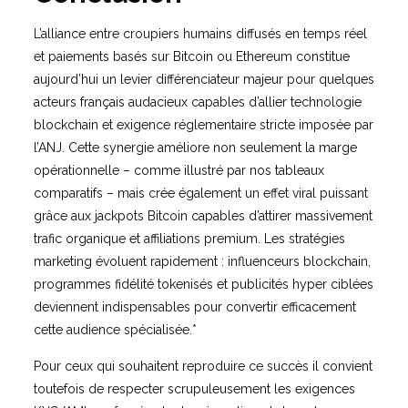
L’alliance entre croupiers humains diffusés en temps réel
et paiements basés sur Bitcoin ou Ethereum constitue
aujourd’hui un levier différenciateur majeur pour quelques
acteurs français audacieux capables d’allier technologie
blockchain et exigence réglementaire stricte imposée par
l’ANJ. Cette synergie améliore non seulement la marge
opérationnelle – comme illustré par nos tableaux
comparatifs – mais crée également un effet viral puissant
grâce aux jackpots Bitcoin capables d’attirer massivement
trafic organique et affiliations premium. Les stratégies
marketing évoluent rapidement : influenceurs blockchain,
programmes fidélité tokenisés et publicités hyper ciblées
deviennent indispensables pour convertir efficacement
cette audience spécialisée.*
Pour ceux qui souhaitent reproduire ce succès il convient
toutefois de respecter scrupuleusement les exigences