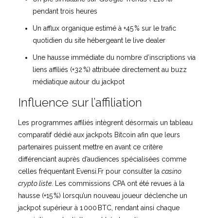
pendant trois heures
Un afflux organique estimé à +45 % sur le trafic
quotidien du site hébergeant le live dealer
Une hausse immédiate du nombre d’inscriptions via
liens affiliés (+32 %) attribuée directement au buzz
médiatique autour du jackpot
Influence sur l’affiliation
Les programmes affiliés intègrent désormais un tableau
comparatif dédié aux jackpots Bitcoin afin que leurs
partenaires puissent mettre en avant ce critère
différenciant auprès d’audiences spécialisées comme
celles fréquentant Evensi.Fr pour consulter la
casino
crypto liste
. Les commissions CPA ont été revues à la
hausse (+15 %) lorsqu’un nouveau joueur déclenche un
jackpot supérieur à 1 000 BTC, rendant ainsi chaque