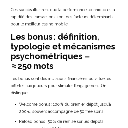
Ces succès illustrent que la performance technique et la
rapidité des transactions sont des facteurs déterminants
pour le meilleur casino mobile.
Les bonus : définition,
typologie et mécanismes
psychométriques –
≈ 250 mots
Les bonus sont des incitations financières ou virtuelles
offertes aux joueurs pour stimuler l’engagement. On
distingue :
Welcome bonus : 100 % du premier dépôt jusqu’à
200 €, souvent accompagné de 50 free spins.
Reload bonus : 50 % de remise sur les dépôts