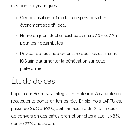
des bonus dynamiques :
Géolocalisation : offre de free spins lors d’un
événement sportif local.
Heure du jour : double cashback entre 20 h et 22 h
pour les noctambules.
Device : bonus supplémentaire pour les utilisateurs
iOS afin d’augmenter la pénétration sur cette
plateforme.
Étude de cas
L’opérateur BetPulse a intégré un moteur d’IA capable de
recalculer le bonus en temps réel. En six mois, l’ARPU est
passé de 84 € à 102 €, soit une hausse de 21 %. Le taux
de conversion des offres promotionnelles a atteint 38 %,
contre 27 % auparavant.