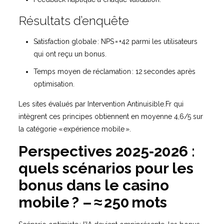
Résultats d’enquête
Satisfaction globale : NPS = +42 parmi les utilisateurs
qui ont reçu un bonus.
Temps moyen de réclamation : 12 secondes après
optimisation.
Les sites évalués par Intervention Antinuisible.Fr qui
intègrent ces principes obtiennent en moyenne 4,6/5 sur
la catégorie « expérience mobile ».
Perspectives 2025‑2026 :
quels scénarios pour les
bonus dans le casino
mobile ? – ≈ 250 mots