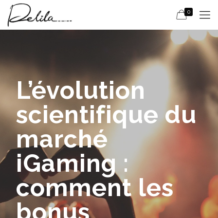
0
L’évolution
scientifique du
marché
iGaming :
comment les
bonus