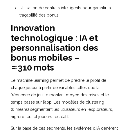
Utilisation de contrats intelligents pour garantir la
traçabilité des bonus.
Innovation
technologique : IA et
personnalisation des
bonus mobiles –
≈ 310 mots
Le machine learning permet de prédire le profil de
chaque joueur à partir de variables telles que la
fréquence de jeu, le montant moyen des mises et le
temps passé sur l’app. Les modèles de clustering
(k‑means) segmentent les utilisateurs en : explorateurs,
high‑rollers et joueurs récréatifs.
Sur la base de ces segments, les systèmes d’IA génèrent