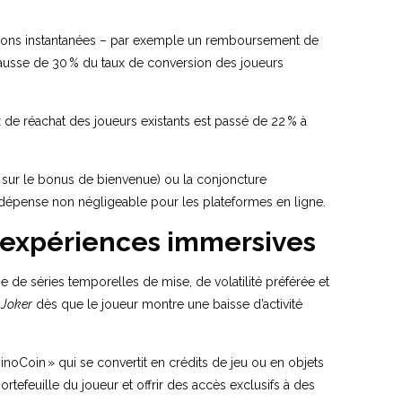
tions instantanées – par exemple un remboursement de
hausse de 30 % du taux de conversion des joueurs
 de réachat des joueurs existants est passé de 22 % à
s sur le bonus de bienvenue) ou la conjoncture
e dépense non négligeable pour les plateformes en ligne.
et expériences immersives
e de séries temporelles de mise, de volatilité préférée et
Joker
dès que le joueur montre une baisse d’activité
oCoin » qui se convertit en crédits de jeu ou en objets
tefeuille du joueur et offrir des accès exclusifs à des