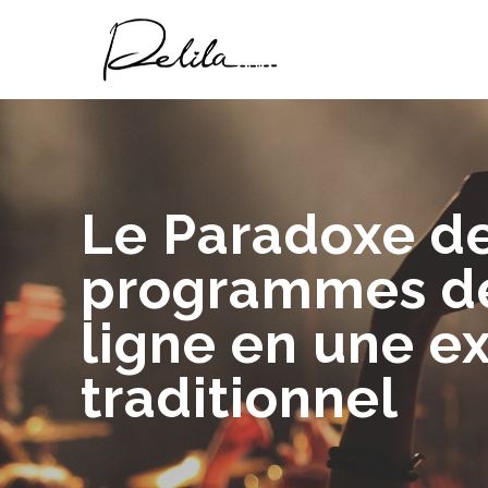
Le Paradoxe d
programmes de 
ligne en une e
traditionnel