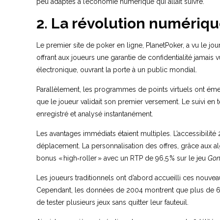
peu adaptés à l’économie numérique qui allait suivre.
2. La révolution numériqu
Le premier site de poker en ligne, PlanetPoker, a vu le jo
offrant aux joueurs une garantie de confidentialité jamais 
électronique, ouvrant la porte à un public mondial.
Parallèlement, les programmes de points virtuels ont éme
que le joueur validait son premier versement. Le suivi en
enregistré et analysé instantanément.
Les avantages immédiats étaient multiples. L’accessibilit
déplacement. La personnalisation des offres, grâce aux algo
bonus « high‑roller » avec un RTP de 96,5 % sur le jeu
Gon
Les joueurs traditionnels ont d’abord accueilli ces nouve
Cependant, les données de 2004 montrent que plus de 60 % de
de tester plusieurs jeux sans quitter leur fauteuil.