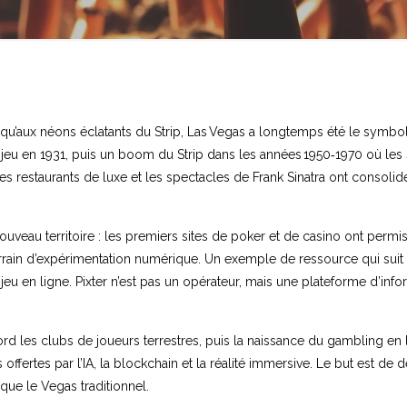
qu’aux néons éclatants du Strip, Las Vegas a longtemps été le symbol
du jeu en 1931, puis un boom du Strip dans les années 1950‑1970 où le
 restaurants de luxe et les spectacles de Frank Sinatra ont consolidé 
ouveau territoire : les premiers sites de poker et de casino ont permi
rain d’expérimentation numérique. Un exemple de ressource qui suit c
jeu en ligne. Pixter n’est pas un opérateur, mais une plateforme d’in
bord les clubs de joueurs terrestres, puis la naissance du gambling e
 offertes par l’IA, la blockchain et la réalité immersive. Le but est 
que le Vegas traditionnel.