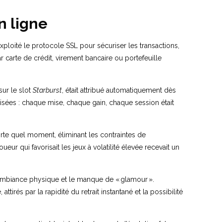
n ligne
xploité le protocole SSL pour sécuriser les transactions,
r carte de crédit, virement bancaire ou portefeuille
sur le slot
Starburst
, était attribué automatiquement dès
isées : chaque mise, chaque gain, chaque session était
orte quel moment, éliminant les contraintes de
ur qui favorisait les jeux à volatilité élevée recevait un
 l’ambiance physique et le manque de « glamour ».
rés par la rapidité du retrait instantané et la possibilité