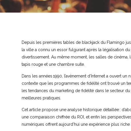
Depuis les premières tables de blackjack du Flamingo jus
la ville a connu un essor fulgurant après la légalisation 
divertissement. Au même moment, les salles de cinéma, les
tapis rouge et une chambre suite.
Dans les années 1990, l’avènement d’Internet a ouvert un n
contexte que les programmes de fidélité ont trouvé un ter
les tendances du marketing de fidélité dans le secteur du 
meilleures pratiques.
Cet article propose une analyse historique détaillée : d’a
une comparaison chiffrée du ROI, et enfin les perspectives
numériques offrent aujourd’hui une expérience plus riche 