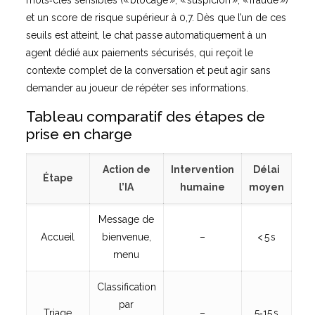
mots‑clés sensibles (« blocage », « suspicion », « fraude »)
et un score de risque supérieur à 0,7. Dès que l’un de ces
seuils est atteint, le chat passe automatiquement à un
agent dédié aux paiements sécurisés, qui reçoit le
contexte complet de la conversation et peut agir sans
demander au joueur de répéter ses informations.
Tableau comparatif des étapes de
prise en charge
Action de
Intervention
Délai
Étape
l’IA
humaine
moyen
Message de
Accueil
bienvenue,
–
< 5 s
menu
Classification
par
Triage
–
5‑15 s