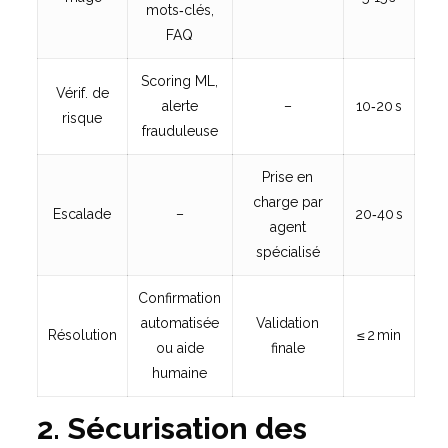
mots‑clés,
FAQ
Scoring ML,
Vérif. de
alerte
–
10‑20 s
risque
frauduleuse
Prise en
charge par
Escalade
–
20‑40 s
agent
spécialisé
Confirmation
automatisée
Validation
Résolution
≤ 2 min
ou aide
finale
humaine
2. Sécurisation des