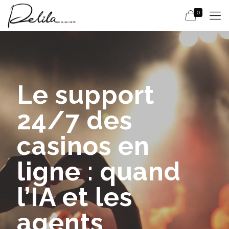
0
Le support
24/7 des
casinos en
ligne : quand
l’IA et les
agents