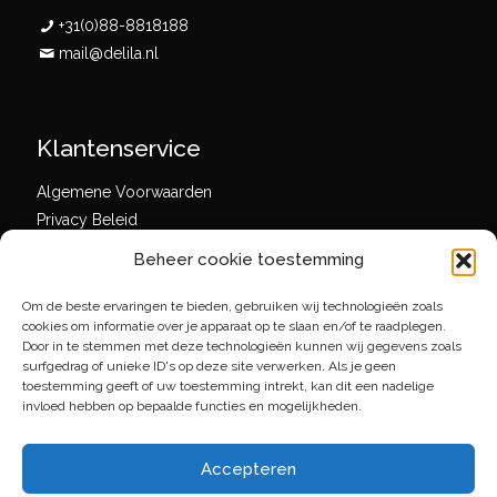
+31(0)88-8818188
mail@delila.nl
Klantenservice
Algemene Voorwaarden
Privacy Beleid
Beheer cookie toestemming
Om de beste ervaringen te bieden, gebruiken wij technologieën zoals
Social media
cookies om informatie over je apparaat op te slaan en/of te raadplegen.
Door in te stemmen met deze technologieën kunnen wij gegevens zoals
surfgedrag of unieke ID's op deze site verwerken. Als je geen
toestemming geeft of uw toestemming intrekt, kan dit een nadelige
invloed hebben op bepaalde functies en mogelijkheden.
Accepteren