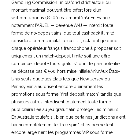
Gambling Commission un plafond strict autour du
montant maximal pouvant être offert lors d’un
welcome‑bonus (€ 100 maximum).\n\nEn France
notamment l’ARJEL — devenue ANJ — interdit toute
forme de no‑deposit ainsi que tout cashback illimité
considéré comme incitatif excessif ; cela oblige donc
chaque opérateur français francophone à proposer soit
uniquement un match‐deposit limité soit une offre
combinée “dépot + tours gratuits” dont le gain potentiel
ne dépasse pas € 500 hors mise initiale.\n\nAux États–
Unis seuls quelques États tels que New Jersey ou
Pennsylvania autorisent encore pleinement les
promotions sous forme “first deposit match” tandis que
plusieurs autres interdisent totalement toute forme
publicitaire liée au jeu gratuit afin protéger les mineurs.
En Australie toutefois , bien que certaines juridictions aient
banni complètement le “free spin”, elles permettent
encore largement les programmes VIP sous forme