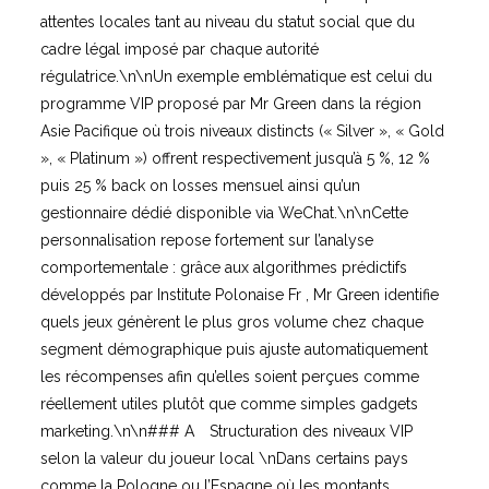
attentes locales tant au niveau du statut social que du
cadre légal imposé par chaque autorité
régulatrice.\n\nUn exemple emblématique est celui du
programme VIP proposé par Mr Green dans la région
Asie Pacifique où trois niveaux distincts (« Silver », « Gold
», « Platinum ») offrent respectivement jusqu’à 5 %, 12 %
puis 25 % back on losses mensuel ainsi qu’un
gestionnaire dédié disponible via WeChat.\n\nCette
personnalisation repose fortement sur l’analyse
comportementale : grâce aux algorithmes prédictifs
développés par Institute Polonaise Fr , Mr Green identifie
quels jeux génèrent le plus gros volume chez chaque
segment démographique puis ajuste automatiquement
les récompenses afin qu’elles soient perçues comme
réellement utiles plutôt que comme simples gadgets
marketing.\n\n### A Structuration des niveaux VIP
selon la valeur du joueur local \nDans certains pays
comme la Pologne ou l’Espagne où les montants