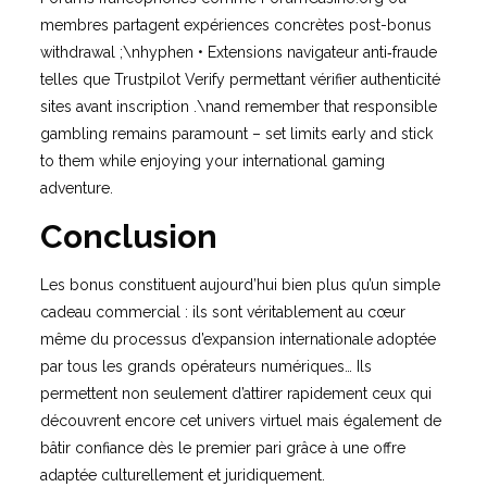
membres partagent expériences concrètes post-bonus
withdrawal ;\nhyphen • Extensions navigateur anti‑fraude
telles que Trustpilot Verify permettant vérifier authenticité
sites avant inscription .\nand remember that responsible
gambling remains paramount – set limits early and stick
to them while enjoying your international gaming
adventure.
Conclusion
Les bonus constituent aujourd’hui bien plus qu’un simple
cadeau commercial : ils sont véritablement au cœur
même du processus d’expansion internationale adoptée
par tous les grands opérateurs numériques… Ils
permettent non seulement d’attirer rapidement ceux qui
découvrent encore cet univers virtuel mais également de
bâtir confiance dès le premier pari grâce à une offre
adaptée culturellement et juridiquement.