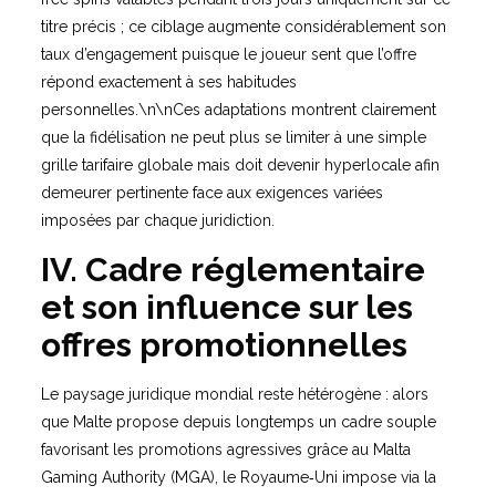
titre précis ; ce ciblage augmente considérablement son
taux d’engagement puisque le joueur sent que l’offre
répond exactement à ses habitudes
personnelles.\n\nCes adaptations montrent clairement
que la fidélisation ne peut plus se limiter à une simple
grille tarifaire globale mais doit devenir hyperlocale afin
demeurer pertinente face aux exigences variées
imposées par chaque juridiction.
IV. Cadre réglementaire
et son influence sur les
offres promotionnelles
Le paysage juridique mondial reste hétérogène : alors
que Malte propose depuis longtemps un cadre souple
favorisant les promotions agressives grâce au Malta
Gaming Authority (MGA), le Royaume‑Uni impose via la