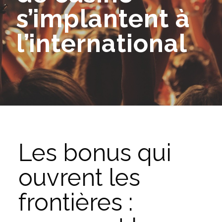
s’implantent à
l’international
Les bonus qui
ouvrent les
frontières :