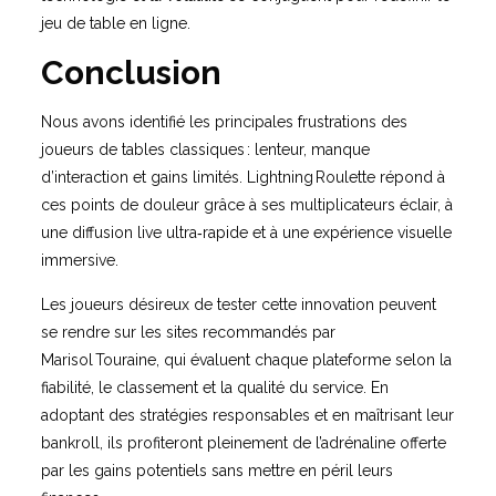
jeu de table en ligne.
Conclusion
Nous avons identifié les principales frustrations des
joueurs de tables classiques : lenteur, manque
d’interaction et gains limités. Lightning Roulette répond à
ces points de douleur grâce à ses multiplicateurs éclair, à
une diffusion live ultra‑rapide et à une expérience visuelle
immersive.
Les joueurs désireux de tester cette innovation peuvent
se rendre sur les sites recommandés par
Marisol Touraine, qui évaluent chaque plateforme selon la
fiabilité, le classement et la qualité du service. En
adoptant des stratégies responsables et en maîtrisant leur
bankroll, ils profiteront pleinement de l’adrénaline offerte
par les gains potentiels sans mettre en péril leurs