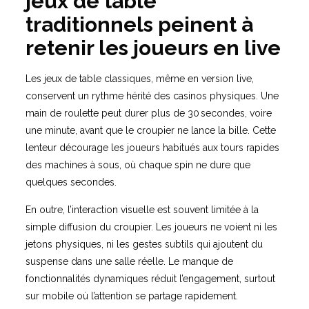
jeux de table
traditionnels peinent à
retenir les joueurs en live
Les jeux de table classiques, même en version live,
conservent un rythme hérité des casinos physiques. Une
main de roulette peut durer plus de 30 secondes, voire
une minute, avant que le croupier ne lance la bille. Cette
lenteur décourage les joueurs habitués aux tours rapides
des machines à sous, où chaque spin ne dure que
quelques secondes.
En outre, l’interaction visuelle est souvent limitée à la
simple diffusion du croupier. Les joueurs ne voient ni les
jetons physiques, ni les gestes subtils qui ajoutent du
suspense dans une salle réelle. Le manque de
fonctionnalités dynamiques réduit l’engagement, surtout
sur mobile où l’attention se partage rapidement.