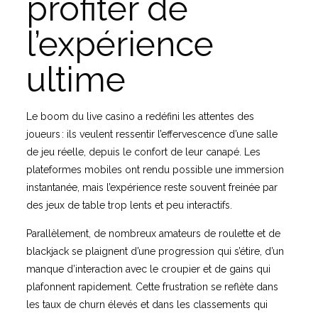
profiter de
l’expérience
ultime
Le boom du live casino a redéfini les attentes des
joueurs : ils veulent ressentir l’effervescence d’une salle
de jeu réelle, depuis le confort de leur canapé. Les
plateformes mobiles ont rendu possible une immersion
instantanée, mais l’expérience reste souvent freinée par
des jeux de table trop lents et peu interactifs.
Parallèlement, de nombreux amateurs de roulette et de
blackjack se plaignent d’une progression qui s’étire, d’un
manque d’interaction avec le croupier et de gains qui
plafonnent rapidement. Cette frustration se reflète dans
les taux de churn élevés et dans les classements qui