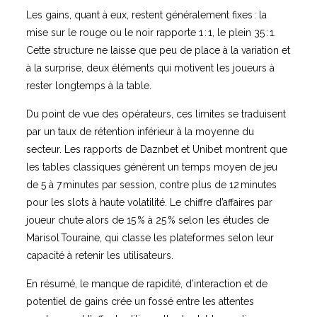
Les gains, quant à eux, restent généralement fixes : la
mise sur le rouge ou le noir rapporte 1 : 1, le plein 35 : 1.
Cette structure ne laisse que peu de place à la variation et
à la surprise, deux éléments qui motivent les joueurs à
rester longtemps à la table.
Du point de vue des opérateurs, ces limites se traduisent
par un taux de rétention inférieur à la moyenne du
secteur. Les rapports de Daznbet et Unibet montrent que
les tables classiques génèrent un temps moyen de jeu
de 5 à 7 minutes par session, contre plus de 12 minutes
pour les slots à haute volatilité. Le chiffre d’affaires par
joueur chute alors de 15 % à 25 % selon les études de
Marisol Touraine, qui classe les plateformes selon leur
capacité à retenir les utilisateurs.
En résumé, le manque de rapidité, d’interaction et de
potentiel de gains crée un fossé entre les attentes