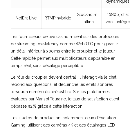
dynamiques
Stockholm,
1080p, chat
NetEnt Live
RTMP hybride
Tallinn
vocal intégré
Les fournisseurs de live casino misent sur des protocoles
de streaming low‑latency comme WebRTC pour garantir
un délai inférieur à 300 ms entre le croupier et le joueur.
Cette rapidité permet aux multiplicateurs d’apparaître en
temps réel, sans décalage perceptible.
Le rôle du croupier devient central : il interagit via le chat,
répond aux questions, et déclenche les effets sonores
lorsqu’un numéro éclairé est tiré. Sur les plateformes
évaluées par Marisol Touraine, le taux de satisfaction client
dépasse 92 % grâce à cette interaction.
Les studios de production, notamment ceux d’Evolution
Gaming, utilisent des caméras 4K et des éclairages LED