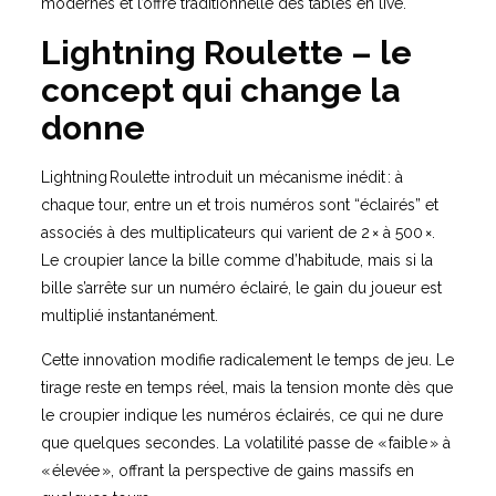
modernes et l’offre traditionnelle des tables en live.
Lightning Roulette – le
concept qui change la
donne
Lightning Roulette introduit un mécanisme inédit : à
chaque tour, entre un et trois numéros sont “éclairés” et
associés à des multiplicateurs qui varient de 2 × à 500 ×.
Le croupier lance la bille comme d’habitude, mais si la
bille s’arrête sur un numéro éclairé, le gain du joueur est
multiplié instantanément.
Cette innovation modifie radicalement le temps de jeu. Le
tirage reste en temps réel, mais la tension monte dès que
le croupier indique les numéros éclairés, ce qui ne dure
que quelques secondes. La volatilité passe de « faible » à
« élevée », offrant la perspective de gains massifs en