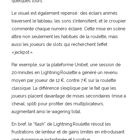
quelques tours.
Le visuel est également repensé : des éclairs animés
traversent le tableau, les sons s’intensifient, et le croupier
commente chaque numéro éclairé. Cette mise en scène
attire non seulement les habitués de la roulette, mais
aussi les joueurs de slots qui recherchent l’effet
« jackpot ».
Par exemple, sur la plateforme Unibet, une session de
20 minutes en Lightning Roulette a généré un revenu
moyen par joueur de 12 €, contre 7 € sur la roulette
classique. La différence s’explique par le fait que les
joueurs placent davantage de mises secondaires (mise à
cheval, split) pour profiter des multiplicateurs,
augmentant ainsi le wagering total.
En bref, le “flash” de Lightning Roulette résout les
frustrations de lenteur et de gains limités en introduisant
une dynamique instantanée et lucrative.