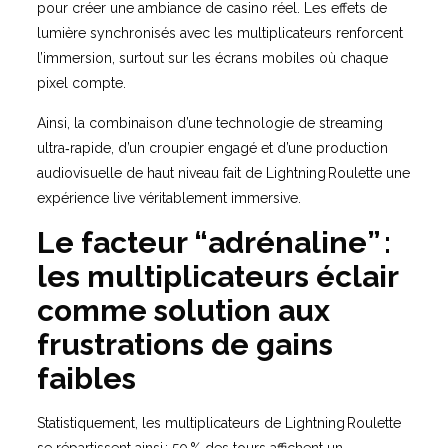
pour créer une ambiance de casino réel. Les effets de
lumière synchronisés avec les multiplicateurs renforcent
l’immersion, surtout sur les écrans mobiles où chaque
pixel compte.
Ainsi, la combinaison d’une technologie de streaming
ultra‑rapide, d’un croupier engagé et d’une production
audiovisuelle de haut niveau fait de Lightning Roulette une
expérience live véritablement immersive.
Le facteur “adrénaline” :
les multiplicateurs éclair
comme solution aux
frustrations de gains
faibles
Statistiquement, les multiplicateurs de Lightning Roulette