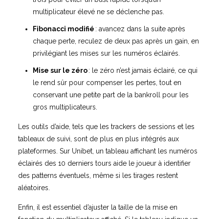
multiplicateur élevé ne se déclenche pas.
Fibonacci modifié
: avancez dans la suite après
chaque perte, reculez de deux pas après un gain, en
privilégiant les mises sur les numéros éclairés.
Mise sur le zéro
: le zéro n’est jamais éclairé, ce qui
le rend sûr pour compenser les pertes, tout en
conservant une petite part de la bankroll pour les
gros multiplicateurs.
Les outils d’aide, tels que les trackers de sessions et les
tableaux de suivi, sont de plus en plus intégrés aux
plateformes. Sur Unibet, un tableau affichant les numéros
éclairés des 10 derniers tours aide le joueur à identifier
des patterns éventuels, même si les tirages restent
aléatoires.
Enfin, il est essentiel d’ajuster la taille de la mise en