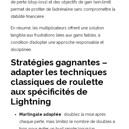
de perte (stop‑loss) et des objectifs de gain (win‑limit)
permet de profiter de l’adrénaline sans compromettre la
stabilité financière.
En résumé, les multiplicateurs offrent une solution
tangible aux frustrations liées aux gains faibles, à
condition d’adopter une approche responsable et
disciplinée.
Stratégies gagnantes –
adapter les techniques
classiques de roulette
aux spécificités de
Lightning
Martingale adaptée
: doublez la mise après
chaque perte, mais limitez le nombre de doubles à
trois pour éviter un bust rapide lorsqu’un