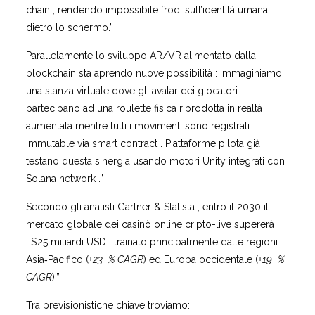
chain , rendendo impossibile frodi sull’identitá umana
dietro lo schermo.”
Parallelamente lo sviluppo AR/VR alimentato dalla
blockchain sta aprendo nuove possibilità : immaginiamo
una stanza virtuale dove gli avatar dei giocatori
partecipano ad una roulette fisica riprodotta in realtà
aumentata mentre tutti i movimenti sono registrati
immutable via smart contract . Piattaforme pilota già
testano questa sinergia usando motori Unity integrati con
Solana network .”
Secondo gli analisti Gartner & Statista , entro il 2030 il
mercato globale dei casinò online cripto-live supererà
i $25 miliardi USD , trainato principalmente dalle regioni
Asia‐Pacifico (
+23 % CAGR
) ed Europa occidentale (
+19 %
CAGR
).”
Tra previsionistiche chiave troviamo: