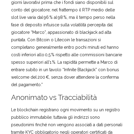
giorni lavorativi prima che i fondi siano disponibili sul
conto del giocatore; nel frattempo il RTP medio delle
slot live varia dal 96 % al 98 %, ma il tempo perso nella
fase di deposito influisce sulla volatilità percepita dal
giocatore “Marco”, appassionato di blackjack ad alta
puntata. Con Bitcoin o Litecoin le transazioni si
completano generalmente entro pochi minuti ed hanno
costi inferiori allo 0,5 % rispetto alle commissioni bancarie
spesso superiori all’1 %. La rapidità permette a Marco di
entrare subito in un tavolo “Infinite Blackjack” con bonus
welcome del 200 €, senza dover attendere la conferma
del pagamento.”
Anonimato vs Tracciabilità
Le blockchain registrano ogni movimento su un registro
pubblico immutabile; tuttavia gli indirizzi sono
pseudonimi finché non vengono associati a dati personali
tramite KYC obbligatorio negli operatori certificati da