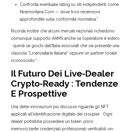
Confronta eventuale rating su siti indipendenti come
Niramontana.Com — dove trovi recensioni
approfondite sulla conformità normativa.”
Ricorda inoltre che alcuni mercati nazionali richiedono
comunque supporto AAMS anche se l’operatore è estero
: quindi se giochi dall’Italia assicurati che sia presente una
clausola “Licenziataria italiana” oppure un partner locale
riconosciuto.”
Il Futuro Dei Live‑Dealer
Crypto‑Ready : Tendenze
E Prospettive
Una delle innovazioni più discusse riguarda gli NFT
applicati all’identificazione digitale dei croupier . Ogni
dealer potrebbe possedere un token unico
memorizzante credenziali professionali verificabili on-