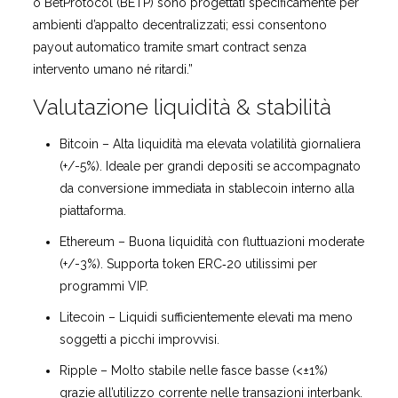
o BetProtocol (BETP) sono progettati specificamente per
ambienti d’appalto decentralizzati; essi consentono
payout automatico tramite smart contract senza
intervento umano né ritardi.”
Valutazione liquidità & stabilità
Bitcoin – Alta liquidità ma elevata volatilità giornaliera
(+/-5%). Ideale per grandi depositi se accompagnato
da conversione immediata in stablecoin interno alla
piattaforma.
Ethereum – Buona liquidità con fluttuazioni moderate
(+/-3%). Supporta token ERC‑20 utilissimi per
programmi VIP.
Litecoin – Liquidi sufficientemente elevati ma meno
soggetti a picchi improvvisi.
Ripple – Molto stabile nelle fasce basse (<±1%)
grazie all’utilizzo corrente nelle transazioni interbank.