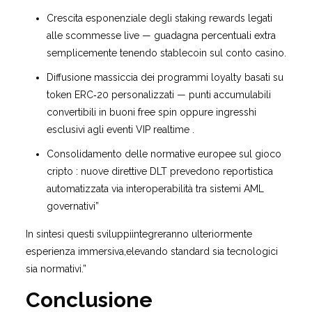
Crescita esponenziale degli staking rewards legati
alle scommesse live — guadagna percentuali extra
semplicemente tenendo stablecoin sul conto casino.
Diffusione massiccia dei programmi loyalty basati su
token ERC‑20 personalizzati — punti accumulabili
convertibili in buoni free spin oppure ingress​hi
esclusivi agli eventi VIP real­time .
Consolidamento delle normative europee sul gioco
cripto : nuove direttive DLT prevedono reportistica
automatizzata via interoperabilità tra sistemi AML
governativi”
In sintesi questi sviluppiintegreranno ulteriormente
esperienza immersiva,elevando standard sia tecnologici
sia normativi.”
Conclusione