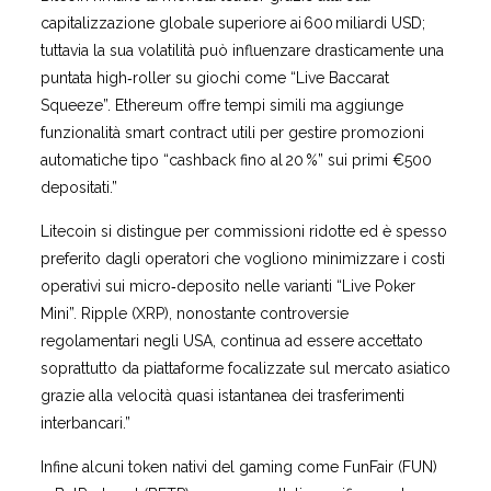
capitalizzazione globale superiore ai 600 miliardi USD;
tuttavia la sua volatilità può influenzare drasticamente una
puntata high‑roller su giochi come “Live Baccarat
Squeeze”. Ethereum offre tempi simili ma aggiunge
funzionalità smart contract utili per gestire promozioni
automatiche tipo “cashback fino al 20 %” sui primi €500
depositati.”
Litecoin si distingue per commissioni ridotte ed è spesso
preferito dagli operatori che vogliono minimizzare i costi
operativi sui micro‑deposito nelle varianti “Live Poker
Mini”. Ripple (XRP), nonostante controversie
regolamentari negli USA, continua ad essere accettato
soprattutto da piattaforme focalizzate sul mercato asiatico
grazie alla velocità quasi istantanea dei trasferimenti
interbancari.”
Infine alcuni token nativi del gaming come FunFair (FUN)