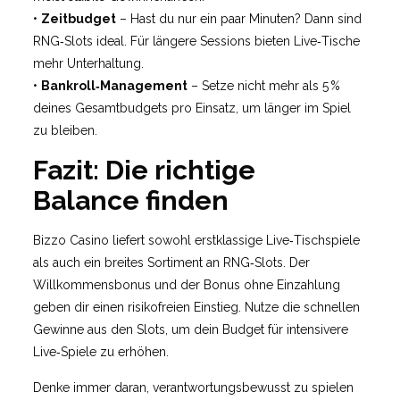
•
Zeitbudget
– Hast du nur ein paar Minuten? Dann sind
RNG‑Slots ideal. Für längere Sessions bieten Live‑Tische
mehr Unterhaltung.
•
Bankroll‑Management
– Setze nicht mehr als 5 %
deines Gesamtbudgets pro Einsatz, um länger im Spiel
zu bleiben.
Fazit: Die richtige
Balance finden
Bizzo Casino liefert sowohl erstklassige Live‑Tischspiele
als auch ein breites Sortiment an RNG‑Slots. Der
Willkommensbonus und der Bonus ohne Einzahlung
geben dir einen risikofreien Einstieg. Nutze die schnellen
Gewinne aus den Slots, um dein Budget für intensivere
Live‑Spiele zu erhöhen.
Denke immer daran, verantwortungsbewusst zu spielen