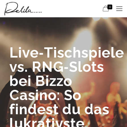
0
Live‑Tischspiele
vs. RNG‑Slots
bei Bizzo
Casino: So
findest du das
lukrativste