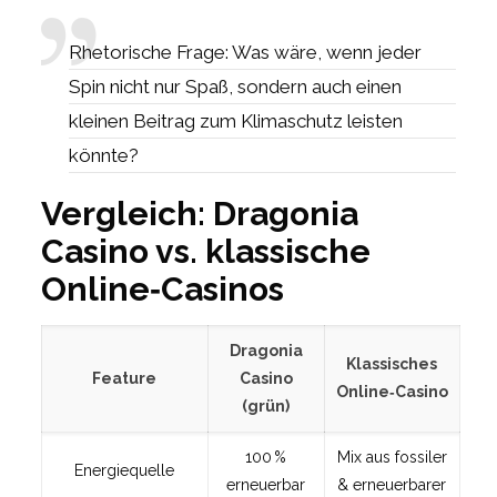
Rhetorische Frage: Was wäre, wenn jeder
Spin nicht nur Spaß, sondern auch einen
kleinen Beitrag zum Klimaschutz leisten
könnte?
Vergleich: Dragonia
Casino vs. klassische
Online‑Casinos
Dragonia
Klassisches
Feature
Casino
Online‑Casino
(grün)
100 %
Mix aus fossiler
Energiequelle
erneuerbar
& erneuerbarer