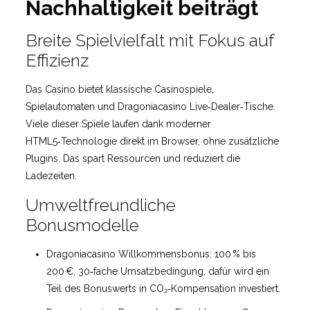
Nachhaltigkeit beiträgt
Breite Spielvielfalt mit Fokus auf
Effizienz
Das Casino bietet klassische Casinospiele,
Spielautomaten und Dragoniacasino Live‑Dealer‑Tische.
Viele dieser Spiele laufen dank moderner
HTML5‑Technologie direkt im Browser, ohne zusätzliche
Plugins. Das spart Ressourcen und reduziert die
Ladezeiten.
Umweltfreundliche
Bonusmodelle
Dragoniacasino Willkommensbonus: 100 % bis
200 €, 30‑fache Umsatzbedingung, dafür wird ein
Teil des Bonuswerts in CO₂‑Kompensation investiert.