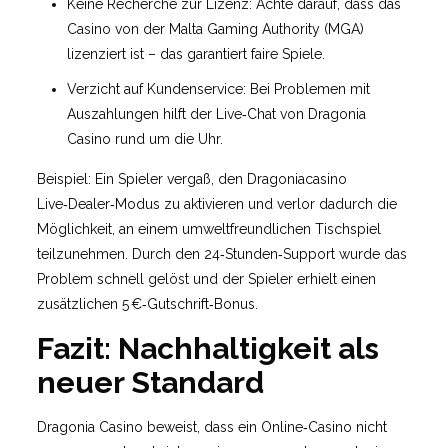
Keine Recherche zur Lizenz: Achte darauf, dass das
Casino von der Malta Gaming Authority (MGA)
lizenziert ist – das garantiert faire Spiele.
Verzicht auf Kundenservice: Bei Problemen mit
Auszahlungen hilft der Live‑Chat von Dragonia
Casino rund um die Uhr.
Beispiel: Ein Spieler vergaß, den Dragoniacasino
Live‑Dealer‑Modus zu aktivieren und verlor dadurch die
Möglichkeit, an einem umweltfreundlichen Tischspiel
teilzunehmen. Durch den 24‑Stunden‑Support wurde das
Problem schnell gelöst und der Spieler erhielt einen
zusätzlichen 5 €‑Gutschrift‑Bonus.
Fazit: Nachhaltigkeit als
neuer Standard
Dragonia Casino beweist, dass ein Online‑Casino nicht