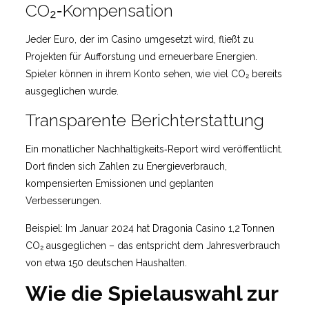
CO₂‑Kompensation
Jeder Euro, der im Casino umgesetzt wird, fließt zu
Projekten für Aufforstung und erneuerbare Energien.
Spieler können in ihrem Konto sehen, wie viel CO₂ bereits
ausgeglichen wurde.
Transparente Berichterstattung
Ein monatlicher Nachhaltigkeits‑Report wird veröffentlicht.
Dort finden sich Zahlen zu Energieverbrauch,
kompensierten Emissionen und geplanten
Verbesserungen.
Beispiel: Im Januar 2024 hat Dragonia Casino 1,2 Tonnen
CO₂ ausgeglichen – das entspricht dem Jahresverbrauch
von etwa 150 deutschen Haushalten.
Wie die Spielauswahl zur