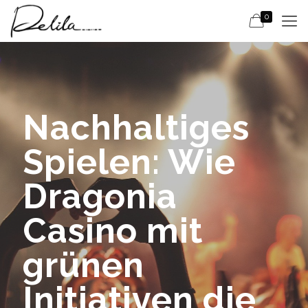
0
Nachhaltiges
Spielen: Wie
Dragonia
Casino mit
grünen
Initiativen die