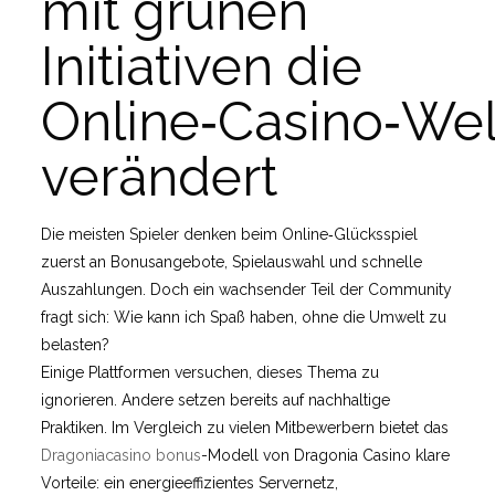
mit grünen
Initiativen die
Online‑Casino‑Wel
verändert
Die meisten Spieler denken beim Online‑Glücksspiel
zuerst an Bonusangebote, Spielauswahl und schnelle
Auszahlungen. Doch ein wachsender Teil der Community
fragt sich: Wie kann ich Spaß haben, ohne die Umwelt zu
belasten?
Einige Plattformen versuchen, dieses Thema zu
ignorieren. Andere setzen bereits auf nachhaltige
Praktiken. Im Vergleich zu vielen Mitbewerbern bietet das
Dragoniacasino bonus
-Modell von Dragonia Casino klare
Vorteile: ein energieeffizientes Servernetz,