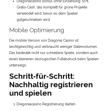
Dragoniacasino Bonus ohne Einzahlung: 10 €
Gratis‑Cash, das komplett für grüne Projekte
verwendet wird, bevor es dem Spieler
gutgeschrieben wird.
Mobile Optimierung
Die mobile Version von Dragonia Casino ist
leichtgewichtig und verbraucht weniger Datenvolumen.
Das bedeutet nicht nur schnellere Spiele, sondern auch
einen kleineren ökologischen Fußabdruck beim Spielen
unterwegs.
Schritt‑für‑Schritt:
Nachhaltig registrieren
und spielen
Dragoniacasino Registrierung starten