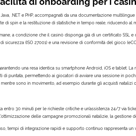
facilità di onboarding per i cas
 Java, .NET e PHP, accompagnati da una documentazione multilingue (
ieste di spin e la restituzione di statistiche in tempo reale, riducendo a
imane, a condizione che il casinò disponga già di un certificato SSL 
e di sicurezza (ISO 27001) e una revisione di conformità del gioco (e
, garantendo una resa identica su smartphone Android, iOS e tablet. La
nti di puntata, permettendo ai giocatori di avviare una sessione in p
 mentre sono in movimento, ad esempio durante gli acquisti natalizi o 
ntro 30 minuti per le richieste critiche e un’assistenza 24/7 via ticke
’ottimizzazione delle campagne promozionali natalizie, la gestione del
’uso, tempi di integrazione rapidi e supporto continuo rappresenta un