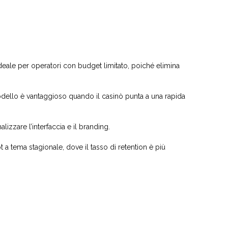
 Ideale per operatori con budget limitato, poiché elimina
odello è vantaggioso quando il casinò punta a una rapida
izzare l’interfaccia e il branding.
t a tema stagionale, dove il tasso di retention è più