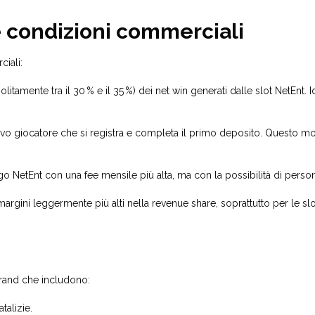
 e condizioni commerciali
iali:
olitamente tra il 30 % e il 35 %) dei net win generati dalle slot NetEnt.
uovo giocatore che si registra e completa il primo deposito. Questo m
NetEnt con una fee mensile più alta, ma con la possibilità di personal
margini leggermente più alti nella revenue share, soprattutto per le slo
brand che includono:
atalizie.