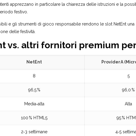
utenti apprezzano in particolare la chiarezza delle istruzioni e la possib
eriodo festivo.
sibili e gli strumenti di gioco responsabile rendono le slot NetEnt una s
ne delle festività.
 vs. altri fornitori premium per 
NetEnt
Provider A (Mic
8
5
96,5 %
96,0 %
Media‑alta
Alta
100 % HTML5
95 % HTM
2‑3 settimane
4‑5 settim