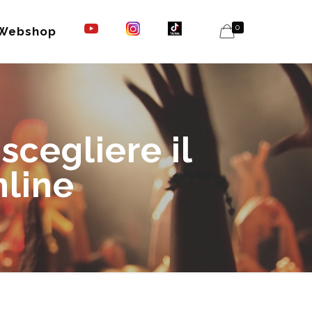
0
Webshop
scegliere il
nline