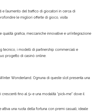
 e l’aumento del traffico di giocatori in cerca di
ondire le migliori offerte di gioco, visita
e qualità grafica, meccaniche innovative e un’integrazione
ding tecnico, i modelli di partnership commerciali e
 tuo progetto di casinò online.
t e Winter Wonderland. Ognuna di queste slot presenta una
ri crescenti fino al 5× e una modalità “pick‑me” dove il
attiva una ruota della fortuna con premi casuali, ideale