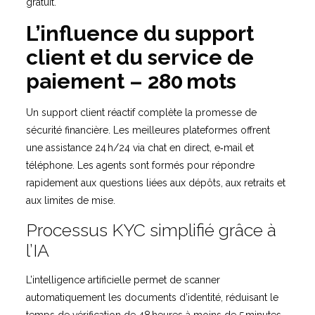
gratuit.
L’influence du support
client et du service de
paiement – 280 mots
Un support client réactif complète la promesse de
sécurité financière. Les meilleures plateformes offrent
une assistance 24 h/24 via chat en direct, e‑mail et
téléphone. Les agents sont formés pour répondre
rapidement aux questions liées aux dépôts, aux retraits et
aux limites de mise.
Processus KYC simplifié grâce à
l’IA
L’intelligence artificielle permet de scanner
automatiquement les documents d’identité, réduisant le