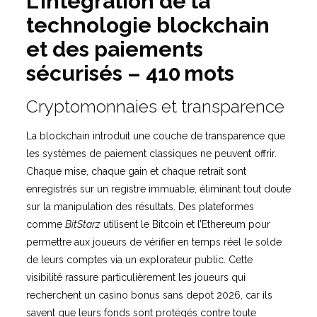
L’intégration de la
technologie blockchain
et des paiements
sécurisés – 410 mots
Cryptomonnaies et transparence
La blockchain introduit une couche de transparence que
les systèmes de paiement classiques ne peuvent offrir.
Chaque mise, chaque gain et chaque retrait sont
enregistrés sur un registre immuable, éliminant tout doute
sur la manipulation des résultats. Des plateformes
comme
BitStarz
utilisent le Bitcoin et l’Ethereum pour
permettre aux joueurs de vérifier en temps réel le solde
de leurs comptes via un explorateur public. Cette
visibilité rassure particulièrement les joueurs qui
recherchent un casino bonus sans depot 2026, car ils
savent que leurs fonds sont protégés contre toute