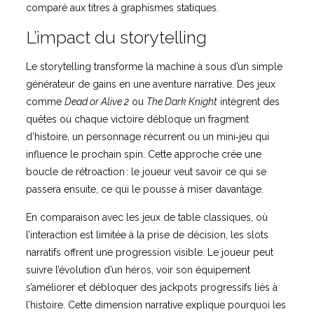
comparé aux titres à graphismes statiques.
L’impact du storytelling
Le storytelling transforme la machine à sous d’un simple
générateur de gains en une aventure narrative. Des jeux
comme
Dead or Alive 2
ou
The Dark Knight
intègrent des
quêtes où chaque victoire débloque un fragment
d’histoire, un personnage récurrent ou un mini‑jeu qui
influence le prochain spin. Cette approche crée une
boucle de rétroaction : le joueur veut savoir ce qui se
passera ensuite, ce qui le pousse à miser davantage.
En comparaison avec les jeux de table classiques, où
l’interaction est limitée à la prise de décision, les slots
narratifs offrent une progression visible. Le joueur peut
suivre l’évolution d’un héros, voir son équipement
s’améliorer et débloquer des jackpots progressifs liés à
l’histoire. Cette dimension narrative explique pourquoi les