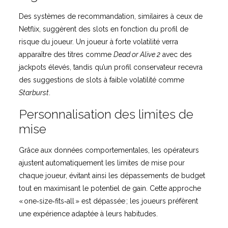
Des systèmes de recommandation, similaires à ceux de
Netflix, suggèrent des slots en fonction du profil de
risque du joueur. Un joueur à forte volatilité verra
apparaître des titres comme
Dead or Alive 2
avec des
jackpots élevés, tandis qu’un profil conservateur recevra
des suggestions de slots à faible volatilité comme
Starburst
.
Personnalisation des limites de
mise
Grâce aux données comportementales, les opérateurs
ajustent automatiquement les limites de mise pour
chaque joueur, évitant ainsi les dépassements de budget
tout en maximisant le potentiel de gain. Cette approche
« one‑size‑fits‑all » est dépassée ; les joueurs préfèrent
une expérience adaptée à leurs habitudes.