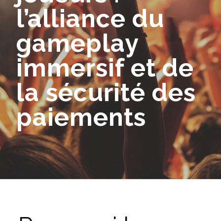
l’alliance du
gameplay
immersif et de
la sécurité des
paiements