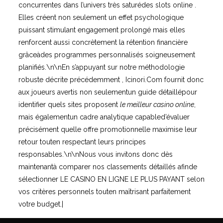
concurrentes dans l’univers très saturédes slots online .
Elles créent non seulement un effet psychologique
puissant stimulant engagement prolongé mais elles
renforcent aussi concrètement la rétention financière
grâce­àdes programmes personnalisés soigneusement
planifiés.\n\nEn s’appuyant sur notre méthodologie
robuste décrite précédemment , Icinori.Com fournit donc
aux joueurs avertis non seulementun guide détaillépour
identifier quels sites proposent
le meilleur casino online
,
mais égalementun cadre analytique capabled’évaluer
précisément quelle offre promotionnelle maximise leur
retour touten respectant leurs principes
responsables.\n\nNous vous invitons donc dès
maintenantà comparer nos classements détaillés afinde
sélectionner LE CASINO EN LIGNE LE PLUS PAYANT selon
vos critères personnels touten maîtrisant parfaitement
votre budget.|