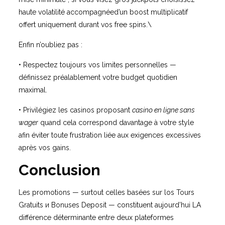
haute volatilité accompagnée​d’un boost multiplicatif
offert uniquement durant vos free spins.\
Enfin n’oubliez pas :
• Respectez toujours vos limites personnelles —
définissez préalablement votre budget quotidien
maximal.
• Privilégiez les casinos proposant
casino en ligne sans
wager
quand cela correspond davantage à votre style
afin éviter toute frustration liée aux exigences excessives
après vos gains.
Conclusion
Les promotions — surtout celles basées sur los Tours
Gratuits и Bonuses Deposit — constituent aujourd’hui LA
différence déterminante entre deux plateformes