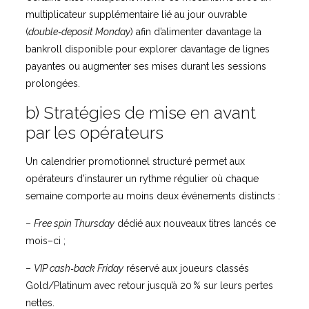
multiplicateur supplémentaire lié au jour ouvrable
(
double‑deposit Monday
) afin d’alimenter davantage la
bankroll disponible pour explorer davantage de lignes
payantes ou augmenter ses mises durant les sessions
prolongées.
b) Stratégies de mise en avant
par les opérateurs
Un calendrier promotionnel structuré permet aux
opérateurs d’instaurer un rythme régulier où chaque
semaine comporte au moins deux événements distincts :
–
Free spin Thursday
dédié aux nouveaux titres lancés ce
mois–ci ;
–
VIP cash‑back Friday
réservé aux joueurs classés
Gold/Platinum avec retour jusqu’à 20 % sur leurs pertes
nettes.