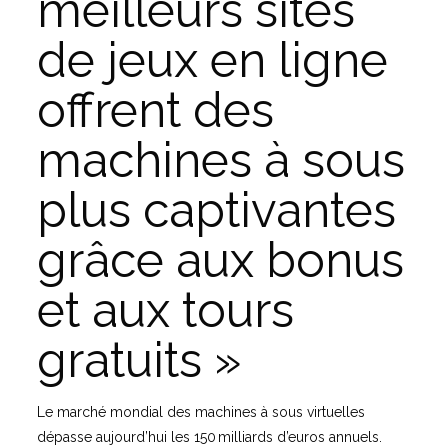
meilleurs sites
de jeux en ligne
offrent des
machines à sous
plus captivantes
grâce aux bonus
et aux tours
gratuits »
Le marché mondial des machines à sous virtuelles
dépasse aujourd’hui les 150 milliards d’euros annuels.