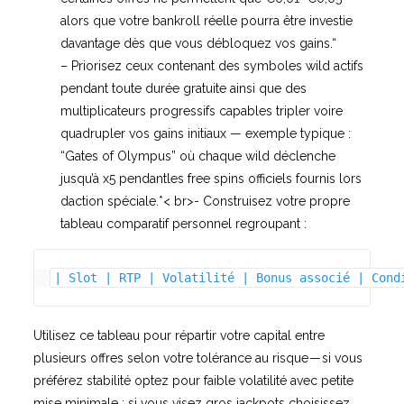
alors que votre bankroll réelle pourra être investie
davantage dès que vous débloquez vos gains.“
– Priorisez ceux contenant des symboles wild actifs
pendant toute durée gratuite ainsi que des
multiplicateurs progressifs capables tripler voire
quadrupler vos gains initiaux — exemple typique :
“Gates of Olympus” où chaque wild déclenche
jusqu’à x5 pendantles free spins officiels fournis lors
daction spéciale.*< br>- Construisez votre propre
tableau comparatif personnel regroupant :
| Slot | RTP | Volatilité | Bonus associé | Cond
Utilisez ce tableau pour répartir votre capital entre
plusieurs offres selon votre tolérance au risque — si vous
préférez stabilité optez pour faible volatilité avec petite
mise minimale ; si vous visez gros jackpots choisissez