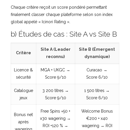
Chaque critère reçoit un score pondéré permettant
finalement classer chaque plateforme selon son index
global appelé « Icinori Rating ».
b) Études de cas : Site A vs Site B
Site A (Leader
Site B (Émergent
Critère
reconnu)
dynamique)
Licence &
MGA + UKGC →
Curacao →
sécurité
Score 9/10
Score 6/10
Catalogue
3 200 titres →
1 500 titres →
jeux
Score 9/10
Score 6/10
Free Spins ×50 +
Welcome Bonus
Bonus net
x30 wagering →
€200 + x40
après
ROI +120 % →
wagering → ROI
wagering