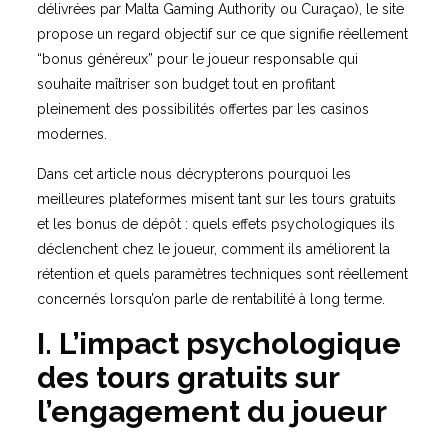
délivrées par Malta Gaming Authority ou Curaçao), le site
propose un regard objectif sur ce que signifie réellement
“bonus généreux” pour le joueur responsable qui
souhaite maîtriser son budget tout en profitant
pleinement des possibilités offertes par les casinos
modernes.
Dans cet article nous décrypterons pourquoi les
meilleures plateformes misent tant sur les tours gratuits
et les bonus de dépôt : quels effets psychologiques ils
déclenchent chez le joueur, comment ils améliorent la
rétention et quels paramètres techniques sont réellement
concernés lorsqu’on parle de rentabilité à long terme.
I. L’impact psychologique
des tours gratuits sur
l’engagement du joueur