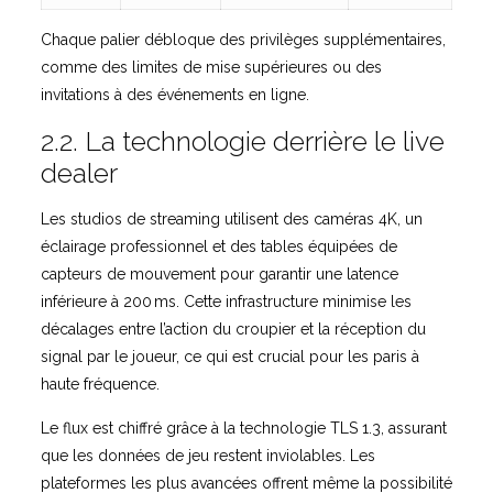
Chaque palier débloque des privilèges supplémentaires,
comme des limites de mise supérieures ou des
invitations à des événements en ligne.
2.2. La technologie derrière le live
dealer
Les studios de streaming utilisent des caméras 4K, un
éclairage professionnel et des tables équipées de
capteurs de mouvement pour garantir une latence
inférieure à 200 ms. Cette infrastructure minimise les
décalages entre l’action du croupier et la réception du
signal par le joueur, ce qui est crucial pour les paris à
haute fréquence.
Le flux est chiffré grâce à la technologie TLS 1.3, assurant
que les données de jeu restent inviolables. Les
plateformes les plus avancées offrent même la possibilité