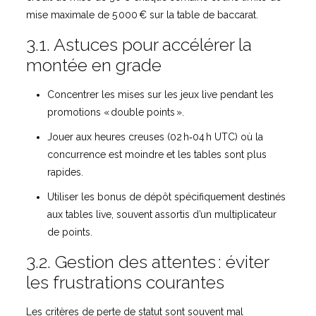
mise maximale de 5 000 € sur la table de baccarat.
3.1. Astuces pour accélérer la
montée en grade
Concentrer les mises sur les jeux live pendant les
promotions « double points ».
Jouer aux heures creuses (02 h‑04 h UTC) où la
concurrence est moindre et les tables sont plus
rapides.
Utiliser les bonus de dépôt spécifiquement destinés
aux tables live, souvent assortis d’un multiplicateur
de points.
3.2. Gestion des attentes : éviter
les frustrations courantes
Les critères de perte de statut sont souvent mal