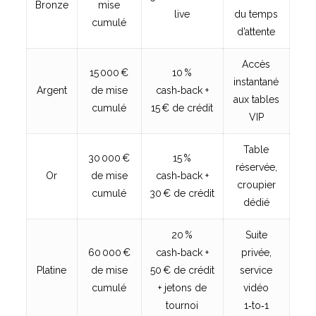
Bronze
mise
live
du temps
cumulé
d’attente
Accès
15 000 €
10 %
instantané
Argent
de mise
cash‑back +
aux tables
cumulé
15 € de crédit
VIP
Table
30 000 €
15 %
réservée,
Or
de mise
cash‑back +
croupier
cumulé
30 € de crédit
dédié
20 %
Suite
60 000 €
cash‑back +
privée,
Platine
de mise
50 € de crédit
service
cumulé
+ jetons de
vidéo
tournoi
1‑to‑1