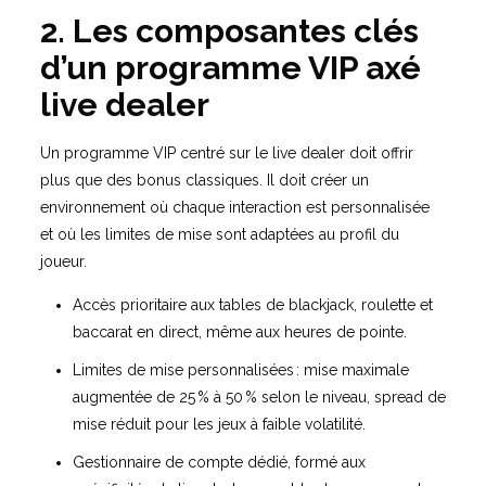
2. Les composantes clés
d’un programme VIP axé
live dealer
Un programme VIP centré sur le live dealer doit offrir
plus que des bonus classiques. Il doit créer un
environnement où chaque interaction est personnalisée
et où les limites de mise sont adaptées au profil du
joueur.
Accès prioritaire aux tables de blackjack, roulette et
baccarat en direct, même aux heures de pointe.
Limites de mise personnalisées : mise maximale
augmentée de 25 % à 50 % selon le niveau, spread de
mise réduit pour les jeux à faible volatilité.
Gestionnaire de compte dédié, formé aux