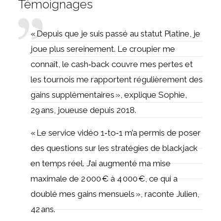
Témoignages
« Depuis que je suis passé au statut Platine, je
joue plus sereinement. Le croupier me
connaît, le cash‑back couvre mes pertes et
les tournois me rapportent régulièrement des
gains supplémentaires », explique Sophie,
29 ans, joueuse depuis 2018.
« Le service vidéo 1‑to‑1 m’a permis de poser
des questions sur les stratégies de blackjack
en temps réel. J’ai augmenté ma mise
maximale de 2 000 € à 4 000 €, ce qui a
doublé mes gains mensuels », raconte Julien,
42 ans.