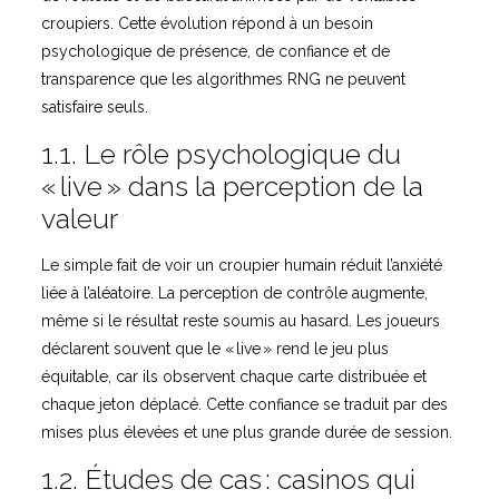
croupiers. Cette évolution répond à un besoin
psychologique de présence, de confiance et de
transparence que les algorithmes RNG ne peuvent
satisfaire seuls.
1.1. Le rôle psychologique du
« live » dans la perception de la
valeur
Le simple fait de voir un croupier humain réduit l’anxiété
liée à l’aléatoire. La perception de contrôle augmente,
même si le résultat reste soumis au hasard. Les joueurs
déclarent souvent que le « live » rend le jeu plus
équitable, car ils observent chaque carte distribuée et
chaque jeton déplacé. Cette confiance se traduit par des
mises plus élevées et une plus grande durée de session.
1.2. Études de cas : casinos qui