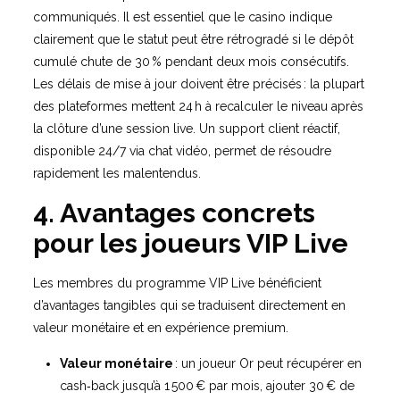
communiqués. Il est essentiel que le casino indique
clairement que le statut peut être rétrogradé si le dépôt
cumulé chute de 30 % pendant deux mois consécutifs.
Les délais de mise à jour doivent être précisés : la plupart
des plateformes mettent 24 h à recalculer le niveau après
la clôture d’une session live. Un support client réactif,
disponible 24/7 via chat vidéo, permet de résoudre
rapidement les malentendus.
4. Avantages concrets
pour les joueurs VIP Live
Les membres du programme VIP Live bénéficient
d’avantages tangibles qui se traduisent directement en
valeur monétaire et en expérience premium.
Valeur monétaire
: un joueur Or peut récupérer en
cash‑back jusqu’à 1 500 € par mois, ajouter 30 € de