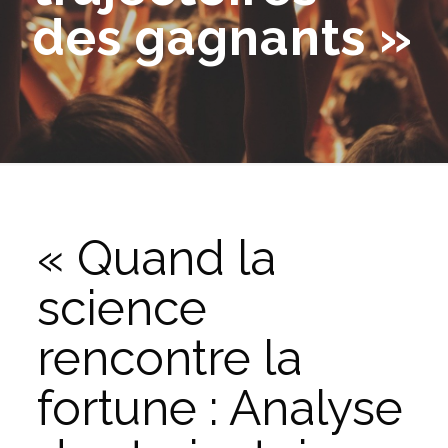
des gagnants »
« Quand la
science
rencontre la
fortune : Analyse