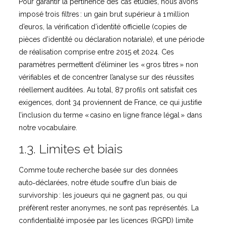
Pour garantir la pertinence des cas étudiés, nous avons
imposé trois filtres : un gain brut supérieur à 1 million
d’euros, la vérification d’identité officielle (copies de
pièces d’identité ou déclaration notariale), et une période
de réalisation comprise entre 2015 et 2024. Ces
paramètres permettent d’éliminer les « gros titres » non
vérifiables et de concentrer l’analyse sur des réussites
réellement auditées. Au total, 87 profils ont satisfait ces
exigences, dont 34 proviennent de France, ce qui justifie
l’inclusion du terme « casino en ligne france légal » dans
notre vocabulaire.
1.3. Limites et biais
Comme toute recherche basée sur des données
auto‑déclarées, notre étude souffre d’un biais de
survivorship : les joueurs qui ne gagnent pas, ou qui
préfèrent rester anonymes, ne sont pas représentés. La
confidentialité imposée par les licences (RGPD) limite