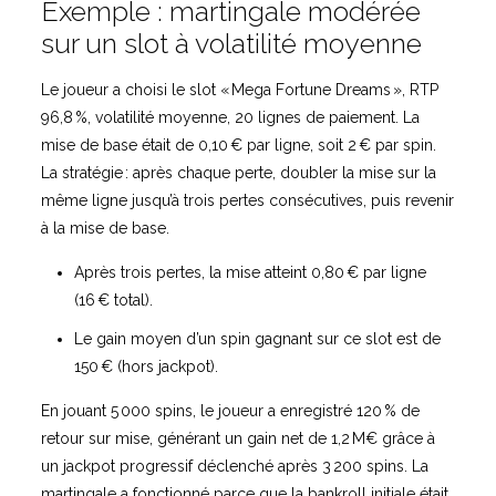
Exemple : martingale modérée
sur un slot à volatilité moyenne
Le joueur a choisi le slot « Mega Fortune Dreams », RTP
96,8 %, volatilité moyenne, 20 lignes de paiement. La
mise de base était de 0,10 € par ligne, soit 2 € par spin.
La stratégie : après chaque perte, doubler la mise sur la
même ligne jusqu’à trois pertes consécutives, puis revenir
à la mise de base.
Après trois pertes, la mise atteint 0,80 € par ligne
(16 € total).
Le gain moyen d’un spin gagnant sur ce slot est de
150 € (hors jackpot).
En jouant 5 000 spins, le joueur a enregistré 120 % de
retour sur mise, générant un gain net de 1,2 M€ grâce à
un jackpot progressif déclenché après 3 200 spins. La
martingale a fonctionné parce que la bankroll initiale était