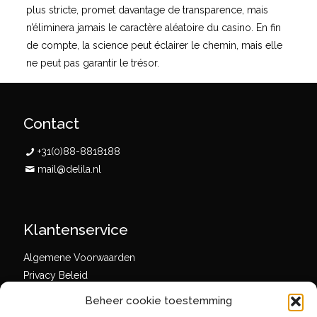
plus stricte, promet davantage de transparence, mais
n’éliminera jamais le caractère aléatoire du casino. En fin
de compte, la science peut éclairer le chemin, mais elle
ne peut pas garantir le trésor.
Contact
+31(0)88-8818188
mail@delila.nl
Klantenservice
Algemene Voorwaarden
Privacy Beleid
Beheer cookie toestemming