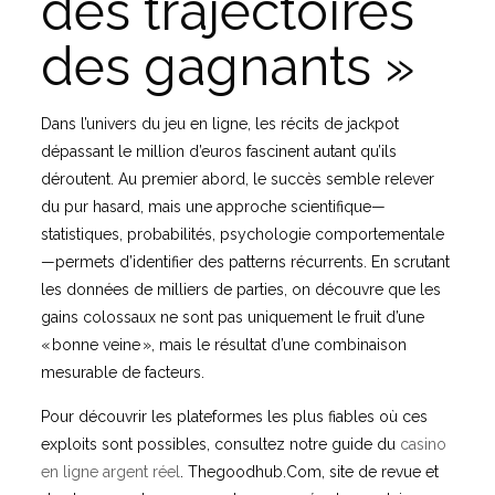
des trajectoires
des gagnants »
Dans l’univers du jeu en ligne, les récits de jackpot
dépassant le million d’euros fascinent autant qu’ils
déroutent. Au premier abord, le succès semble relever
du pur hasard, mais une approche scientifique—
statistiques, probabilités, psychologie comportementale
—permets d’identifier des patterns récurrents. En scrutant
les données de milliers de parties, on découvre que les
gains colossaux ne sont pas uniquement le fruit d’une
« bonne veine », mais le résultat d’une combinaison
mesurable de facteurs.
Pour découvrir les plateformes les plus fiables où ces
exploits sont possibles, consultez notre guide du
casino
en ligne argent réel
. Thegoodhub.Com, site de revue et