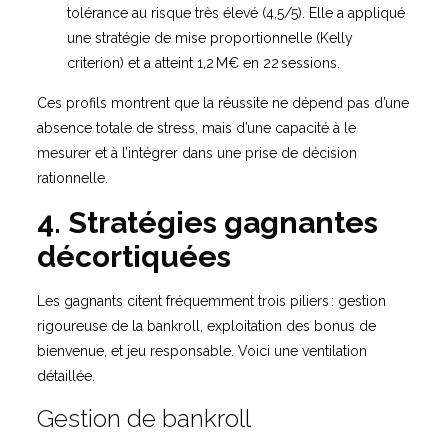
tolérance au risque très élevé (4,5/5). Elle a appliqué
une stratégie de mise proportionnelle (Kelly
criterion) et a atteint 1,2 M€ en 22 sessions.
Ces profils montrent que la réussite ne dépend pas d’une
absence totale de stress, mais d’une capacité à le
mesurer et à l’intégrer dans une prise de décision
rationnelle.
4. Stratégies gagnantes
décortiquées
Les gagnants citent fréquemment trois piliers : gestion
rigoureuse de la bankroll, exploitation des bonus de
bienvenue, et jeu responsable. Voici une ventilation
détaillée.
Gestion de bankroll