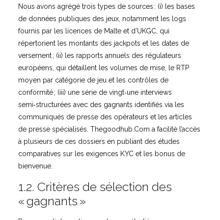
Nous avons agrégé trois types de sources : (i) les bases
de données publiques des jeux, notamment les logs
fournis par les licences de Malte et d’UKGC, qui
répertorient les montants des jackpots et les dates de
versement ; (ii) les rapports annuels des régulateurs
européens, qui détaillent les volumes de mise, le RTP
moyen par catégorie de jeu et les contrôles de
conformité ; (iii) une série de vingt‑une interviews
semi‑structurées avec des gagnants identifiés via les
communiqués de presse des opérateurs et les articles
de presse spécialisés. Thegoodhub.Com a facilité l’accès
à plusieurs de ces dossiers en publiant des études
comparatives sur les exigences KYC et les bonus de
bienvenue.
1.2. Critères de sélection des
« gagnants »