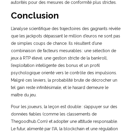
autorités pour des mesures de conformité plus strictes.
Conclusion
L’analyse scientifique des trajectoires des gagnants révèle
que les jackpots dépassant le million d’euros ne sont pas
de simples coups de chance. Ils résultent d’une
combinaison de facteurs mesurables : une sélection de
jeux à RTP élevé, une gestion stricte de la bankroll,
l’exploitation intelligente des bonus et un profil
psychologique orienté vers le contrôle des impulsions.
Malgré ces leviers, la probabilité brute de décrocher un
tel gain reste infinitésimale, et le hasard demeure le
maître du jeu.
Pour les joueurs, la leçon est double : s’appuyer sur des
données fiables (comme les classements de
Thegoodhub.Com) et adopter une attitude responsable.
Le futur, alimenté par l’IA, la blockchain et une régulation