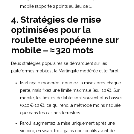
mobile rapporte 2 points au lieu de 1.
4. Stratégies de mise
optimisées pour la
roulette européenne sur
mobile – ≈ 320 mots
Deux stratégies populaires se démarquent sur les
plateformes mobiles : la Martingale modérée et le Paroli.
Martingale modérée : doublez la mise après chaque
perte, mais fixez une limite maximale (ex. : 10 €). Sur
mobile, les limites de table sont souvent plus basses
(0,10 €‑10 €), ce qui rend la méthode moins risquée
que dans les casinos terrestres.
Paroli : augmentez la mise uniquement après une
victoire, en visant trois gains consécutifs avant de