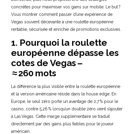
concrètes pour maximiser vos gains sur mobile. Le but ?
Vous montrer comment passer d’une expérience de
Vegas souvent décevante à une roulette européenne
rentable, sécurisée et enrichie de promotions exclusives.
1. Pourquoi la roulette
européenne dépasse les
cotes de Vegas –
≈ 260 mots
La différence la plus visible entre la roulette européenne
et la version américaine réside dans le house edge. En
Europe, le seul zéro porte un avantage de 2,7 % pour le
casino, contre 5,26 % lorsqu’un double zéro vient s’ajouter
à Las Vegas. Cette marge supplémentaire se traduit
directement par des gains plus faibles pour le joueur
américain.