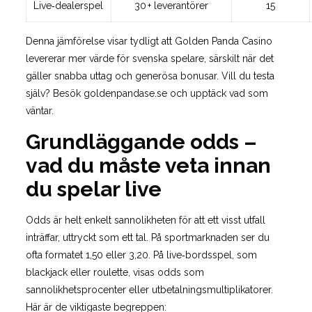
Live‑dealerspel
30 + leverantörer
15
Denna jämförelse visar tydligt att Golden Panda Casino
levererar mer värde för svenska spelare, särskilt när det
gäller snabba uttag och generösa bonusar. Vill du testa
själv? Besök goldenpandase.se och upptäck vad som
väntar.
Grundläggande odds –
vad du måste veta innan
du spelar live
Odds är helt enkelt sannolikheten för att ett visst utfall
inträffar, uttryckt som ett tal. På sportmarknaden ser du
ofta formatet 1,50 eller 3,20. På live‑bordsspel, som
blackjack eller roulette, visas odds som
sannolikhetsprocenter eller utbetalningsmultiplikatorer.
Här är de viktigaste begreppen: