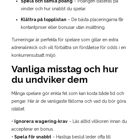
Spela och samla poäng
– Poängen baseras på
vinster och hur snabbt du spelar.
Klättra på topplistan
– De bästa placeringarna får
kontantpriser eller bonusar utan insättning.
Turneringar är perfekta för spelare som gillar en extra
adrenalinkick och vill förbättra sin förståelse för odds i en
konkurrensutsatt miljö.
Vanliga misstag och hur
du undviker dem
Många spelare gör enkla fel som kan kosta både tid och
pengar. Här är de vanligaste fällorna och vad du bör göra
istället:
•
Ignorera wagering‑krav
– Läs alltid villkoren innan du
accepterar en bonus.
•
Spela för snabbt
– Hastiga beslut leder ofta till