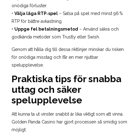
onödiga förluster.
•
Välja låga RTP‑spel
– Satsa på spel med minst 96 %
RTP för bättre avkastning.
•
Uppge fel betalningsmetod
– Använd säkra och
godkända metoder som Trustly eller Swish.
Genom att hålla dig till dessa riktlinjer minskar du risken
för onödiga misstag och får en mer njutbar
spelupplevelse.
Praktiska tips för snabba
uttag och säker
spelupplevelse
Att kunna ta ut vinster snabbt är lika viktigt som att vinna.
Golden Panda Casino har gjort processen så smidig som
möjligt: