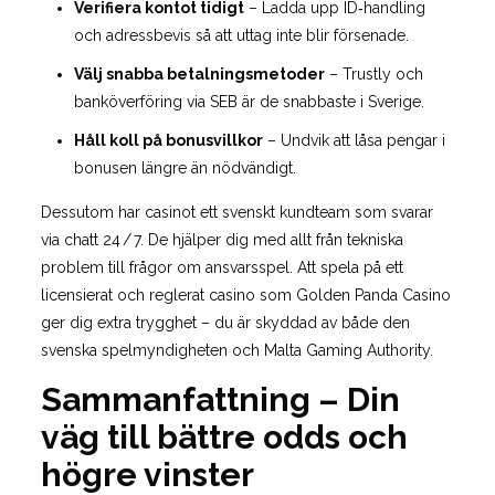
Verifiera kontot tidigt
– Ladda upp ID‑handling
och adressbevis så att uttag inte blir försenade.
Välj snabba betalningsmetoder
– Trustly och
banköverföring via SEB är de snabbaste i Sverige.
Håll koll på bonusvillkor
– Undvik att låsa pengar i
bonusen längre än nödvändigt.
Dessutom har casinot ett svenskt kundteam som svarar
via chatt 24 / 7. De hjälper dig med allt från tekniska
problem till frågor om ansvarsspel. Att spela på ett
licensierat och reglerat casino som Golden Panda Casino
ger dig extra trygghet – du är skyddad av både den
svenska spelmyndigheten och Malta Gaming Authority.
Sammanfattning – Din
väg till bättre odds och
högre vinster