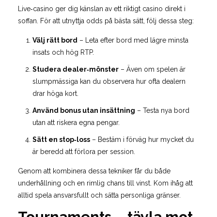
Live‑casino ger dig känslan av ett riktigt casino direkt i
soffan. För att utnyttja odds på bästa sätt, följ dessa steg:
Välj rätt bord
– Leta efter bord med lägre minsta
insats och hög RTP.
Studera dealer‑mönster
– Även om spelen är
slumpmässiga kan du observera hur ofta dealern
drar höga kort.
Använd bonus utan insättning
– Testa nya bord
utan att riskera egna pengar.
Sätt en stop‑loss
– Bestäm i förväg hur mycket du
är beredd att förlora per session.
Genom att kombinera dessa tekniker får du både
underhållning och en rimlig chans till vinst. Kom ihåg att
alltid spela ansvarsfullt och sätta personliga gränser.
Tournaments – tävla mot