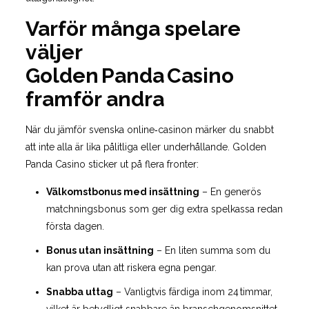
Varför många spelare
väljer
Golden Panda Casino
framför andra
När du jämför svenska online‑casinon märker du snabbt
att inte alla är lika pålitliga eller underhållande. Golden
Panda Casino sticker ut på flera fronter:
Välkomstbonus med insättning
– En generös
matchningsbonus som ger dig extra spelkassa redan
första dagen.
Bonus utan insättning
– En liten summa som du
kan prova utan att riskera egna pengar.
Snabba uttag
– Vanligtvis färdiga inom 24 timmar,