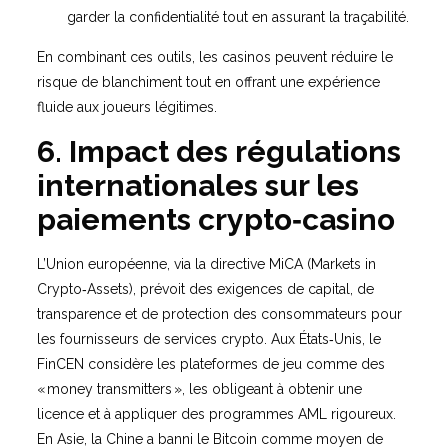
garder la confidentialité tout en assurant la traçabilité.
En combinant ces outils, les casinos peuvent réduire le
risque de blanchiment tout en offrant une expérience
fluide aux joueurs légitimes.
6. Impact des régulations
internationales sur les
paiements crypto‑casino
L’Union européenne, via la directive MiCA (Markets in
Crypto‑Assets), prévoit des exigences de capital, de
transparence et de protection des consommateurs pour
les fournisseurs de services crypto. Aux États‑Unis, le
FinCEN considère les plateformes de jeu comme des
« money transmitters », les obligeant à obtenir une
licence et à appliquer des programmes AML rigoureux.
En Asie, la Chine a banni le Bitcoin comme moyen de