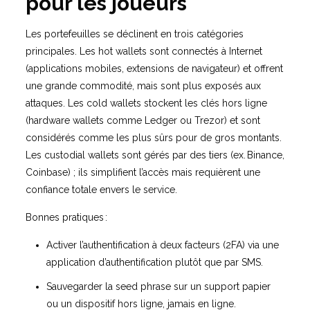
pour les joueurs
Les portefeuilles se déclinent en trois catégories
principales. Les hot wallets sont connectés à Internet
(applications mobiles, extensions de navigateur) et offrent
une grande commodité, mais sont plus exposés aux
attaques. Les cold wallets stockent les clés hors ligne
(hardware wallets comme Ledger ou Trezor) et sont
considérés comme les plus sûrs pour de gros montants.
Les custodial wallets sont gérés par des tiers (ex. Binance,
Coinbase) ; ils simplifient l’accès mais requièrent une
confiance totale envers le service.
Bonnes pratiques :
Activer l’authentification à deux facteurs (2FA) via une
application d’authentification plutôt que par SMS.
Sauvegarder la seed phrase sur un support papier
ou un dispositif hors ligne, jamais en ligne.