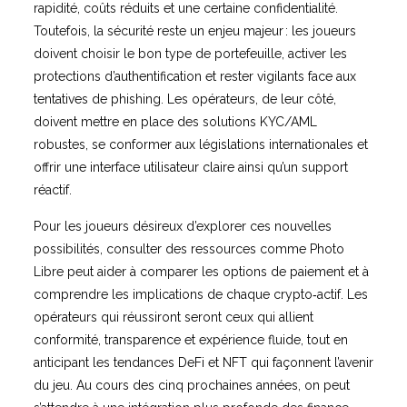
rapidité, coûts réduits et une certaine confidentialité.
Toutefois, la sécurité reste un enjeu majeur : les joueurs
doivent choisir le bon type de portefeuille, activer les
protections d’authentification et rester vigilants face aux
tentatives de phishing. Les opérateurs, de leur côté,
doivent mettre en place des solutions KYC/AML
robustes, se conformer aux législations internationales et
offrir une interface utilisateur claire ainsi qu’un support
réactif.
Pour les joueurs désireux d’explorer ces nouvelles
possibilités, consulter des ressources comme Photo
Libre peut aider à comparer les options de paiement et à
comprendre les implications de chaque crypto‑actif. Les
opérateurs qui réussiront seront ceux qui allient
conformité, transparence et expérience fluide, tout en
anticipant les tendances DeFi et NFT qui façonnent l’avenir
du jeu. Au cours des cinq prochaines années, on peut