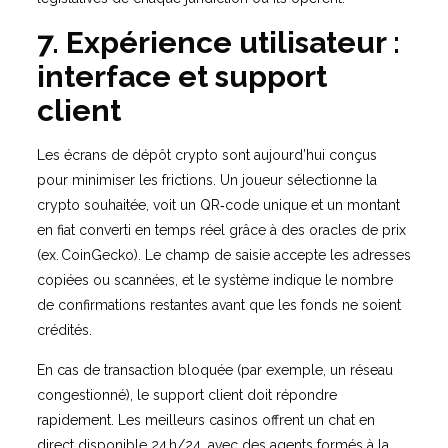
7. Expérience utilisateur :
interface et support
client
Les écrans de dépôt crypto sont aujourd’hui conçus
pour minimiser les frictions. Un joueur sélectionne la
crypto souhaitée, voit un QR‑code unique et un montant
en fiat converti en temps réel grâce à des oracles de prix
(ex. CoinGecko). Le champ de saisie accepte les adresses
copiées ou scannées, et le système indique le nombre
de confirmations restantes avant que les fonds ne soient
crédités.
En cas de transaction bloquée (par exemple, un réseau
congestionné), le support client doit répondre
rapidement. Les meilleurs casinos offrent un chat en
direct disponible 24 h/24, avec des agents formés à la