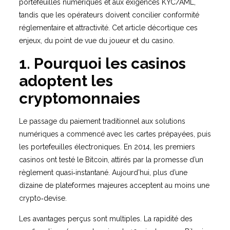
portefeuilles numériques et aux exigences KYC/AML,
tandis que les opérateurs doivent concilier conformité
réglementaire et attractivité. Cet article décortique ces
enjeux, du point de vue du joueur et du casino.
1. Pourquoi les casinos
adoptent les
cryptomonnaies
Le passage du paiement traditionnel aux solutions
numériques a commencé avec les cartes prépayées, puis
les portefeuilles électroniques. En 2014, les premiers
casinos ont testé le Bitcoin, attirés par la promesse d’un
règlement quasi‑instantané. Aujourd’hui, plus d’une
dizaine de plateformes majeures acceptent au moins une
crypto‑devise.
Les avantages perçus sont multiples. La rapidité des