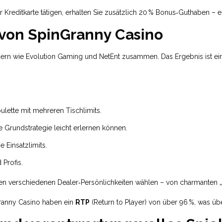
 Kreditkarte tätigen, erhalten Sie zusätzlich 20 % Bonus‑Guthaben – ein
o von SpinGranny Casino
dern wie Evolution Gaming und NetEnt zusammen. Das Ergebnis ist ein
lette mit mehreren Tischlimits.
e Grundstrategie leicht erlernen können.
 Einsatzlimits.
Profis.
hen verschiedenen Dealer‑Persönlichkeiten wählen – von charmanten 
Granny Casino haben ein
RTP
(Return to Player) von über 96 %, was üb