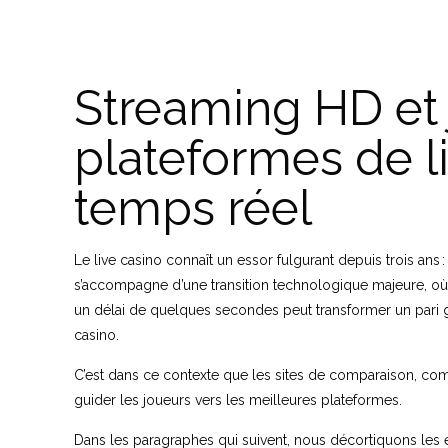
Streaming HD et
plateformes de l
temps réel
Le live casino connaît un essor fulgurant depuis trois ans 
s’accompagne d’une transition technologique majeure, où le
un délai de quelques secondes peut transformer un pari ga
casino.
C’est dans ce contexte que les sites de comparaison, 
guider les joueurs vers les meilleures plateformes.
Dans les paragraphes qui suivent, nous décortiquons les 