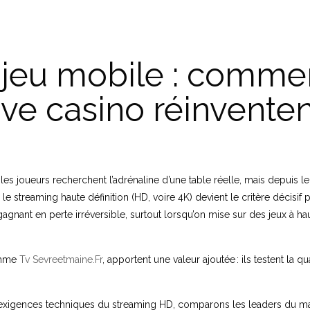
 jeu mobile : commen
ive casino réinventen
: les joueurs recherchent l’adrénaline d’une table réelle, mais depuis 
 streaming haute définition (HD, voire 4K) devient le critère décisif 
gnant en perte irréversible, surtout lorsqu’on mise sur des jeux à ha
comme
Tv Sevreetmaine.Fr
, apportent une valeur ajoutée : ils testent la qu
exigences techniques du streaming HD, comparons les leaders du marc