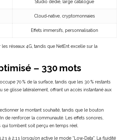
Studio dédié, large catalogue
Cloud‑native, cryptomonnaies
Effets immersifs, personnalisation
 les réseaux 4G, tandis que NetEnt excelle sur la
optimisé – 330 mots
ccupe 70 % de la surface, tandis que les 30 % restants
nu se glisse latéralement, offrant un accès instantané aux
électionner le montant souhaité, tandis que le bouton
fin de renforcer la communauté. Les effets sonores,
es qui tombent soit perçu en temps réel.
s à 2,1 s lorsqu’on active le mode “Low‑Data”. La fluidité