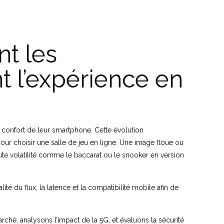
t les
t l’expérience en
le confort de leur smartphone. Cette évolution
pour choisir une salle de jeu en ligne. Une image floue ou
ute volatilité comme le baccarat ou le snooker en version
alité du flux, la latence et la compatibilité mobile afin de
hé, analysons l’impact de la 5G, et évaluons la sécurité