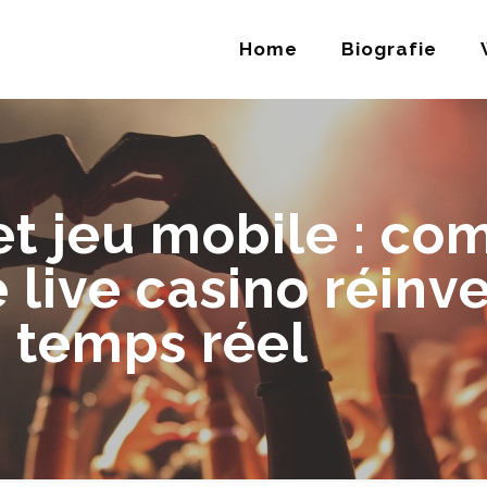
Home
Biografie
t jeu mobile : co
 live casino réinv
n temps réel