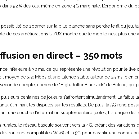
ps dans 92 % des cas, même en zone 4G marginale. L’ergonomie du bou
 possibilité de zoomer sur la bille blanche sans perdre le fil du jeu,
semble de ces améliorations UI/UX montre que le mobile n’est plus un
iffusion en direct – 350 mots
e inférieure à 30 ms, ce qui représente une révolution pour le live ca
bit moyen de 350 Mbps et une latence stable autour de 25 ms, bien e
liseconde compte, comme le “High‑Roller Blackjack” de Betclic, qui 
plusieurs centaines de joueurs s’affrontent simultanément. La faible la
ts, éliminant les disputes sur les résultats. De plus, la 5G rend possi
ffrant une couche d’information supplémentaire (cotes, historique des 
 rurales, le réseau bascule souvent vers la 4G, créant des variations
es routeurs compatibles Wi‑6) et la 5G pour garantir une connexion s