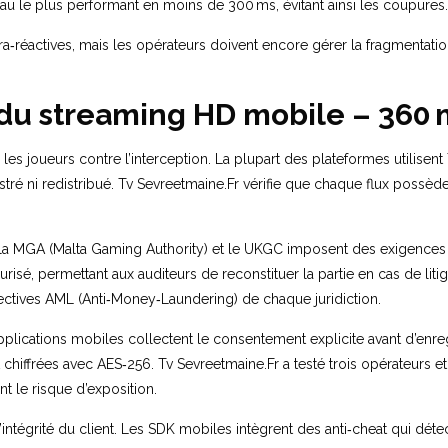
au le plus performant en moins de 300 ms, évitant ainsi les coupures
ltra‑réactives, mais les opérateurs doivent encore gérer la fragmenta
 du streaming HD mobile – 360 
 les joueurs contre l’interception. La plupart des plateformes utilise
tré ni redistribué. Tv Sevreetmaine.Fr vérifie que chaque flux possède 
 MGA (Malta Gaming Authority) et le UKGC imposent des exigences stri
risé, permettant aux auditeurs de reconstituer la partie en cas de liti
ctives AML (Anti‑Money‑Laundering) de chaque juridiction.
lications mobiles collectent le consentement explicite avant d’enreg
 chiffrées avec AES‑256. Tv Sevreetmaine.Fr a testé trois opérateurs e
t le risque d’exposition.
intégrité du client. Les SDK mobiles intègrent des anti‑cheat qui détec