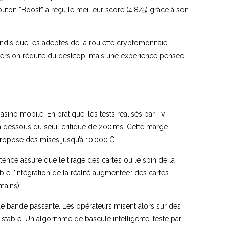
ton “Boost” a reçu le meilleur score (4,8/5) grâce à son
 tandis que les adeptes de la roulette cryptomonnaie
e version réduite du desktop, mais une expérience pensée
sino mobile. En pratique, les tests réalisés par Tv
n dessous du seuil critique de 200 ms. Cette marge
propose des mises jusqu’à 10 000 €.
tence assure que le tirage des cartes ou le spin de la
ble l’intégration de la réalité augmentée : des cartes
mains).
 de bande passante. Les opérateurs misent alors sur des
table. Un algorithme de bascule intelligente, testé par