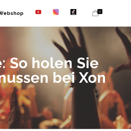
0
Webshop
: So holen Sie
nussen bei Xon