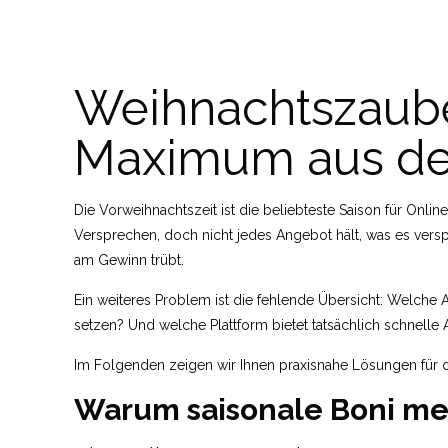
Weihnachtszauber
Maximum aus den
Die Vorweihnachtszeit ist die beliebteste Saison für Onli
Versprechen, doch nicht jedes Angebot hält, was es versp
am Gewinn trübt.
Ein weiteres Problem ist die fehlende Übersicht: Welche 
setzen? Und welche Plattform bietet tatsächlich schnel
Im Folgenden zeigen wir Ihnen praxisnahe Lösungen für d
Warum saisonale Boni meh