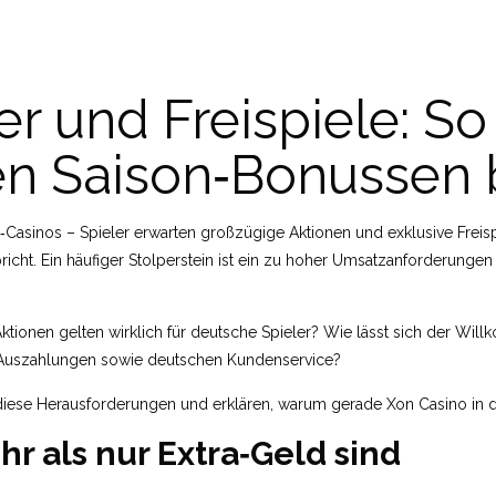
 und Freispiele: So
 Saison‑Bonussen b
ne‑Casinos – Spieler erwarten großzügige Aktionen und exklusive Freis
richt. Ein häufiger Stolperstein ist ein zu hoher Umsatz­anforderung
Aktionen gelten wirklich für deutsche Spieler? Wie lässt sich der Wi
le Auszahlungen sowie deutschen Kundenservice?
iese Herausforderungen und erklären, warum gerade Xon Casino in di
r als nur Extra‑Geld sind